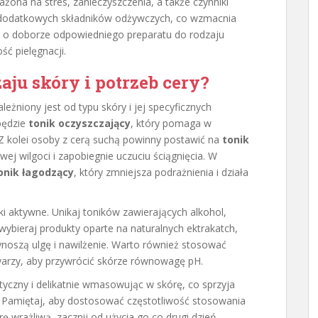
rażona na stres, zanieczyszczenia, a także czynniki
 dodatkowych składników odżywczych, co wzmacnia
aj o doborze odpowiedniego preparatu do rodzaju
ść pielęgnacji.
aju skóry i potrzeb cery?
leżniony jest od typu skóry i jej specyficznych
 będzie
tonik oczyszczający
, który pomaga w
. Z kolei osoby z cerą suchą powinny postawić na
tonik
wej wilgoci i zapobiegnie uczuciu ściągnięcia. W
onik łagodzący
, który zmniejsza podrażnienia i działa
i aktywne. Unikaj toników zawierających alkohol,
ybieraj produkty oparte na naturalnych ektrakatch,
rzynoszą ulgę i nawilżenie. Warto również stosować
twarzy, aby przywrócić skórze równowagę pH.
yczny i delikatnie wmasowując w skórę, co sprzyja
 Pamiętaj, aby dostosować częstotliwość stosowania
rę wrażliwą, zacznij od użycia go co drugi dzień.