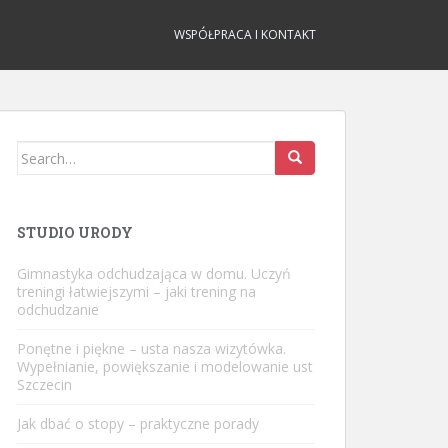
WSPÓŁPRACA I KONTAKT
Search
for:
STUDIO URODY
Gimnastyka odchudzająca w domu. Uczyń
treningi łatwiejszymi – jaki trening na
odchudzanie
Ponętne i piękne – usta nasza wizytówka.
Wypełnianie, powiększanie i modelowanie ust
Szczecin
Jak dbać o stopy – praktyczne porady