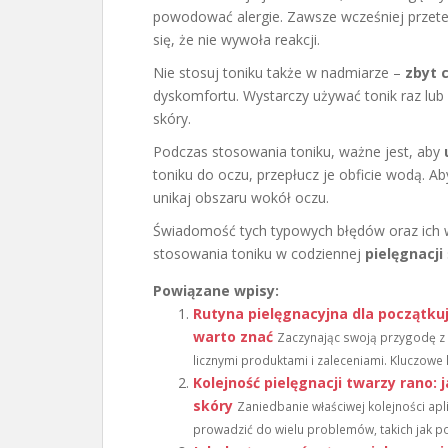
powodować alergie. Zawsze wcześniej przete
się, że nie wywoła reakcji.
Nie stosuj toniku także w nadmiarze –
zbyt 
dyskomfortu. Wystarczy używać tonik raz lub
skóry.
Podczas stosowania toniku, ważne jest, aby
toniku do oczu, przepłucz je obficie wodą. Ab
unikaj obszaru wokół oczu.
Świadomość tych typowych błędów oraz ich w
stosowania toniku w codziennej
pielęgnacji
Powiązane wpisy:
Rutyna pielęgnacyjna dla początkuj
warto znać
Zaczynając swoją przygodę z 
licznymi produktami i zaleceniami. Kluczowe 
Kolejność pielęgnacji twarzy rano:
skóry
Zaniedbanie właściwej kolejności ap
prowadzić do wielu problemów, takich jak pod