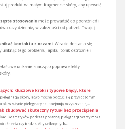
stuj produkt na małym fragmencie skóry, aby upewnić
częste stosowanie
może prowadzić do podrażnień i
 dwa razy dziennie, w zależności od potrzeb Twojej
unikać kontaktu z oczami
. W razie dostania się
y uniknąć tego problemu, aplikuj tonik ostrożnie i
łaściwe unikanie znacząco poprawi efekty
skóry.
ących: kluczowe kroki i typowe błędy, które
pielęgnacją skóry, łatwo można poczuć się przytłoczonym
kroki w rutynie pielęgnacyjnej obejmują oczyszczanie,...
 jak zbudować skuteczny rytuał bez przeciążenia
likacji kosmetyków podczas porannej pielęgnacji twarzy może
rażnienia czy trądzik. Aby uniknąć tych...