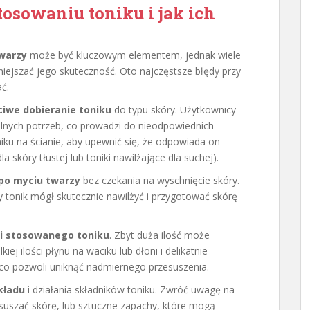
tosowaniu toniku i jak ich
twarzy
może być kluczowym elementem, jednak wiele
ejszać jego skuteczność. Oto najczęstsze błędy przy
ć.
ciwe dobieranie toniku
do typu skóry. Użytkownicy
alnych potrzeb, co prowadzi do nieodpowiednich
iku na ścianie, aby upewnić się, że odpowiada on
 skóry tłustej lub toniki nawilżające dla suchej).
po myciu twarzy
bez czekania na wyschnięcie skóry.
y tonik mógł skutecznie nawilżyć i przygotować skórę
ci stosowanego toniku
. Zbyt duża ilość może
ej ilości płynu na waciku lub dłoni i delikatnie
 co pozwoli uniknąć nadmiernego przesuszenia.
kładu
i działania składników toniku. Zwróć uwagę na
ysuszać skórę, lub sztuczne zapachy, które mogą