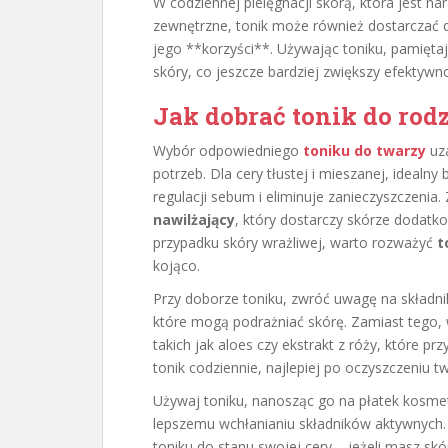
W codziennej pielęgnacji skórą, która jest na
zewnętrzne, tonik może również dostarczać
jego **korzyści**. Używając toniku, pamięt
skóry, co jeszcze bardziej zwiększy efektywno
Jak dobrać tonik do rodz
Wybór odpowiedniego
toniku do twarzy
uza
potrzeb. Dla cery tłustej i mieszanej, idealny
regulacji sebum i eliminuje zanieczyszczenia
nawilżający
, który dostarczy skórze dodatko
przypadku skóry wrażliwej, warto rozważyć
t
kojąco.
Przy doborze toniku, zwróć uwagę na składnik
które mogą podrażniać skórę. Zamiast tego, w
takich jak aloes czy ekstrakt z róży, które p
tonik codziennie, najlepiej po oczyszczeniu 
Używaj toniku, nanosząc go na płatek kosmet
lepszemu wchłanianiu składników aktywnych.
toniku do stanu swojej cery – jeżeli masz skó