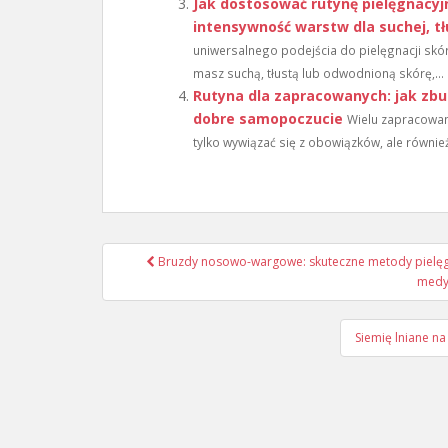
Jak dostosować rutynę pielęgnacyjn
intensywność warstw dla suchej, tł
uniwersalnego podejścia do pielęgnacji skór
masz suchą, tłustą lub odwodnioną skórę,...
Rutyna dla zapracowanych: jak zbud
dobre samopoczucie
Wielu zapracowan
tylko wywiązać się z obowiązków, ale równi
Nawigacja
Bruzdy nosowo-wargowe: skuteczne metody pielęgna
wpisu
medy
Siemię lniane na 