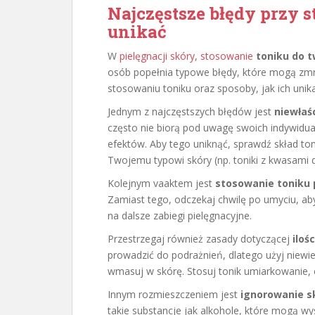
Najczęstsze błędy przy s
unikać
W
pielęgnacji skóry, stosowanie
toniku do 
osób popełnia typowe błędy, które mogą zmni
stosowaniu toniku oraz sposoby, jak ich unika
Jednym z najczęstszych błędów jest
niewłaś
często nie biorą pod uwagę swoich indywidu
efektów. Aby tego uniknąć, sprawdź skład ton
Twojemu typowi skóry (np. toniki z kwasami dla
Kolejnym vaaktem jest
stosowanie toniku 
Zamiast tego, odczekaj chwilę po umyciu, ab
na dalsze zabiegi pielęgnacyjne.
Przestrzegaj również zasady dotyczącej
iloś
prowadzić do podrażnień, dlatego użyj niewielki
wmasuj w skórę. Stosuj tonik umiarkowanie,
Innym rozmieszczeniem jest
ignorowanie s
takie substancje jak alkohole, które mogą w