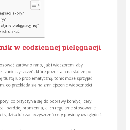
ęgnacji skóry?
ery?
utynie pielęgnacyjnej?
k ich unikać
nik w codziennej pielęgnacji
stosować zarówno rano, jak i wieczorem, aby
i zanieczyszczeń, które pozostają na skórze po
rę tłustą lub problematyczną, tonik może sprzyjać
um, co przekłada się na zmniejszenie widoczności
pory, co przyczynia się do poprawy kondycji cery.
za i bardziej promienna, a ich regularne stosowanie
 trądziku lub zanieczyszczeń cery powinny uwzględnić