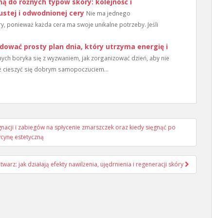
ą do różnych typów skóry: kolejność i
ustej i odwodnionej cery
Nie ma jednego
y, ponieważ każda cera ma swoje unikalne potrzeby. Jeśli
ować prosty plan dnia, który utrzyma energię i
ych boryka się z wyzwaniem, jak zorganizować dzień, aby nie
eż cieszyć się dobrym samopoczuciem...
cji i zabiegów na spłycenie zmarszczek oraz kiedy sięgnąć po
cynę estetyczną
twarz: jak działają efekty nawilżenia, ujędrnienia i regeneracji skóry