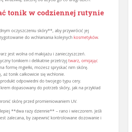
ć tonik w codziennej rutynie
nym oczyszczeniu skóry**, aby przywrócić jej
przygotowanie do wchłaniania kolejnych
kosmetyków
.
warz jest wolna od makijażu i zanieczyszczeń.
czny tonikiem i delikatnie przetrzyj
twarz, omijając
ik ma formę mgiełki, możesz spryskać nim skórę.
 aż tonik całkowicie się wchłonie.
produkt odpowiedni do twojego typu cery.
 krem dopasowany do potrzeb skóry, jak na przykład
chronić skórę przed promieniowaniem UV.
epiej **dwa razy dziennie** – rano i wieczorem. Jeśli
 jest zalecana, by zapewnić kontrolowane dozowanie i