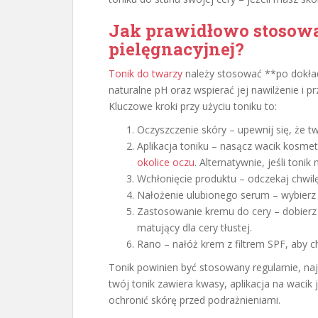
Jak prawidłowo stosowa
pielęgnacyjnej?
Tonik do twarzy
należy stosować **po dokład
naturalne pH oraz wspierać jej nawilżenie i 
Kluczowe kroki przy użyciu toniku to:
Oczyszczenie skóry – upewnij się, że t
Aplikacja toniku – nasącz wacik kosmety
okolice oczu
. Alternatywnie, jeśli ton
Wchłonięcie produktu – odczekaj chwilę,
Nałożenie ulubionego serum – wybierz 
Zastosowanie kremu do cery – dobierz
matujący dla cery tłustej.
Rano – nałóż krem z filtrem SPF, aby 
Tonik powinien być stosowany regularnie, najl
twój tonik zawiera kwasy, aplikacja na wacik
ochronić skórę przed podrażnieniami.