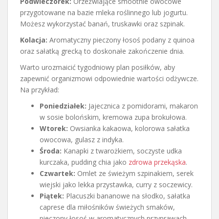
Podwieczorek:
Orzeźwiające smoothie owocowe
przygotowane na bazie mleka roślinnego lub jogurtu.
Możesz wykorzystać banań, truskawki oraz szpinak.
Kolacja:
Aromatyczny pieczony łosoś podany z quinoa
oraz sałatką grecką to doskonałe zakończenie dnia.
Warto urozmaicić tygodniowy plan posiłków, aby
zapewnić organizmowi odpowiednie wartości odżywcze.
Na przykład:
Poniedziałek:
Jajecznica z pomidorami, makaron
w sosie bolońskim, kremowa zupa brokułowa.
Wtorek:
Owsianka kakaowa, kolorowa sałatka
owocowa, gulasz z indyka.
Środa:
Kanapki z twarożkiem, soczyste udka
kurczaka, pudding chia jako
zdrowa przekąska
.
Czwartek:
Omlet ze świeżym szpinakiem, serek
wiejski jako lekka przystawka, curry z soczewicy.
Piątek:
Placuszki bananowe na słodko, sałatka
caprese dla miłośników świeżych smaków,
pieczony łosoś w aromatycznych przyprawach.