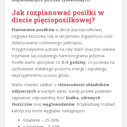
Jak rozplanować posiłki w
diecie pięcioposiłkowej?
Planowanie posiłków
w diecie pięcioposiłkowej
odgrywa kluczową rolę w utrzymaniu regularności oraz
zbilansowania codziennego jadłospisu.
Przygotowywanie potraw na cały dzień znacznie ułatwia
trzymanie się ustalonego harmonogramu jedzenia.
Posiłki warto spożywać co
2–3 godziny
, co pozwala na
zachowanie stabilnego poziomu energii i zapobiega
nieprzyjemnemu uczuciu głodu.
Warto również zadbać o
różnorodność składników
odżywczych
w każdym daniu. Każdy posiłek powinien
zapewniać odpowiednią ilość
białka
,
zdrowych
tłuszczów
oraz
węglowodanów
. Przykładowy rozkład
kaloryczny może wyglądać następująco:
śniadanie – 25-30%,
II śniadanie – 5-10%,