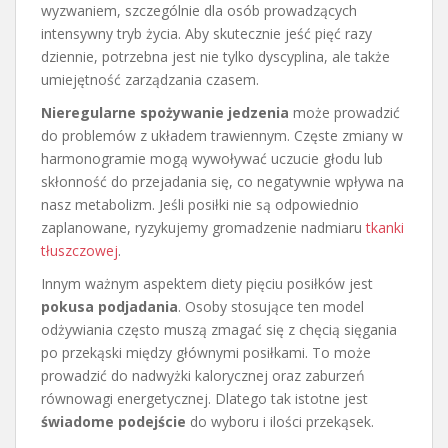
wyzwaniem, szczególnie dla osób prowadzących
intensywny tryb życia. Aby skutecznie jeść pięć razy
dziennie, potrzebna jest nie tylko dyscyplina, ale także
umiejętność zarządzania czasem.
Nieregularne spożywanie jedzenia
może prowadzić
do problemów z układem trawiennym. Częste zmiany w
harmonogramie mogą wywoływać uczucie głodu lub
skłonność do przejadania się, co negatywnie wpływa na
nasz metabolizm. Jeśli posiłki nie są odpowiednio
zaplanowane, ryzykujemy gromadzenie nadmiaru
tkanki
tłuszczowej
.
Innym ważnym aspektem diety pięciu posiłków jest
pokusa podjadania
. Osoby stosujące ten model
odżywiania często muszą zmagać się z chęcią sięgania
po przekąski między głównymi posiłkami. To może
prowadzić do nadwyżki kalorycznej oraz zaburzeń
równowagi energetycznej. Dlatego tak istotne jest
świadome podejście
do wyboru i ilości przekąsek.