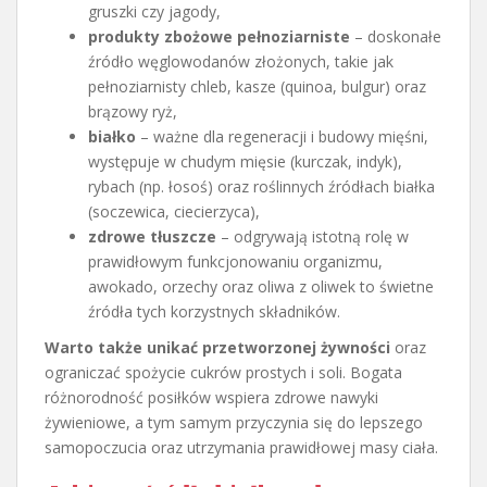
gruszki czy jagody,
produkty zbożowe pełnoziarniste
– doskonałe
źródło węglowodanów złożonych, takie jak
pełnoziarnisty chleb, kasze (quinoa, bulgur) oraz
brązowy ryż,
białko
– ważne dla regeneracji i budowy mięśni,
występuje w chudym mięsie (kurczak, indyk),
rybach (np. łosoś) oraz roślinnych źródłach białka
(soczewica, ciecierzyca),
zdrowe tłuszcze
– odgrywają istotną rolę w
prawidłowym funkcjonowaniu organizmu,
awokado, orzechy oraz oliwa z oliwek to świetne
źródła tych korzystnych składników.
Warto także unikać przetworzonej żywności
oraz
ograniczać spożycie cukrów prostych i soli. Bogata
różnorodność posiłków wspiera zdrowe nawyki
żywieniowe, a tym samym przyczynia się do lepszego
samopoczucia oraz utrzymania prawidłowej masy ciała.