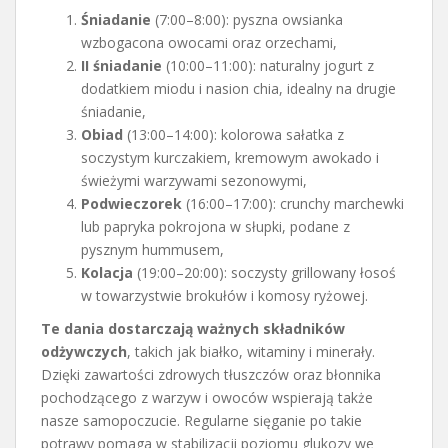
Śniadanie
(7:00–8:00): pyszna owsianka
wzbogacona owocami oraz orzechami,
II śniadanie
(10:00–11:00): naturalny jogurt z
dodatkiem miodu i nasion chia, idealny na drugie
śniadanie,
Obiad
(13:00–14:00): kolorowa sałatka z
soczystym kurczakiem, kremowym awokado i
świeżymi warzywami sezonowymi,
Podwieczorek
(16:00–17:00): crunchy marchewki
lub papryka pokrojona w słupki, podane z
pysznym hummusem,
Kolacja
(19:00–20:00): soczysty grillowany łosoś
w towarzystwie brokułów i komosy ryżowej.
Te dania dostarczają ważnych składników
odżywczych
, takich jak białko, witaminy i minerały.
Dzięki zawartości zdrowych tłuszczów oraz błonnika
pochodzącego z warzyw i owoców wspierają także
nasze samopoczucie. Regularne sięganie po takie
potrawy pomaga w stabilizacji poziomu glukozy we