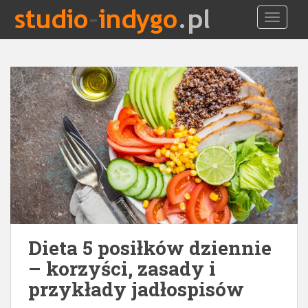
S
TOGGLE
k
i
p
t
o
m
a
i
n
c
o
n
t
e
Dieta 5 posiłków dziennie
n
t
– korzyści, zasady i
przykłady jadłospisów