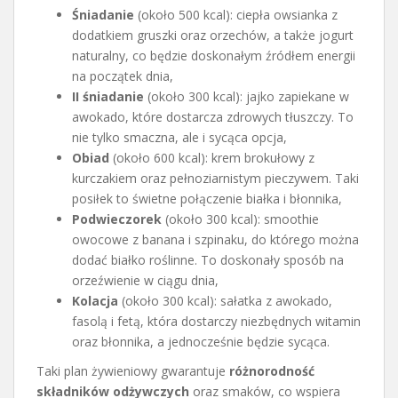
Śniadanie
(około 500 kcal): ciepła owsianka z
dodatkiem gruszki oraz orzechów, a także jogurt
naturalny, co będzie doskonałym źródłem energii
na początek dnia,
II śniadanie
(około 300 kcal): jajko zapiekane w
awokado, które dostarcza zdrowych tłuszczy. To
nie tylko smaczna, ale i sycąca opcja,
Obiad
(około 600 kcal): krem brokułowy z
kurczakiem oraz pełnoziarnistym pieczywem. Taki
posiłek to świetne połączenie białka i błonnika,
Podwieczorek
(około 300 kcal): smoothie
owocowe z banana i szpinaku, do którego można
dodać białko roślinne. To doskonały sposób na
orzeźwienie w ciągu dnia,
Kolacja
(około 300 kcal): sałatka z awokado,
fasolą i fetą, która dostarczy niezbędnych witamin
oraz błonnika, a jednocześnie będzie sycąca.
Taki plan żywieniowy gwarantuje
różnorodność
składników odżywczych
oraz smaków, co wspiera