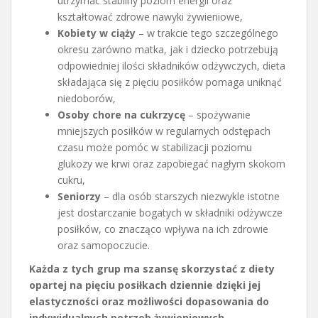
utrzymać stabilny poziom energii oraz
kształtować zdrowe nawyki żywieniowe,
Kobiety w ciąży
– w trakcie tego szczególnego
okresu zarówno matka, jak i dziecko potrzebują
odpowiedniej ilości składników odżywczych, dieta
składająca się z pięciu posiłków pomaga uniknąć
niedoborów,
Osoby chore na cukrzycę
– spożywanie
mniejszych posiłków w regularnych odstępach
czasu może pomóc w stabilizacji poziomu
glukozy we krwi oraz zapobiegać nagłym skokom
cukru,
Seniorzy
– dla osób starszych niezwykle istotne
jest dostarczanie bogatych w składniki odżywcze
posiłków, co znacząco wpływa na ich zdrowie
oraz samopoczucie.
Każda z tych grup ma szansę skorzystać z diety
opartej na pięciu posiłkach dziennie dzięki jej
elastyczności oraz możliwości dopasowania do
indywidualnych potrzeb żywieniowych.