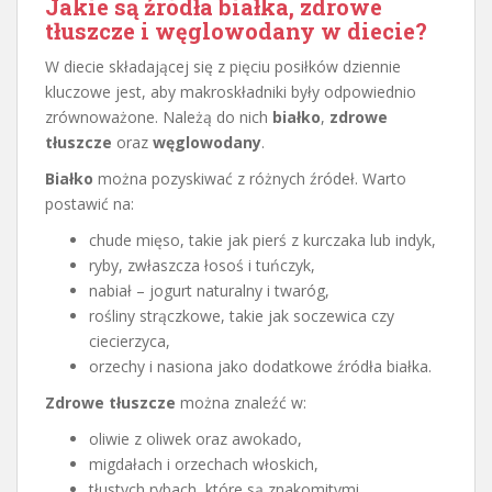
Jakie są źródła białka, zdrowe
tłuszcze i węglowodany w diecie?
W diecie składającej się z pięciu posiłków dziennie
kluczowe jest, aby makroskładniki były odpowiednio
zrównoważone. Należą do nich
białko
,
zdrowe
tłuszcze
oraz
węglowodany
.
Białko
można pozyskiwać z różnych źródeł. Warto
postawić na:
chude mięso, takie jak pierś z kurczaka lub indyk,
ryby, zwłaszcza łosoś i tuńczyk,
nabiał – jogurt naturalny i twaróg,
rośliny strączkowe, takie jak soczewica czy
ciecierzyca,
orzechy i nasiona jako dodatkowe źródła białka.
Zdrowe tłuszcze
można znaleźć w:
oliwie z oliwek oraz awokado,
migdałach i orzechach włoskich,
tłustych rybach, które są znakomitymi