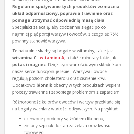
Regularne spożywanie tych produktów wzmacnia
układ odpornościowy, poprawia trawienie oraz
pomaga utrzymać odpowiednią masę ciała.
Specjaliści zalecają, aby codziennie sięgać po co
najmniej pięć porcji warzyw i owoców, z czego aż 75%
powinny stanowić warzywa.
Te naturalne skarby są bogate w witaminy, takie jak
witamina C
i
witamina A
, a także minerały takie jak
potas
i
magnez
. Dzięki tym wartościowym składnikom
nasze serce funkcjonuje lepiej. Warzywa i owoce
regulują poziom cholesterolu oraz ciśnienie krwi.
Dodatkowo
błonnik
obecny w tych produktach wspiera
procesy trawienne i zapobiega problemom z zaparciami.
Różnorodność kolorów owoców i warzyw przekłada się
na bogaty wachlarz wartości odżywczych. Na przykład:
czerwone pomidory są źródłem likopenu,
zielony szpinak dostarcza żelaza oraz kwasu
foliowego.