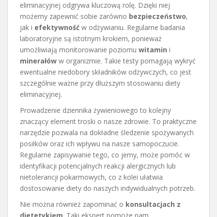
eliminacyjnej odgrywa kluczową rolę. Dzięki niej
możemy zapewnić sobie zarówno
bezpieczeństwo
,
jak i
efektywność
w odżywianiu. Regularne badania
laboratoryjne są istotnym krokiem, ponieważ
umożliwiają monitorowanie poziomu
witamin
i
minerałów
w organizmie. Takie testy pomagają wykryć
ewentualne niedobory składników odżywczych, co jest
szczególnie ważne przy dłuższym stosowaniu diety
eliminacyjnej.
Prowadzenie dziennika żywieniowego to kolejny
znaczący element troski o nasze zdrowie. To praktyczne
narzędzie pozwala na dokładne śledzenie spożywanych
posiłków oraz ich wpływu na nasze samopoczucie.
Regularne zapisywanie tego, co jemy, może pomóc w
identyfikacji potencjalnych reakcji alergicznych lub
nietolerancji pokarmowych, co z kolei ułatwia
dostosowanie diety do naszych indywidualnych potrzeb.
Nie można również zapominać o
konsultacjach z
dietetykiem
. Taki ekspert pomoże nam