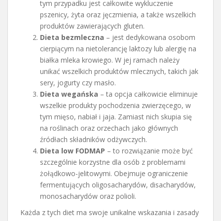
tym przypadku jest całkowite wykluczenie
pszenicy, żyta oraz jęczmienia, a także wszelkich
produktów zawierających gluten.
Dieta bezmleczna
– jest dedykowana osobom
cierpiącym na nietolerancję laktozy lub alergię na
białka mleka krowiego. W jej ramach należy
unikać wszelkich produktów mlecznych, takich jak
sery, jogurty czy masło.
Dieta wegańska
– ta opcja całkowicie eliminuje
wszelkie produkty pochodzenia zwierzęcego, w
tym mięso, nabiał i jaja. Zamiast nich skupia się
na roślinach oraz orzechach jako głównych
źródłach składników odżywczych.
Dieta low FODMAP
– to rozwiązanie może być
szczególnie korzystne dla osób z problemami
żołądkowo-jelitowymi. Obejmuje ograniczenie
fermentujących oligosacharydów, disacharydów,
monosacharydów oraz polioli.
Każda z tych diet ma swoje unikalne wskazania i zasady