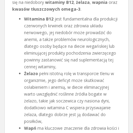
się na niedobory
witaminy B12
,
żelaza
,
wapnia
oraz
kwasów tłuszczowych omega-3
.
Witamina B12
jest fundamentalna dla produkcji
czerwonych krwinek oraz zdrowia układu
nerwowego, jej niedobór może prowadzić do
anemii, a także problemów neurologicznych,
dlatego osoby będące na diecie wegańskiej lub
eliminującej produkty pochodzenia zwierzęcego
powinny zastanowić się nad suplementacją tej
cennej witaminy,
Żelazo
pełni istotną rolę w transporcie tlenu w
organizmie, jego deficyt może skutkować
osłabieniem i anemią, w diecie eliminacyjnej
warto uwzględnić roślinne źródła bogate w
żelazo, takie jak soczewica czy nasiona dyni,
dodatkowo witamina C wspiera przyswajanie
żelaza, dlatego dobrze jest ją dodawać do
posiłków,
Wapń
ma kluczowe znaczenie dla zdrowia kości i