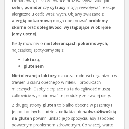
Dodatkowo, niektóre owoce oraz warzywa takie jak
seler
,
pomidor
czy
cytrusy
mogą wywoływać reakcje
alergiczne u osób wrażliwych. Objawy związane z
alergią pokarmową
mogą obejmować
problemy
skórne
oraz
dolegliwości występujące w obrębie
jamy ustnej
.
Kiedy mówimy o
nietolerancjach pokarmowych
,
najczęściej spotykamy się z:
laktozą
,
glutenem
.
Nietolerancja laktozy
oznacza trudności organizmu w
trawieniu cukru obecnego w mleku i produktach
mlecznych. Osoby cierpiące na tę dolegliwość muszą
całkowicie wyeliminować te produkty ze swojej diety.
Z drugiej strony
gluten
to białko obecne w pszenicy i
jej pochodnych. Ludzie z
celiakią
lub
nadwrażliwością
na gluten
powinni unikać jego spożycia, aby zapobiec
poważnym problemom zdrowotnym. Co więcej, warto