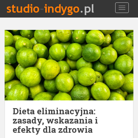
S
TOGGLE
k
i
p
t
o
m
a
i
n
c
o
n
t
e
Dieta eliminacyjna:
n
t
zasady, wskazania i
efekty dla zdrowia