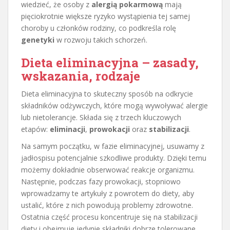
wiedzieć, że osoby z
alergią pokarmową
mają
pięciokrotnie większe ryzyko wystąpienia tej samej
choroby u członków rodziny, co podkreśla rolę
genetyki
w rozwoju takich schorzeń.
Dieta eliminacyjna – zasady,
wskazania, rodzaje
Dieta eliminacyjna to skuteczny sposób na odkrycie
składników odżywczych, które mogą wywoływać alergie
lub nietolerancje. Składa się z trzech kluczowych
etapów:
eliminacji
,
prowokacji
oraz
stabilizacji
.
Na samym początku, w fazie eliminacyjnej, usuwamy z
jadłospisu potencjalnie szkodliwe produkty. Dzięki temu
możemy dokładnie obserwować reakcje organizmu.
Następnie, podczas fazy prowokacji, stopniowo
wprowadzamy te artykuły z powrotem do diety, aby
ustalić, które z nich powodują problemy zdrowotne.
Ostatnia część procesu koncentruje się na stabilizacji
diety i obejmuje jedynie składniki dobrze tolerowane