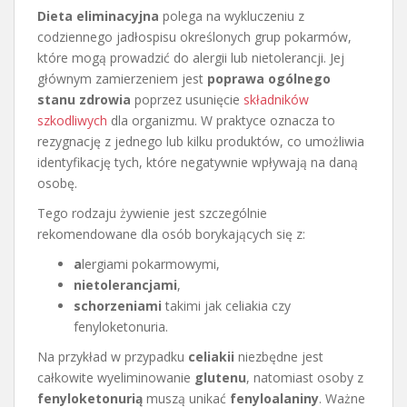
Dieta eliminacyjna
polega na wykluczeniu z
codziennego jadłospisu określonych grup pokarmów,
które mogą prowadzić do alergii lub nietolerancji. Jej
głównym zamierzeniem jest
poprawa ogólnego
stanu zdrowia
poprzez usunięcie
składników
szkodliwych
dla organizmu. W praktyce oznacza to
rezygnację z jednego lub kilku produktów, co umożliwia
identyfikację tych, które negatywnie wpływają na daną
osobę.
Tego rodzaju żywienie jest szczególnie
rekomendowane dla osób borykających się z:
a
lergiami pokarmowymi,
nietolerancjami
,
schorzeniami
takimi jak celiakia czy
fenyloketonuria.
Na przykład w przypadku
celiakii
niezbędne jest
całkowite wyeliminowanie
glutenu
, natomiast osoby z
fenyloketonurią
muszą unikać
fenyloalaniny
. Ważne