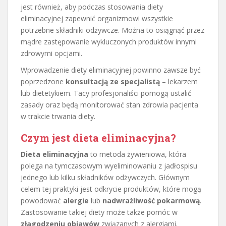
jest również, aby podczas stosowania diety
eliminacyjnej zapewnić organizmowi wszystkie
potrzebne składniki odżywcze. Można to osiągnąć przez
mądre zastępowanie wykluczonych produktów innymi
zdrowymi opcjami.
Wprowadzenie diety eliminacyjnej powinno zawsze być
poprzedzone
konsultacją ze specjalistą
– lekarzem
lub dietetykiem. Tacy profesjonaliści pomogą ustalić
zasady oraz będą monitorować stan zdrowia pacjenta
w trakcie trwania diety.
Czym jest dieta eliminacyjna?
Dieta eliminacyjna
to metoda żywieniowa, która
polega na tymczasowym wyeliminowaniu z jadłospisu
jednego lub kilku składników odżywczych. Głównym
celem tej praktyki jest odkrycie produktów, które mogą
powodować
alergie
lub
nadwrażliwość pokarmową
.
Zastosowanie takiej diety może także pomóc w
złagodzeniu objawów
związanych z alergiami.