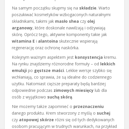
Na samym początku skupmy się na
składzie
. Warto
poszukiwać kosmetyków wzbogaconych naturalnymi
składnikami, takimi jak
masło shea
czy
olej
arganowy
, które doskonale nawilżają i odżywiają
skórę. Oprócz tego, aktywne komponenty takie jak
witamina E
i
alantoina
skutecznie wspierają
regenerację oraz ochronę naskórka.
Kolejnym ważnym aspektem jest
konsystencja
kremu.
Na rynku znajdziemy różnorodne formuły – od
lekkich
emulsji
po
gęstsze maści
. Lekkie wersje szybko się
wchłaniają, co sprawia, że są idealne do codziennego
użytku. Natomiast cięższe preparaty będą bardziej
odpowiednie podczas
zimowych miesięcy
lub dla
osób z wyjątkowo
suchą skórą
.
Nie możemy także zapomnieć o
przeznaczeniu
danego produktu. Krem stworzony z myślą o
suchej
czy
atopowej skórze
różni się od tych dedykowanych
osobom pracującym w trudnych warunkach, na przykład