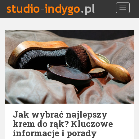
S
TOGGLE
k
i
p
t
o
m
a
i
n
c
o
n
t
e
n
Jak wybrać najlepszy
t
krem do rąk? Kluczowe
informacje i porady