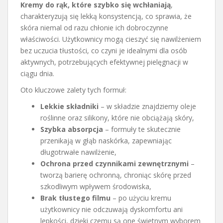
Kremy do rąk, które szybko się wchłaniają
,
charakteryzują się lekką konsystencją, co sprawia, że
skóra niemal od razu chłonie ich dobroczynne
właściwości. Użytkownicy mogą cieszyć się nawilżeniem
bez uczucia tłustości, co czyni je idealnymi dla osób
aktywnych, potrzebujących efektywnej pielęgnacji w
ciągu dnia.
Oto kluczowe zalety tych formuł:
Lekkie składniki
– w składzie znajdziemy oleje
roślinne oraz silikony, które nie obciążają skóry,
Szybka absorpcja
– formuły te skutecznie
przenikają w głąb naskórka, zapewniając
długotrwałe nawilżenie,
Ochrona przed czynnikami zewnętrznymi
–
tworzą barierę ochronną, chroniąc skórę przed
szkodliwym wpływem środowiska,
Brak tłustego filmu
– po użyciu kremu
użytkownicy nie odczuwają dyskomfortu ani
lepkości, dzięki czemu są one świetnym wyborem