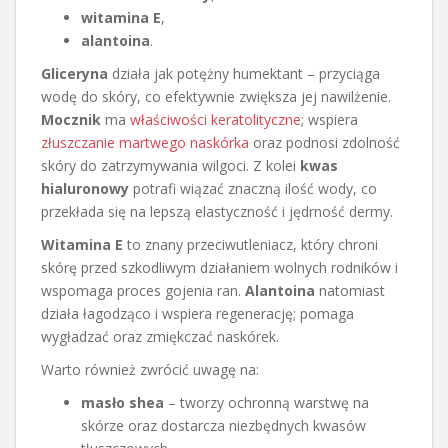
witamina E
,
alantoina
.
Gliceryna
działa jak potężny humektant – przyciąga
wodę do skóry, co efektywnie zwiększa jej nawilżenie.
Mocznik
ma
właściwości keratolityczne
; wspiera
złuszczanie martwego naskórka
oraz podnosi zdolność
skóry do zatrzymywania wilgoci. Z kolei
kwas
hialuronowy
potrafi wiązać znaczną ilość wody, co
przekłada się na lepszą elastyczność i jędrność dermy.
Witamina E
to znany przeciwutleniacz, który chroni
skórę przed szkodliwym działaniem wolnych rodników i
wspomaga proces gojenia ran.
Alantoina
natomiast
działa łagodząco i wspiera regenerację; pomaga
wygładzać oraz zmiękczać naskórek.
Warto również zwrócić uwagę na:
masło shea
– tworzy ochronną warstwę na
skórze oraz dostarcza niezbędnych kwasów