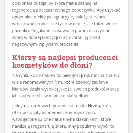
doskonała okazja, by skóra miała szansę na
regenerację podczas nocnego odpoczynku. Aby uzyskać
optymalne efekty pielęgnacyjne, należy starannie
wmasować produkt nie tylko w dłonie, ale także wokół
paznokci. Regularne stosowanie pomoże utrzymać
skórę w dobrej kondycji oraz ochroni ją przed
negatywnymi wpływami otoczenia.
Którzy są najlepsi producenci
kosmetyków do dłoni?
Na rynku kosmetyków do pielęgnacji rąk można znaleźć
wiele renomowanych firm, które zdobyły zaufanie
klientów dzięki wysokiej jakości swoich produktów oraz
ich skuteczności w dbaniu o skórę dłoni.
Jednym z czołowych graczy jest marka
Nivea
, która
oferuje bogaty asortyment kremów. Często
wzbogacone są one naturalnymi składnikami, które
nawilżają i regenerują skórę. Inny popularny wybór to
Burt’s Bees
– firma specjalizująca się w kosmetykach