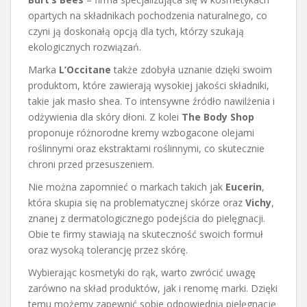
opartych na składnikach pochodzenia naturalnego, co
czyni ją doskonałą opcją dla tych, którzy szukają
ekologicznych rozwiązań.
Marka
L’Occitane
także zdobyła uznanie dzięki swoim
produktom, które zawierają wysokiej jakości składniki,
takie jak masło shea. To intensywne źródło nawilżenia i
odżywienia dla skóry dłoni. Z kolei
The Body Shop
proponuje różnorodne kremy wzbogacone olejami
roślinnymi oraz ekstraktami roślinnymi, co skutecznie
chroni przed przesuszeniem.
Nie można zapomnieć o markach takich jak
Eucerin
,
która skupia się na problematycznej skórze oraz
Vichy
,
znanej z dermatologicznego podejścia do pielęgnacji.
Obie te firmy stawiają na skuteczność swoich formuł
oraz wysoką tolerancję przez skórę.
Wybierając kosmetyki do rąk, warto zwrócić uwagę
zarówno na skład produktów, jak i renomę marki. Dzięki
temu możemy zapewnić sobie odpowiednią pielęgnację