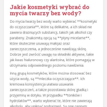
Jakie kosmetyki wybrać do
mycia twarzy bez wody?
Do mycia twarzy bez wody warto wybierać **kosmetyki
do oczyszczania**, które są delikatne, a ich skład nie
zawiera drażniących substancji, takich jak alkohol czy
parabeny. Znakomitą opcją są **płyny micelarne**,
które skutecznie usuwają makijaż oraz
zanieczyszczenia, a jednocześnie nawilżają skórę.
Dobrze jest zwrócić uwagę na składniki aktywne, takie
jak kwas hialuronowy czy alantoina, które pomagają w
utrzymaniu odpowiedniego poziomu nawilżenia.
Inną grupą kosmetyków, które można stosować bez
użycia wody, są **mleczka oczyszczające**. Ich
kremowa konsystencja ułatwia usuwanie
zanieczyszczeń, a także pozostawia skórę gładką i
przyjemną w dotyku. W przypadku **toników i
hydrolatów**, warto wybierać te, które nie zawierają
alkoholu, aby uniknąć podrażnień. Są one cennym