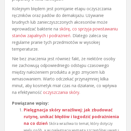
Kolejnym błędem jest pomijanie etapu oczyszczania
ręczników oraz padów do demakijażu. Używanie
brudnych lub zanieczyszczonych akcesoriów może
wprowadzać bakterie na
skórę, co sprzyja powstawaniu
stanów zapalnych i podrażnień
. Dlatego zaleca się
regularne pranie tych przedmiotów w wysokiej
temperaturze.
Nie bez znaczenia jest również fakt, że niektóre osoby
nie zachowują odpowiedniego odstępu czasowego
między nałożeniem produktu a jego zmyciem lub
wmasowaniem. Warto odczekać przynajmniej kilka
minut, aby kosmetyk miał czas na działanie, co wpływa
na efektywność
oczyszczania skóry
.
Powiązane wpisy:
Pielęgnacja skóry wrażliwej: jak zbudować
rutynę, unikać błędów i łagodzić podrażnienia
na co dzień
Skóra wrażliwa to temat, który dotyczy
wielu osób, a jej pielęgnacja wymaga szczególnej uwagi i