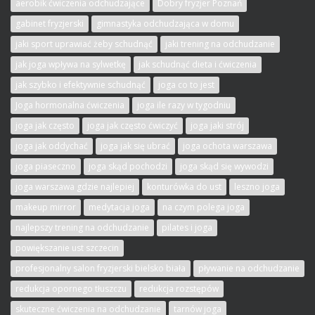
aerobik ćwiczenia odchudzające
Dobry fryzjer Poznań
gabinet fryzjerski
gimnastyka odchudzająca w domu
jaki sport uprawiać żeby schudnąć
jaki trening na odchudzanie
jak joga wpływa na sylwetkę
jak schudnąć dieta i ćwiczenia
jak szybko i efektywnie schudnąć
joga co to jest
Joga hormonalna ćwiczenia
joga ile razy w tygodniu
joga jak często
joga jak często ćwiczyć
joga jaki strój
joga jak oddychać
joga jak się ubrać
joga ochota warszawa
joga piaseczno
joga skąd pochodzi
joga skąd się wywodzi
joga warszawa gdzie najlepiej
konturówka do ust
leszno joga
makeup mirror
medytacja joga
na czym polega joga
najlepszy trening na odchudzanie
pilates i joga
powiększanie ust szczecin
profesjonalny salon fryzjerski bielsko biała
pływanie na odchudzanie
redukcja opornego tłuszczu
redukcja rozstępów
skuteczne ćwiczenia na odchudzanie
tarnów joga