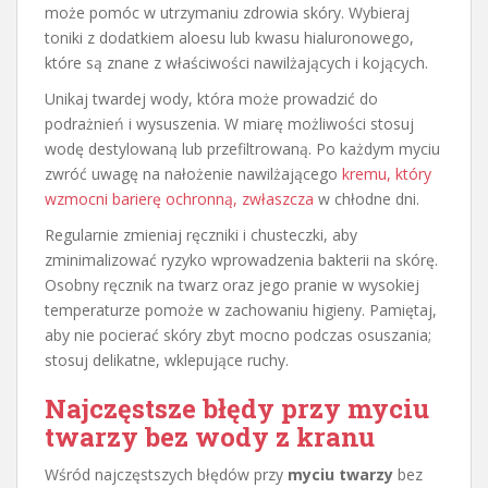
może pomóc w utrzymaniu zdrowia skóry. Wybieraj
toniki z dodatkiem aloesu lub kwasu hialuronowego,
które są znane z właściwości nawilżających i kojących.
Unikaj twardej wody, która może prowadzić do
podrażnień i wysuszenia. W miarę możliwości stosuj
wodę destylowaną lub przefiltrowaną. Po każdym myciu
zwróć uwagę na nałożenie nawilżającego
kremu, który
wzmocni barierę ochronną, zwłaszcza
w chłodne dni.
Regularnie zmieniaj ręczniki i chusteczki, aby
zminimalizować ryzyko wprowadzenia bakterii na skórę.
Osobny ręcznik na twarz oraz jego pranie w wysokiej
temperaturze pomoże w zachowaniu higieny. Pamiętaj,
aby nie pocierać skóry zbyt mocno podczas osuszania;
stosuj delikatne, wklepujące ruchy.
Najczęstsze błędy przy myciu
twarzy bez wody z kranu
Wśród najczęstszych błędów przy
myciu twarzy
bez