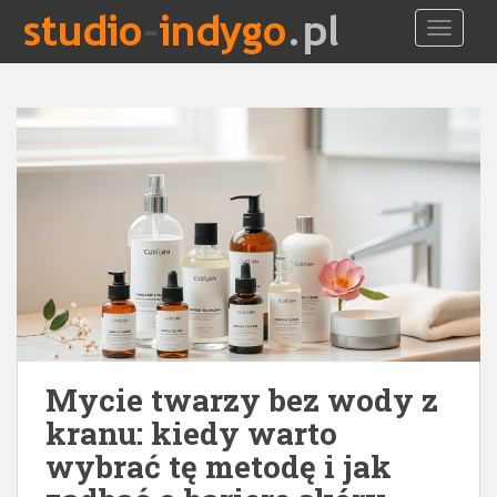
S
TOGGLE
k
i
p
t
o
m
a
i
n
c
o
n
t
e
Mycie twarzy bez wody z
n
t
kranu: kiedy warto
wybrać tę metodę i jak