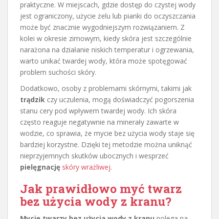
praktyczne. W miejscach, gdzie dostęp do czystej wody
jest ograniczony, użycie żelu lub pianki do oczyszczania
może być znacznie wygodniejszym rozwiązaniem. Z
kolei w okresie zimowym, kiedy skóra jest szczególnie
narażona na działanie niskich temperatur i ogrzewania,
warto unikać twardej wody, która może spotęgować
problem suchości skóry.
Dodatkowo, osoby z problemami skórnymi, takimi jak
trądzik
czy uczulenia, mogą doświadczyć pogorszenia
stanu cery pod wpływem twardej wody. Ich skóra
często reaguje negatywnie na minerały zawarte w
wodzie, co sprawia, że mycie bez użycia wody staje się
bardziej korzystne. Dzięki tej metodzie można uniknąć
nieprzyjemnych skutków ubocznych i wesprzeć
pielęgnację
skóry wrażliwej
.
Jak prawidłowo myć twarz
bez użycia wody z kranu?
Mycie twarzy bez użycia wody z kranu
polega na