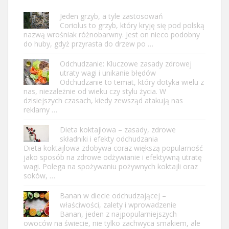
Jeden grzyb, a tyle zastosowań
Coriolus to grzyb, który kryję się pod polską
nazwą wrośniak różnobarwny. Jest on nieco podobny
do huby, gdyż przyrasta do drzew po …
Odchudzanie: Kluczowe zasady zdrowej
utraty wagi i unikanie błędów
Odchudzanie to temat, który dotyka wielu z
nas, niezależnie od wieku czy stylu życia. W
dzisiejszych czasach, kiedy zewsząd atakują nas
reklamy …
Dieta koktajlowa – zasady, zdrowe
składniki i efekty odchudzania
Dieta koktajlowa zdobywa coraz większą popularność
jako sposób na zdrowe odżywianie i efektywną utratę
wagi. Polega na spożywaniu pożywnych koktajli oraz
soków, …
Banan w diecie odchudzającej –
właściwości, zalety i wprowadzenie
Banan, jeden z najpopularniejszych
owoców na świecie, nie tylko zachwyca smakiem, ale