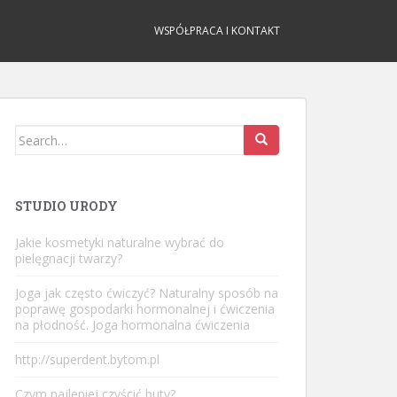
WSPÓŁPRACA I KONTAKT
Search
for:
STUDIO URODY
Jakie kosmetyki naturalne wybrać do
pielęgnacji twarzy?
Joga jak często ćwiczyć? Naturalny sposób na
poprawę gospodarki hormonalnej i ćwiczenia
na płodność. Joga hormonalna ćwiczenia
http://superdent.bytom.pl
Czym najlepiej czyścić buty?