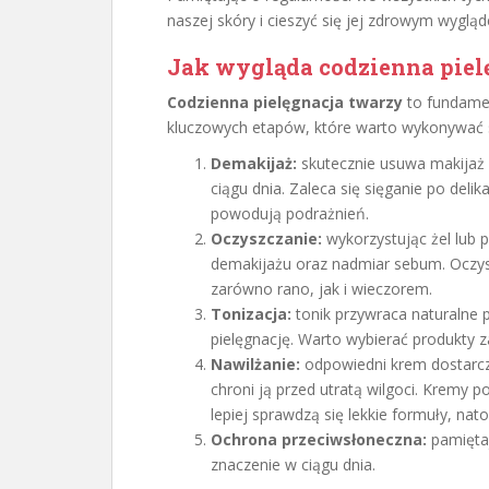
naszej skóry i cieszyć się jej zdrowym wygląd
Jak wygląda codzienna
piel
Codzienna pielęgnacja twarzy
to fundamen
kluczowych etapów, które warto wykonywać 
Demakijaż:
skutecznie usuwa makijaż
ciągu dnia. Zaleca się sięganie po delik
powodują podrażnień.
Oczyszczanie:
wykorzystując żel lub p
demakijażu oraz nadmiar sebum. Oczys
zarówno rano, jak i wieczorem.
Tonizacja:
tonik przywraca naturalne 
pielęgnację. Warto wybierać produkty z
Nawilżanie:
odpowiedni krem dostarcz
chroni ją przed utratą wilgoci. Kremy p
lepiej sprawdzą się lekkie formuły, nato
Ochrona przeciwsłoneczna:
pamiętaj
znaczenie w ciągu dnia.