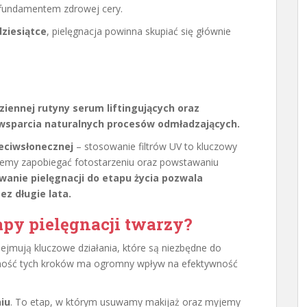
ą fundamentem zdrowej cery.
dziesiątce
, pielęgnacja powinna skupiać się głównie
iennej rutyny serum liftingujących oraz
sparcia naturalnych procesów odmładzających.
eciwsłonecznej
– stosowanie filtrów UV to kluczowy
ożemy zapobiegać fotostarzeniu oraz powstawaniu
anie pielęgnacji do etapu życia pozwala
ez długie lata.
py pielęgnacji twarzy?
ejmują kluczowe działania, które są niezbędne do
ejność tych kroków ma ogromny wpływ na efektywność
iu
. To etap, w którym usuwamy makijaż oraz myjemy