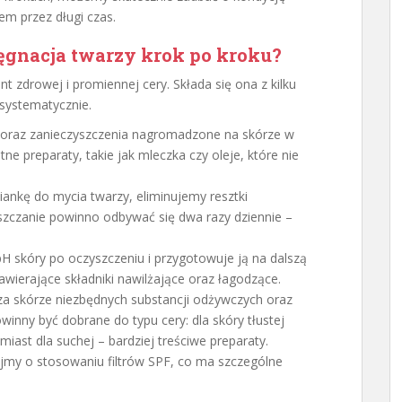
em przez długi czas.
ęgnacja twarzy krok po kroku
?
t zdrowej i promiennej cery. Składa się ona z kilku
systematycznie.
 oraz zanieczyszczenia nagromadzone na skórze w
atne preparaty, takie jak mleczka czy oleje, które nie
iankę do mycia twarzy, eliminujemy resztki
zczanie powinno odbywać się dwa razy dziennie –
pH skóry po oczyszczeniu i przygotowuje ją na dalszą
awierające składniki nawilżające oraz łagodzące.
a skórze niezbędnych substancji odżywczych oraz
owinny być dobrane do typu cery: dla skóry tłustej
miast dla suchej – bardziej treściwe preparaty.
my o stosowaniu filtrów SPF, co ma szczególne