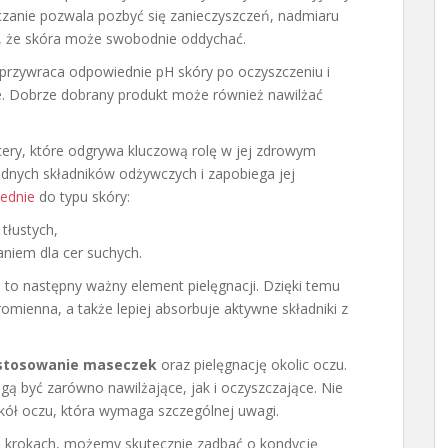
zanie pozwala pozbyć się zanieczyszczeń, nadmiaru
, że skóra może swobodnie oddychać.
 przywraca odpowiednie pH skóry po oczyszczeniu i
ne. Dobrze dobrany produkt może również nawilżać
ery, które odgrywa kluczową rolę w jej zdrowym
ędnych składników odżywczych i zapobiega jej
ednie
do typu skóry:
 tłustych,
niem dla cer suchych.
o następny ważny element pielęgnacji. Dzięki temu
promienna, a także lepiej absorbuje aktywne składniki z
stosowanie maseczek
oraz pielęgnację okolic oczu.
 być zarówno nawilżające, jak i oczyszczające. Nie
kół oczu, która wymaga szczególnej uwagi.
ch krokach, możemy skutecznie zadbać o kondycję