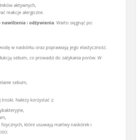
adników aktywnych,
ć reakcje alergiczne.
 nawilżenia
i
odżywienia
. Warto sięgnąć po:
 wodę w naskórku oraz poprawiają jego elastyczność.
odukcją sebum, co prowadzi do zatykania porów. W
elanie sebum,
troski. Należy korzystać z:
ybakteryjne,
um,
 fizycznych, które usuwają martwy naskórek i
ści.