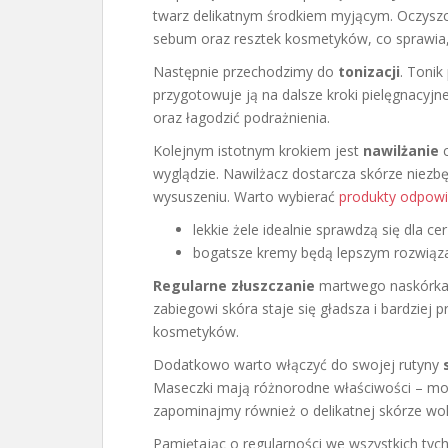
twarz delikatnym środkiem myjącym. Oczyszc
sebum oraz resztek kosmetyków, co sprawia
Następnie przechodzimy do
tonizacji
. Tonik
przygotowuje ją na dalsze kroki pielęgnacyj
oraz łagodzić podrażnienia.
Kolejnym istotnym krokiem jest
nawilżanie
c
wyglądzie. Nawilżacz dostarcza skórze niezb
wysuszeniu. Warto wybierać
produkty odpowi
lekkie żele idealnie sprawdzą się dla cer
bogatsze kremy będą lepszym rozwiąza
Regularne złuszczanie
martwego naskórka t
zabiegowi skóra staje się gładsza i bardziej 
kosmetyków.
Dodatkowo warto włączyć do swojej rutyny
Maseczki mają różnorodne właściwości – mogą
zapominajmy również o delikatnej skórze wo
Pamiętając o regularności we wszystkich ty