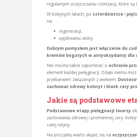
regularnym oczyszczaniu i tonizacji, które s
W kolejnych latach, po
czterdziestce
i
pięć
na:
regeneracji,
ujędrnianiu skóry.
Dobrym pomysłem jest włączenie do codz
kremów bogatych w antyoksydanty dla w
Nie można także zapominać o
ochronie prz
element każdej pielęgnacji. Dzięki niemu m
przebarwień związanych z wiekiem.
Dostosow
zachować zdrowy koloryt i blask cery prz
Jakie są podstawowe eta
Podstawowe etapy pielęgnacji twarzy
ob
zachowania zdrowej i promiennej cery. Kol
całej rutyny.
Na początku warto skupić się na
oczyszczan