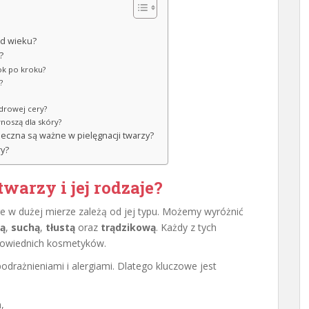
od wieku?
?
ok po kroku?
?
zdrowej cery?
ynoszą dla skóry?
neczna są ważne w pielęgnacji twarzy?
ry?
warzy i jej rodzaje?
e w dużej mierze zależą od jej typu. Możemy wyróżnić
wą
,
suchą
,
tłustą
oraz
trądzikową
. Każdy z tych
powiednich kosmetyków.
odrażnieniami i alergiami. Dlatego kluczowe jest
,