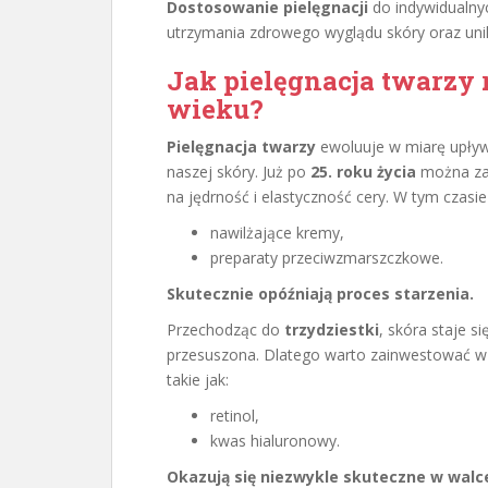
Dostosowanie pielęgnacji
do indywidualny
utrzymania zdrowego wyglądu skóry oraz un
Jak pielęgnacja twarzy r
wieku?
Pielęgnacja twarzy
ewoluuje w miarę upływu
naszej skóry. Już po
25. roku życia
można zau
na jędrność i elastyczność cery. W tym czasie 
nawilżające kremy,
preparaty przeciwzmarszczkowe.
Skutecznie opóźniają proces starzenia.
Przechodząc do
trzydziestki
, skóra staje s
przesuszona. Dlatego warto zainwestować w i
takie jak:
retinol,
kwas hialuronowy.
Okazują się niezwykle skuteczne w walc