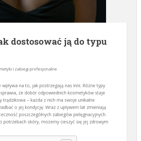
jak dostosować ją do typu
etyki i zabiegi profesjonalne
 wpływa na to, jak postrzegają nas inni. Różne typy
o sprawia, że dobór odpowiednich kosmetyków staje
zy trądzikowa – każda z nich ma swoje unikalne
zadbać o jej kondycję. Wraz z upływem lat zmieniają
kuteczność poszczególnych zabiegów pielęgnacyjnych.
 o potrzebach skóry, możemy cieszyć się jej zdrowym