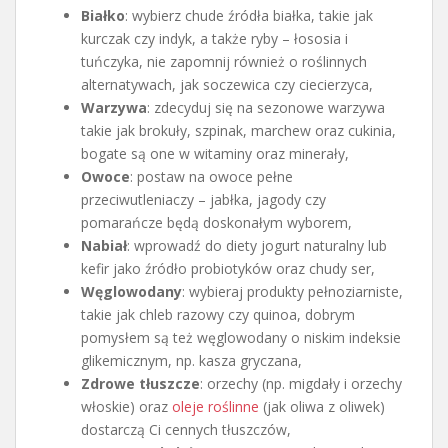
Białko
: wybierz chude źródła białka, takie jak
kurczak czy indyk, a także ryby – łososia i
tuńczyka, nie zapomnij również o roślinnych
alternatywach, jak soczewica czy ciecierzyca,
Warzywa
: zdecyduj się na sezonowe warzywa
takie jak brokuły, szpinak, marchew oraz cukinia,
bogate są one w witaminy oraz minerały,
Owoce
: postaw na owoce pełne
przeciwutleniaczy – jabłka, jagody czy
pomarańcze będą doskonałym wyborem,
Nabiał
: wprowadź do diety jogurt naturalny lub
kefir jako źródło probiotyków oraz chudy ser,
Węglowodany
: wybieraj produkty pełnoziarniste,
takie jak chleb razowy czy quinoa, dobrym
pomysłem są też węglowodany o niskim indeksie
glikemicznym, np. kasza gryczana,
Zdrowe tłuszcze
: orzechy (np. migdały i orzechy
włoskie) oraz
oleje roślinne
(jak oliwa z oliwek)
dostarczą Ci cennych tłuszczów,