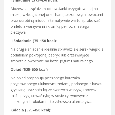
I Śniadanie (375-450 kcal)
:
Możesz zacząć dzień od owsianki przygotowanej na
mleku, wzbogaconej orzechami, sezonowymi owocami
oraz odrobiną miodu, alternatywnie warto spróbować
omletu z warzywami i kromką pełnoziarnistego
pieczywa.
II Śniadanie (75-150 kcal)
:
Na drugie śniadanie idealnie sprawdzi się serek wiejski z
dodatkiem pokrojonej papryki lub orzeźwiające
smoothie owocowe na bazie jogurtu naturalnego.
Obiad (525-600 kcal)
:
Na obiad proponuję pieczonego kurczaka
przyprawionego ulubionymi ziołami, podanego z kaszą
gryczaną oraz sałatką ze świeżych warzyw, możesz
także przygotować rybę w sosie cytrynowym z
duszonymi brokułami – to zdrowsza alternatywa.
Kolacja (375-450 kcal)
: