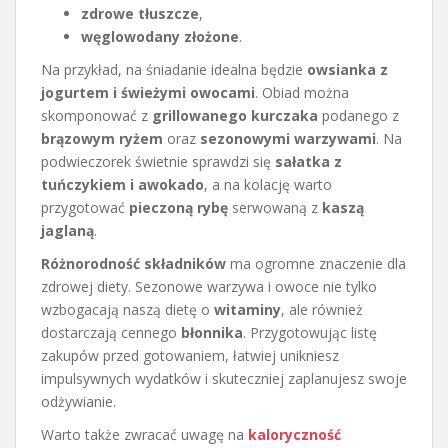
zdrowe tłuszcze
,
węglowodany złożone
.
Na przykład, na śniadanie idealna będzie
owsianka z
jogurtem i świeżymi owocami
. Obiad można
skomponować z
grillowanego kurczaka
podanego z
brązowym ryżem
oraz
sezonowymi warzywami
. Na
podwieczorek świetnie sprawdzi się
sałatka z
tuńczykiem i awokado
, a na kolację warto
przygotować
pieczoną rybę
serwowaną z
kaszą
jaglaną
.
Różnorodność składników
ma ogromne znaczenie dla
zdrowej diety. Sezonowe warzywa i owoce nie tylko
wzbogacają naszą dietę o
witaminy
, ale również
dostarczają cennego
błonnika
. Przygotowując listę
zakupów przed gotowaniem, łatwiej unikniesz
impulsywnych wydatków i skuteczniej zaplanujesz swoje
odżywianie.
Warto także zwracać uwagę na
kaloryczność