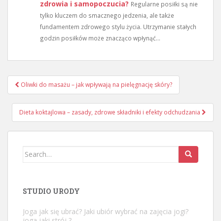
zdrowia i samopoczucia?
Regularne posiłki są nie
tylko kluczem do smacznego jedzenia, ale także
fundamentem zdrowego stylu życia. Utrzymanie stałych
godzin posiłków może znacząco wpłynąć...
Nawigacja
Oliwki do masażu – jak wpływają na pielęgnację skóry?
wpisu
Dieta koktajlowa – zasady, zdrowe składniki i efekty odchudzania
Search
for:
STUDIO URODY
Joga jak się ubrać? Jaki ubiór wybrać na zajęcia jogi?
joga jaki strój ?