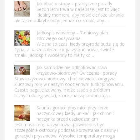
Jak dbać o stopy – praktyczne porady
Sezon letni trwa w najlepsze. Jest to więc
idealny moment, aby nosić cieńsze ubrania,
ale także odkryte buty. Jednak co zrobić, aby …
Jadłospis wiosenny – 7-dniowy plan
zdrowego odżywiania
Wiosna to czas, kiedy przyroda budzi się do
życia, a nasze talerze mogą zyskać nowe, świeże
smaki. Jadłospis wiosenny to nie tylko …
Jak samodzielnie odblokować staw
krzyżowo-biodrowy? Ćwiczenia i porady
Staw krzyżowo-biodrowy, choć niewielki, odgrywa
kluczową rolę w naszym codziennym funkcjonowaniu.
Często bagatelizowany, może stać się źródłem
licznych dolegliwości, które znacząco obniżają …
Sauna i gorące prysznice przy cerze
naczynkowej: kiedy unikać i jak chronić
naczynka przed uszkodzeniem
Jeśli masz cerę naczynkową, powinieneś być
szczególnie ostrożny podczas korzystania z sauny i
gorących pryszniców. Wysokie temperatury mogą