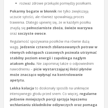
rozważ zdrowe przekąski pomiędzy posiłkami.
Pokarmy bogate w błonnik
nie tylko zwiększają
uczucie sytości, ale również spowalniają proces
trawienia. Dlatego upewnij się, że w każdym posiłku
znajdą się
pełnoziarniste zboża
,
świeże warzywa
oraz
soczyste owoce
.
Regularność spożywania posiłków ma równie dużą
wagę.
Jedzenie czterech zbilansowanych potraw w
równych odstępach czasowych pozwala utrzymać
stabilny poziom energii i zapobiega nagłym
atakom głodu.
Nie zapominaj także o odpowiednim
nawodnieniu –
picie wystarczającej ilości płynów
może znacząco wpłynąć na kontrolowanie
apetytu.
Lekka kolacja
to doskonały sposób na uniknięcie
intensywnego głodu przed snem. Co więcej,
regularne
jedzenie mniejszych porcji sprzyja lepszemu
wchłanianiu składników odżywczych oraz pomaga