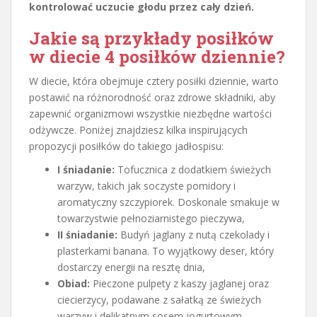
kontrolować uczucie głodu przez cały dzień.
Jakie są przykłady posiłków
w diecie 4 posiłków dziennie?
W diecie, która obejmuje cztery posiłki dziennie, warto
postawić na różnorodność oraz zdrowe składniki, aby
zapewnić organizmowi wszystkie niezbędne wartości
odżywcze. Poniżej znajdziesz kilka inspirujących
propozycji posiłków do takiego jadłospisu:
I śniadanie:
Tofucznica z dodatkiem świeżych
warzyw, takich jak soczyste pomidory i
aromatyczny szczypiorek. Doskonale smakuje w
towarzystwie pełnoziarnistego pieczywa,
II śniadanie:
Budyń jaglany z nutą czekolady i
plasterkami banana. To wyjątkowy deser, który
dostarczy energii na resztę dnia,
Obiad:
Pieczone pulpety z kaszy jaglanej oraz
ciecierzycy, podawane z sałatką ze świeżych
warzyw i delikatnym sosem jogurtowym,