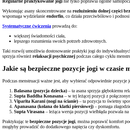
Regularne praktykowanie jogi
nie tylko poprawia ogólne samopocz
Wykonując asany skoncentrowane na
rozluźnieniu dolnej części br
wspomaga wydzielanie
endorfin
, co działa przeciwbólowo i podnosi
Systematyczne ćwiczenia
prowadzą do:
większej świadomości ciała,
lepszego rozumienia swoich potrzeb zdrowotnych.
Taki rozwój umożliwia dostosowanie praktyki jogi do indywidualnych
sprzyja również
relaksacji psychicznej
podczas całego cyklu menstr
Jakie są bezpieczne pozycje jogi w czasie 
Podczas menstruacji ważne jest, aby wybierać odpowiednie pozycje jo
Balasana (pozycja dziecka)
– ta asana sprzyja głębokiemu rel
Supta Baddha Konasana
– w tej leżącej pozycji z połączony
Viparita Karani (nogi na ścianie)
– ta pozycja to świetny spo
Apanasana (kolana do klatki piersiowej)
– pomaga złagodzić 
Supta Virasana
– leżąca wersja pozycji wielbłąda pozwala na 
Praktykując te
bezpieczne pozycje jogi
, można poprawić komfort po
mogłyby prowadzić do dodatkowego napięcia czy dyskomfortu.