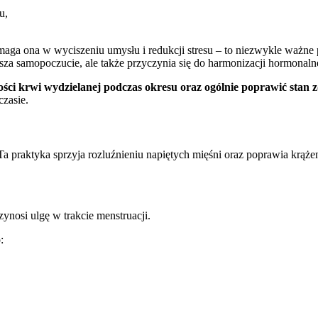
u,
aga ona w wyciszeniu umysłu i redukcji stresu – to niezwykle ważne p
sza samopoczucie, ale także przyczynia się do harmonizacji hormonalne
ści krwi wydzielanej podczas okresu oraz ogólnie poprawić stan 
czasie.
raktyka sprzyja rozluźnieniu napiętych mięśni oraz poprawia krążenie
zynosi ulgę w trakcie menstruacji.
: