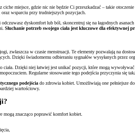
 ciche miejsce, gdzie nic nie będzie Ci przeszkadzać – takie otoczeni
i oraz wsparciu przy trudniejszych pozycjach.
i odczuwasz dyskomfort lub ból, skoncentruj się na łagodnych asanach
ni.
Słuchanie potrzeb swojego ciała jest kluczowe dla efektywnej pr
ogi, zwłaszcza w czasie menstruacji. Te elementy pozwalają na dosto
cych. Dzięki świadomemu odbieraniu sygnałów wysyłanych przez organ
ciała. Dzięki niej łatwiej jest unikać pozycji, które mogą wywoływa
mopoczuciem. Regularne stosowanie tego podejścia przyczynia się tak
stycznego podejścia
do zdrowia kobiet. Umożliwiają one pełniejsze do
bardziej wartościowy.
ji?
tóre mogą znacząco poprawić komfort kobiet.
ęcia,