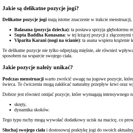
Jakie są delikatne pozycje jogi?
Delikatne pozycje jogi
mają istotne znaczenie w trakcie menstruacji
Balasana (pozycja dziecka)
: ta postawa sprzyja głębokiemu r
Supta Baddha Konasana
: w tej leżącej pozycji z złączonymi
Viparita Karani (nogi na ścianie)
: ta asana wspiera krążenie
Te delikatne pozycje nie tylko odprężają mięśnie, ale również wpły
sposobem na wsparcie swojego ciała.
Jakie pozycje należy unikać?
Podczas menstruacji
warto zwrócić uwagę na jogowe pozycje, które 
świeca. Te ćwiczenia mogą zakłócać naturalny przepływ krwi oraz 
Dobrze jest również omijać pozycje, które wymagają intensywnego na
skręty,
dynamika skoków.
Tego typu ruchy mogą wywołać dodatkowy ucisk na macicę, co pro
Słuchaj swojego ciała
i dostosowuj praktykę jogi do swoich aktualn