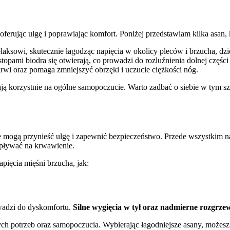
, oferując ulgę i poprawiając komfort. Poniżej przedstawiam kilka asan
elaksowi, skutecznie łagodząc napięcia w okolicy pleców i brzucha, d
 stopami biodra się otwierają, co prowadzi do rozluźnienia dolnej częśc
 krwi oraz pomaga zmniejszyć obrzęki i uczucie ciężkości nóg.
wają korzystnie na ogólne samopoczucie. Warto zadbać o siebie w tym
mogą przynieść ulgę i zapewnić bezpieczeństwo. Przede wszystkim nal
wpływać na krwawienie.
pięcia mięśni brzucha, jak:
wadzi do dyskomfortu.
Silne wygięcia w tył oraz nadmierne rozgrzew
ych potrzeb oraz samopoczucia. Wybierając łagodniejsze asany, możesz