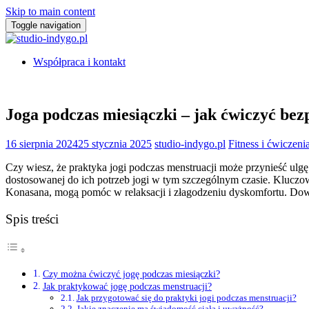
Skip to main content
Toggle navigation
Współpraca i kontakt
Joga podczas miesiączki – jak ćwiczyć bezp
16 sierpnia 2024
25 stycznia 2025
studio-indygo.pl
Fitness i ćwiczeni
Czy wiesz, że praktyka jogi podczas menstruacji może przynieść ulg
dostosowanej do ich potrzeb jogi w tym szczególnym czasie. Kluczow
Konasana, mogą pomóc w relaksacji i złagodzeniu dyskomfortu. Dowie
Spis treści
Czy można ćwiczyć jogę podczas miesiączki?
Jak praktykować jogę podczas menstruacji?
Jak przygotować się do praktyki jogi podczas menstruacji?
Jakie znaczenie ma świadomość ciała i uważność?