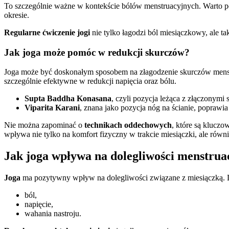
To szczególnie ważne w kontekście bólów menstruacyjnych. Warto p
okresie.
Regularne ćwiczenie jogi
nie tylko łagodzi ból miesiączkowy, ale t
Jak joga może pomóc w redukcji skurczów?
Joga może być doskonałym sposobem na złagodzenie skurczów menstru
szczególnie efektywne w redukcji napięcia oraz bólu.
Supta Baddha Konasana
, czyli pozycja leżąca z złączonymi 
Viparita Karani
, znana jako pozycja nóg na ścianie, poprawi
Nie można zapominać o
technikach oddechowych
, które są klucz
wpływa nie tylko na komfort fizyczny w trakcie miesiączki, ale równ
Jak joga wpływa na dolegliwości menstrua
Joga
ma pozytywny wpływ na dolegliwości związane z miesiączką. Dz
ból,
napięcie,
wahania nastroju.