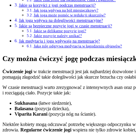
Jakie są korzyści z jogi podczas menstruacji?
Jak joga wpływa na ból miesiączkowy?
Jak joga może pomóc w redukcji skurczów?
Jak joga wpływa na dolegliwości menstruacyjne?
Jakie są bezpieczne pozycje jogi w czasie menstruacji?
Jakie są delikatne pozycje jogi?
Jakie pozycje należy unikać?
Jak medytacja i joga wpływają na menstruację?
Jaką rolę odgrywa medytacja w łagodzeniu objawów?
Czy można ćwiczyć jogę podczas miesiączk
Ćwiczenie jogi
w trakcie menstruacji jest jak najbardziej dozwolon
pomagają złagodzić takie dolegliwości jak skurcze brzucha czy osłab
W czasie menstruacji warto zrezygnować z intensywnych asan oraz p
i rozciągają ciało. Pozycje takie jak:
Sukhasana
(łatwe siedzenie),
Balasana
(pozycja dziecka),
Viparita Karani
(pozycja nóg na ścianie).
Niektóre kobiety mogą odczuwać potrzebę większego odpoczynku w pie
zdrowia.
Regularne ćwiczenie jogi
wspiera nie tylko zdrowie kobiet