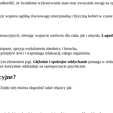
odkreślić, że świadome wykonywanie asan oraz zwracanie uwagi na s
akże wspiera ogólną równowagę emocjonalną i fizyczną kobiet w czasie 
acyjnych, oferując wsparcie zarówno dla ciała, jak i umysłu.
Łagod
stopami, sprzyja rozluźnieniu miednicy i brzucha,
a przepływ krwi i wspomaga relaksację całego organizmu.
owym elementem jogi.
Głębokie i spokojne oddychanie
pomaga w reduk
ież korzystnie oddziałuje na samopoczucie psychiczne.
cyjne?
ięki niej można złagodzić takie objawy jak: