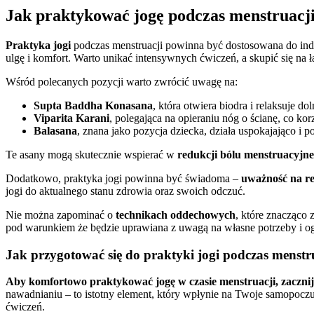
Jak praktykować jogę podczas menstruacj
Praktyka jogi
podczas menstruacji powinna być dostosowana do indy
ulgę i komfort. Warto unikać intensywnych ćwiczeń, a skupić się na 
Wśród polecanych pozycji warto zwrócić uwagę na:
Supta Baddha Konasana
, która otwiera biodra i relaksuje doln
Viparita Karani
, polegająca na opieraniu nóg o ścianę, co ko
Balasana
, znana jako pozycja dziecka, działa uspokajająco i 
Te asany mogą skutecznie wspierać w
redukcji bólu menstruacyjn
Dodatkowo, praktyka jogi powinna być świadoma –
uważność na re
jogi do aktualnego stanu zdrowia oraz swoich odczuć.
Nie można zapominać o
technikach oddechowych
, które znacząco 
pod warunkiem że będzie uprawiana z uwagą na własne potrzeby i og
Jak przygotować się do praktyki jogi podczas menstr
Aby komfortowo praktykować jogę w czasie menstruacji, zaczni
nawadnianiu – to istotny element, który wpłynie na Twoje samopoczuc
ćwiczeń.