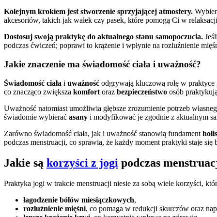
Kolejnym krokiem jest stworzenie sprzyjającej atmosfery.
Wybierz
akcesoriów, takich jak wałek czy pasek, które pomogą Ci w relaksacj
Dostosuj swoją praktykę do aktualnego stanu samopoczucia.
Jeśl
podczas ćwiczeń; poprawi to krążenie i wpłynie na rozluźnienie mięś
Jakie znaczenie ma świadomość ciała i uważność?
Świadomość ciała
i
uważność
odgrywają kluczową rolę w praktyce j
co znacząco zwiększa
komfort
oraz
bezpieczeństwo
osób praktykują
Uważność natomiast umożliwia głębsze zrozumienie potrzeb własnego 
świadomie wybierać
asany
i modyfikować je zgodnie z aktualnym sa
Zarówno świadomość ciała, jak i uważność stanowią fundament
holi
podczas menstruacji, co sprawia, że każdy moment praktyki staje się 
Jakie są
korzyści z jogi
podczas menstruac
Praktyka jogi w trakcie menstruacji niesie za sobą wiele korzyści, k
łagodzenie bólów miesiączkowych
,
rozluźnienie mięśni
, co pomaga w redukcji skurczów oraz napi