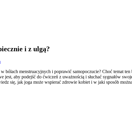
iecznie i z ulgą?
a
ę w bólach menstruacyjnych i poprawić samopoczucie? Choć temat ten b
e jest, aby podejść do ćwiczeń z uważnością i słuchać sygnałów swoj
dz się, jak joga może wspierać zdrowie kobiet i w jaki sposób można