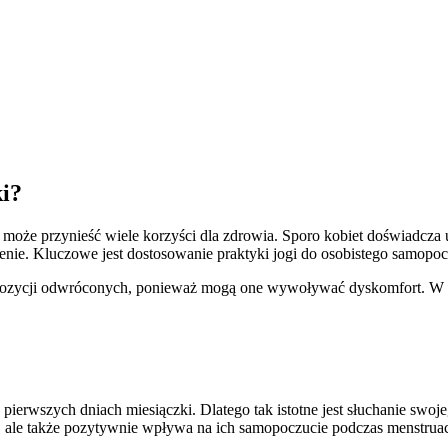
i?
e i może przynieść wiele korzyści dla zdrowia. Sporo kobiet doświadc
ienie. Kluczowe jest dostosowanie praktyki jogi do osobistego samopoc
ozycji odwróconych, ponieważ mogą one wywoływać dyskomfort. W zami
rwszych dniach miesiączki. Dlatego tak istotne jest słuchanie swojeg
, ale także pozytywnie wpływa na ich samopoczucie podczas menstruac