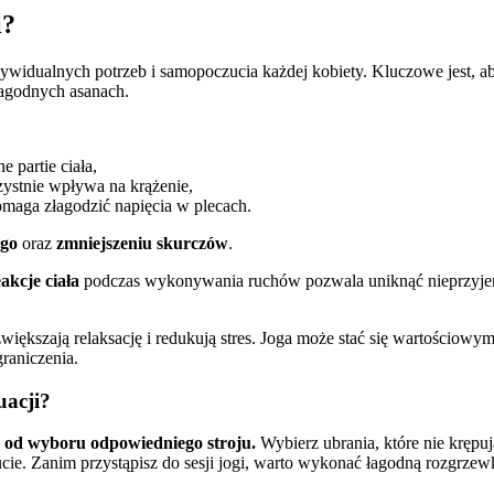
i?
widualnych potrzeb i samopoczucia każdej kobiety. Kluczowe jest, 
łagodnych asanach.
e partie ciała,
rzystnie wpływa na krążenie,
pomaga złagodzić napięcia w plecach.
ego
oraz
zmniejszeniu skurczów
.
akcje ciała
podczas wykonywania ruchów pozwala uniknąć nieprzyjem
zwiększają relaksację i redukują stres. Joga może stać się wartościow
raniczenia.
uacji?
j od wyboru odpowiedniego stroju.
Wybierz ubrania, które nie krępu
ie. Zanim przystąpisz do sesji jogi, warto wykonać łagodną rozgrzewkę