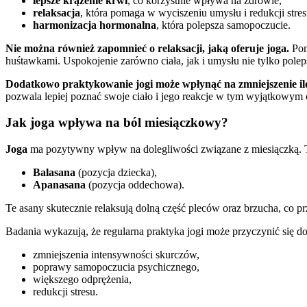
lepsze krążenie krwi
, co korzystnie wpływa na zdrowie,
relaksacja
, która pomaga w wyciszeniu umysłu i redukcji stres
harmonizacja hormonalna
, która polepsza samopoczucie.
Nie można również zapomnieć o relaksacji, jaką oferuje joga.
Pom
huśtawkami. Uspokojenie zarówno ciała, jak i umysłu nie tylko polep
Dodatkowo praktykowanie jogi może wpłynąć na zmniejszenie ilo
pozwala lepiej poznać swoje ciało i jego reakcje w tym wyjątkowym 
Jak joga wpływa na ból miesiączkowy?
Joga
ma pozytywny wpływ na dolegliwości związane z miesiączką. Ta p
Balasana
(pozycja dziecka),
Apanasana
(pozycja oddechowa).
Te asany skutecznie relaksują dolną część pleców oraz brzucha, co pr
Badania wykazują, że regularna praktyka jogi może przyczynić się do
zmniejszenia intensywności skurczów,
poprawy samopoczucia psychicznego,
większego odprężenia,
redukcji stresu.