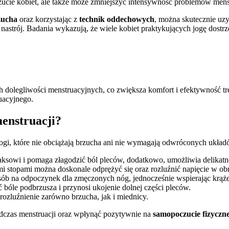
ucie kobiet, ale także może zmniejszyć intensywność problemów mens
zucha
oraz korzystając z
technik oddechowych
, można skutecznie uz
 nastrój. Badania wykazują, że wiele kobiet praktykujących jogę dostr
 dolegliwości menstruacyjnych, co zwiększa komfort i efektywność tre
uacyjnego.
menstruacji?
gi, które nie obciążają brzucha ani nie wymagają odwróconych układów
aksowi i pomaga złagodzić ból pleców, dodatkowo, umożliwia delikatne 
mi stopami można doskonale odprężyć się oraz rozluźnić napięcie w ob
sób na odpoczynek dla zmęczonych nóg, jednocześnie wspierając krąże
bóle podbrzusza i przynosi ukojenie dolnej części pleców.
rozluźnienie zarówno brzucha, jak i miednicy.
dczas menstruacji oraz wpłynąć pozytywnie na
samopoczucie fizyczne