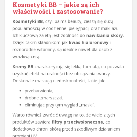
Kosmetyki BB – jakie są ich
właściwości i zastosowanie?
Kosmetyki BB
, czyli balms beauty, cieszą się dużą
popularnością w codziennej pielęgnacji oraz makijażu.
Ich kluczową zaletą jest zdolność do
nawilżania skóry
.
Dzięki takim składnikom jak
kwas hialuronowy
i
różnorodne witaminy, są idealne nawet dla osób z
wrażliwą cerą.
Kremy BB
charakteryzują się lekką formułą, co pozwala
uzyskać efekt naturalności bez obciążania twarzy.
Doskonale maskują niedoskonałości, takie jak:
przebarwienia,
drobne zmarszczki,
eliminując przy tym wygląd „maski”.
Warto również zwrócić uwagę na to, że wiele z tych
produktów zawiera
filtry przeciwsłoneczne
, co
dodatkowo chroni skórę przed szkodliwym działaniem
promieni UV.