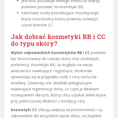
jeśli ktoś poszukuje lekkiego efektu na twarzy,
powinien postawić na kosmetyki BB,
natomiast osoby potrzebujące mocniejszego
krycia oraz korekcji koloru powinny rozważyć
użycie kremów CC.
Jak dobrać kosmetyki BB i CC
do typu skóry?
Wybór odpowiednich kosmetyków BB i CC
powinien
być dostosowany do rodzaju skóry oraz osobistych
preferencji. Kosmetyki BB, ze względu na swoje
właściwości nawilżające i łagodzące, doskonale
sprawdzają się w przypadku osób z cerą suchą lub
wrażliwą. Zawierają one składniki pielęgnacyjne
wspierające regenerację skóry, co czyni je idealnym
rozwiązaniem dla tych, którzy chcą uzyskać lekkie krycie
przy jednoczesnej dbałości o kondycję cery.
Kosmetyki CC
oferują większą wszechstronność i są
odpowiednie dla wszystkich typów skóry, szczególnie