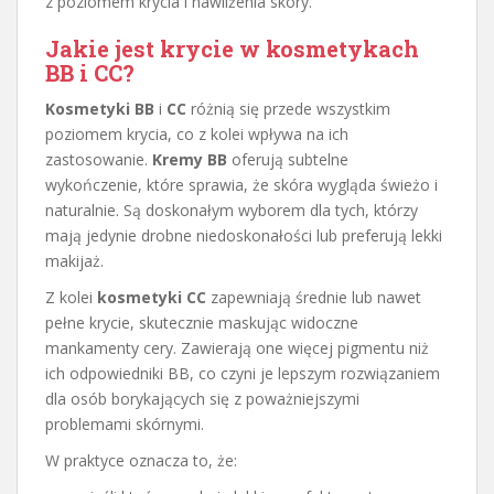
z poziomem krycia i nawilżenia skóry.
Jakie jest krycie w kosmetykach
BB i CC?
Kosmetyki BB
i
CC
różnią się przede wszystkim
poziomem krycia, co z kolei wpływa na ich
zastosowanie.
Kremy BB
oferują subtelne
wykończenie, które sprawia, że skóra wygląda świeżo i
naturalnie. Są doskonałym wyborem dla tych, którzy
mają jedynie drobne niedoskonałości lub preferują lekki
makijaż.
Z kolei
kosmetyki CC
zapewniają średnie lub nawet
pełne krycie, skutecznie maskując widoczne
mankamenty cery. Zawierają one więcej pigmentu niż
ich odpowiedniki BB, co czyni je lepszym rozwiązaniem
dla osób borykających się z poważniejszymi
problemami skórnymi.
W praktyce oznacza to, że: