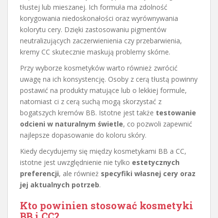
tłustej lub mieszanej. Ich formuła ma zdolność
korygowania niedoskonałości oraz wyrównywania
kolorytu cery. Dzięki zastosowaniu pigmentów
neutralizujących zaczerwienienia czy przebarwienia,
kremy CC skutecznie maskują problemy skórne.
Przy wyborze kosmetyków warto również zwrócić
uwagę na ich konsystencję. Osoby z cerą tłustą powinny
postawić na produkty matujące lub o lekkiej formule,
natomiast ci z cerą suchą mogą skorzystać z
bogatszych kremów BB. Istotne jest także
testowanie
odcieni w naturalnym świetle
, co pozwoli zapewnić
najlepsze dopasowanie do koloru skóry.
Kiedy decydujemy się między kosmetykami BB a CC,
istotne jest uwzględnienie nie tylko
estetycznych
preferencji
, ale również
specyfiki własnej cery oraz
jej aktualnych potrzeb
.
Kto powinien stosować kosmetyki
BB i CC?