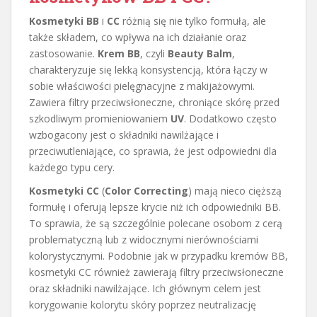
Kosmetyki BB
i
CC
różnią się nie tylko formułą, ale
także składem, co wpływa na ich działanie oraz
zastosowanie.
Krem BB
, czyli
Beauty Balm
,
charakteryzuje się lekką konsystencją, która łączy w
sobie właściwości pielęgnacyjne z makijażowymi.
Zawiera filtry przeciwsłoneczne, chroniące skórę przed
szkodliwym promieniowaniem
UV
. Dodatkowo często
wzbogacony jest o składniki nawilżające i
przeciwutleniające, co sprawia, że jest odpowiedni dla
każdego typu cery.
Kosmetyki CC
(
Color Correcting
) mają nieco cięższą
formułę i oferują lepsze krycie niż ich odpowiedniki BB.
To sprawia, że są szczególnie polecane osobom z cerą
problematyczną lub z widocznymi nierównościami
kolorystycznymi. Podobnie jak w przypadku kremów BB,
kosmetyki CC również zawierają filtry przeciwsłoneczne
oraz składniki nawilżające. Ich głównym celem jest
korygowanie kolorytu skóry poprzez neutralizację