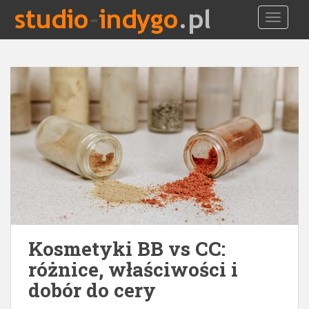
S
TOGGLE
k
i
p
t
o
m
a
i
n
c
o
n
t
e
Kosmetyki BB vs CC:
n
t
różnice, właściwości i
dobór do cery