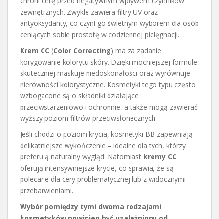
chroni cerę przed negatywnym wpływem czynników
zewnętrznych. Zwykle zawiera filtry UV oraz
antyoksydanty, co czyni go świetnym wyborem dla osób
ceniących sobie prostotę w codziennej pielęgnacji.
Krem CC
(
Color Correcting
) ma za zadanie
korygowanie kolorytu skóry. Dzięki mocniejszej formule
skuteczniej maskuje niedoskonałości oraz wyrównuje
nierówności kolorystyczne. Kosmetyki tego typu często
wzbogacone są o składniki działające
przeciwstarzeniowo i ochronnie, a także mogą zawierać
wyższy poziom filtrów przeciwsłonecznych.
Jeśli chodzi o poziom krycia, kosmetyki BB zapewniają
delikatniejsze wykończenie – idealne dla tych, którzy
preferują naturalny wygląd. Natomiast
kremy CC
oferują intensywniejsze krycie, co sprawia, że są
polecane dla cery problematycznej lub z widocznymi
przebarwieniami.
Wybór pomiędzy tymi dwoma rodzajami
kosmetyków powinien być uzależniony od