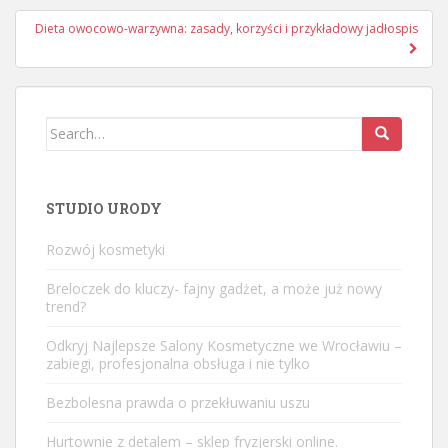
Dieta owocowo-warzywna: zasady, korzyści i przykładowy jadłospis
Search
for:
STUDIO URODY
Rozwój kosmetyki
Breloczek do kluczy- fajny gadżet, a może już nowy
trend?
Odkryj Najlepsze Salony Kosmetyczne we Wrocławiu –
zabiegi, profesjonalna obsługa i nie tylko
Bezbolesna prawda o przekłuwaniu uszu
Hurtownie z detalem – sklep fryzjerski online.