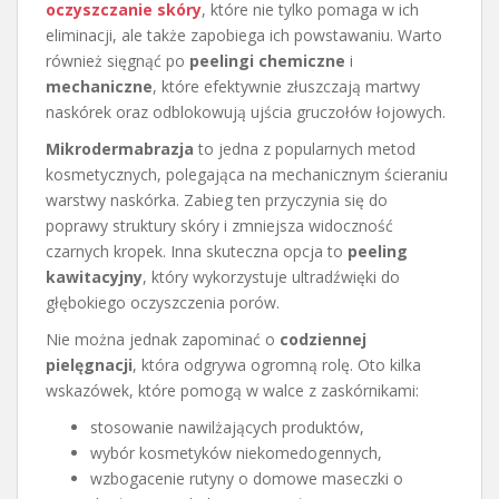
oczyszczanie skóry
, które nie tylko pomaga w ich
eliminacji, ale także zapobiega ich powstawaniu. Warto
również sięgnąć po
peelingi chemiczne
i
mechaniczne
, które efektywnie złuszczają martwy
naskórek oraz odblokowują ujścia gruczołów łojowych.
Mikrodermabrazja
to jedna z popularnych metod
kosmetycznych, polegająca na mechanicznym ścieraniu
warstwy naskórka. Zabieg ten przyczynia się do
poprawy struktury skóry i zmniejsza widoczność
czarnych kropek. Inna skuteczna opcja to
peeling
kawitacyjny
, który wykorzystuje ultradźwięki do
głębokiego oczyszczenia porów.
Nie można jednak zapominać o
codziennej
pielęgnacji
, która odgrywa ogromną rolę. Oto kilka
wskazówek, które pomogą w walce z zaskórnikami:
stosowanie nawilżających produktów,
wybór kosmetyków niekomedogennych,
wzbogacenie rutyny o domowe maseczki o