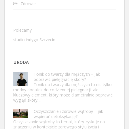
Zdrowie
Polecamy:
studio indygo Szczecin
URODA
Tonik do twarzy dla mężczyzn – jak
poprawić pielęgnację skóry?
Tonik do twarzy dla mężczyzn to nie tylko
modny dodatek do codziennej pielęgnacji, ale
kluczowy element, który może diametralnie poprawić
wygląd skóry. …
Oczyszczanie i zdrowie wątroby – jak
wspierać detoksykację?
Oczyszczanie wątroby to temat, który zyskuje na
znaczeniu w kontekście zdrowego stylu życia i