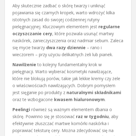
Aby skutecznie zadbać o skórę twarzy i uniknąć
pojawiania się czarnych kropek, warto wdrożyć kilka
istotnych zasad do swojej codziennej rutyny
pielęgnacyjnej. Kluczowym elementem jest
regularne
oczyszczanie cery
, które pozwala usunąć martwy
naskórek, zanieczyszczenia oraz nadmiar sebum. Zaleca
się mycie twarzy
dwa razy dziennie
– rano i
wieczorem – przy użyciu delikatnych żeli lub pianek.
Nawilżenie
to kolejny fundamentalny krok w
pielęgnacji. Warto wybierać kosmetyki nawilżające,
które nie blokują porów, takie jak lekkie kremy czy żele
o właściwościach nawilżających. Dobrym pomysłem
jest sięganie po produkty z
naturalnymi składnikami
oraz te wzbogacone
kwasem hialuronowym
.
Peelingi
również są ważnym elementem dbania o
skórę. Powinno się je stosować
raz w tygodniu
, aby
efektywnie złuszczać martwe komórki naskórka i
poprawiać teksturę cery. Można zdecydować się na