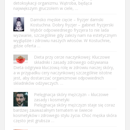
detoksykacji organizmu. Wątroba, będąca
największym gruczołem w ciele, …
Damsko męskie cięcie – fryzjer damski
Kostuchna. Dobry fryzjer – gabinet fryzjerski
Wybór odpowiedniego fryzjera to nie lada
wyzwanie, szczególnie gdy zależy nam na estetycznym
wyglądzie i zdrowiu naszych włosów. W Kostuchnie,
gdzie oferta …
Dieta przy cerze naczynkowej: Kluczowe
składniki i zasady zdrowego odżywiania
Dieta odgrywa kluczową rolę w zdrowiu naszej skóry,
a w przypadku cery naczynkowej szczególnie istotne
jest, aby dostarczać organizmowi odpowiednich
składników odżywczych. …
Pielęgnacja skóry mężczyzn – kluczowe
zasady i kosmetyki
Pielęgnacja skóry mężczyzn staje się coraz
bardziej zauważalnym tematem w świecie
kosmetyków i zdrowego stylu życia. Choć męska skóra
często jest grubsza …