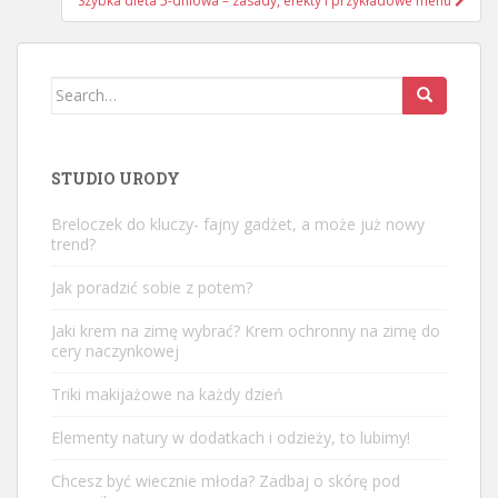
Szybka dieta 5-dniowa – zasady, efekty i przykładowe menu
Search
for:
STUDIO URODY
Breloczek do kluczy- fajny gadżet, a może już nowy
trend?
Jak poradzić sobie z potem?
Jaki krem na zimę wybrać? Krem ochronny na zimę do
cery naczynkowej
Triki makijażowe na każdy dzień
Elementy natury w dodatkach i odzieży, to lubimy!
Chcesz być wiecznie młoda? Zadbaj o skórę pod