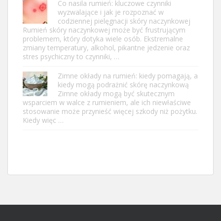
Co nasila rumień: kluczowe czynniki
wyzwalające i jak je rozpoznać w
codziennej pielęgnacji skóry naczynkowej
Rumień skóry naczynkowej może być frustrującym
problemem, który dotyka wiele osób. Ekstremalne
zmiany temperatury, alkohol, pikantne jedzenie oraz
stres psychiczny to czynniki, …
Zimne okłady na rumień: kiedy pomagają, a
kiedy mogą podrażnić skórę naczynkową
Zimne okłady mogą być skutecznym
wsparciem w walce z rumieniem, ale ich niewłaściwe
stosowanie może przynieść więcej szkody niż pożytku.
Kiedy więc …