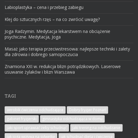
Labioplastyka – cena i przebieg zabiegu
Klej do sztucznych rzęs – na co zwrócić uwagę?
Joga Radzymin. Medytacja lekarstwem na obciążenie
psychiczne. Medytacja, Joga
Masaż jako terapia przeciwstresowa: najlepsze techniki i zalety
dla zdrowia i dobrego samopoczucia
Znamiona XXI w. redukcja blizn potrądzikowych. Laserowe
usuwanie żylaków i blizn Warszawa
TAGI
aerobik ćwiczenia odchudzające
Dobry fryzjer Poznań
gabinet fryzjerski
gimnastyka odchudzająca w domu
jaki sport uprawiać żeby schudnąć
jaki trening na odchudzanie
jak joga wpływa na sylwetkę
jak schudnąć dieta i ćwiczenia