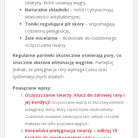
żelatyny, które usuwają wągry,
Naturalne składniki
– miód i cytryna mają
właściwości antybakteryjne,
Toniki regulujące pH skóry
– wspomagają
codzienną pielęgnację,
Żele micelarne
– doskonałe do codziennego
oczyszczania twarzy.
Regularne parówki skutecznie otwierają pory, co
znacznie ułatwia eliminację wągrów.
Pamiętaj
jednak, że pielęgnacja cery wymaga czasu oraz
systematycznych działań!
Powiązane wpisy:
Oczyszczanie twarzy: klucz do zdrowej cery i
jej kondycji
Oczyszczanie twarzy to kluczowy element
pielęgnacji skóry, który często bywa niedoceniany.
Codzienne usuwanie zanieczyszczeń, sebum i resztek
makijażu nie tylko poprawia wygląd...
Koreańska pielęgnacja twarzy – odkryj 10
kroków do nieskazitelnej cery
Koreańska