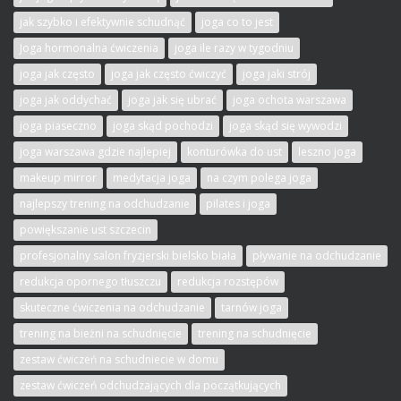
jak szybko i efektywnie schudnąć
joga co to jest
Joga hormonalna ćwiczenia
joga ile razy w tygodniu
joga jak często
joga jak często ćwiczyć
joga jaki strój
joga jak oddychać
joga jak się ubrać
joga ochota warszawa
joga piaseczno
joga skąd pochodzi
joga skąd się wywodzi
joga warszawa gdzie najlepiej
konturówka do ust
leszno joga
makeup mirror
medytacja joga
na czym polega joga
najlepszy trening na odchudzanie
pilates i joga
powiększanie ust szczecin
profesjonalny salon fryzjerski bielsko biała
pływanie na odchudzanie
redukcja opornego tłuszczu
redukcja rozstępów
skuteczne ćwiczenia na odchudzanie
tarnów joga
trening na bieżni na schudnięcie
trening na schudnięcie
zestaw ćwiczeń na schudniecie w domu
zestaw ćwiczeń odchudzających dla początkujących