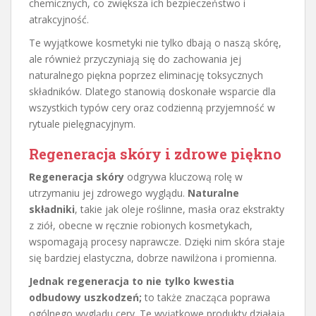
chemicznych, co zwiększa ich bezpieczeństwo i
atrakcyjność.
Te wyjątkowe kosmetyki nie tylko dbają o naszą skórę,
ale również przyczyniają się do zachowania jej
naturalnego piękna poprzez eliminację toksycznych
składników. Dlatego stanowią doskonałe wsparcie dla
wszystkich typów cery oraz codzienną przyjemność w
rytuale pielęgnacyjnym.
Regeneracja skóry i zdrowe piękno
Regeneracja skóry
odgrywa kluczową rolę w
utrzymaniu jej zdrowego wyglądu.
Naturalne
składniki
, takie jak oleje roślinne, masła oraz ekstrakty
z ziół, obecne w ręcznie robionych kosmetykach,
wspomagają procesy naprawcze. Dzięki nim skóra staje
się bardziej elastyczna, dobrze nawilżona i promienna.
Jednak regeneracja to nie tylko kwestia
odbudowy uszkodzeń;
to także znacząca poprawa
ogólnego wyglądu cery. Te wyjątkowe produkty działają