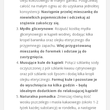
oleju kokosowego w małym garnku. Podgrzewaj
całość na małym ogniu aż do uzyskania jednolitej
konsystencji.
Następnie przelej mieszankę do
niewielkich pojemniczków i odczekaj aż
stężenie zakończy się.
Mydło glicerynowe
: Rozpuść kostkę mydła
glicerynowego w kąpieli wodnej, dodając kilka
kropel barwnika oraz olejku eterycznego dla
przyjemnego zapachu.
Wlej przygotowaną
mieszankę do foremek i odstaw ją do
zastygnięcia.
Musujące kule do kąpieli
: Połącz szklankę sody
oczyszczonej z pół szklanki kwasu cytrynowego
oraz pół szklanki soli Epsom i dodaj kilka kropli
olejku eterycznego.
Formuj kule i pozostaw je
do wyschnięcia na kilka godzin – będą
idealnym dodatkiem do relaksującej kąpieli!
Naturalna pomadka
: Zmieszaj równą ilość
wosku pszczelego i masła kakaowego (około 1-2
łyżek każdej substancji) w rondelku, a następnie