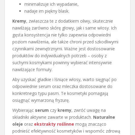
minimalizuje ich wypadanie,
nadaje im piękny blask.
Kremy
, zwłaszcza te z dodatkiem oliwy, skutecznie
nawilżają zarówno skórę głowy, jak i same włosy. Ich
gęsta konsystencja nie tylko zapewnia odpowiedni
poziom nawilżenia, ale także chroni przed szkodliwymi
czynnikami zewnętrznymi. Ważne jest dostosowanie
produktów do indywidualnych potrzeb – osoby z
suchymi kosmykami powinny wybierać intensywnie
nawilżające formuły.
Aby uzyskać gładkie i lśniące włosy, warto sięgnąć po
odpowiednie serum oraz mleczka dostosowane do
konkretnego typu pasm. Te kosmetyki pomagają
osiągnąć wymarzoną fryzurę.
Wybierając
serum
czy
kremy
, zwróć uwagę na
składniki aktywne zawarte w produktach.
Naturalne
oleje
oraz
ekstrakty roślinne
mogą znacząco
podnieść efektywność kosmetyków i wspomóc zdrową