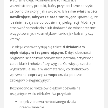
Naturalne olejki kosmetyczne to niezwykle
wszechstronny produkt, który przynosi liczne korzyści
zarówno dla skóry, jak i włosów.
Ich silne właściwości
nawilżające, odżywcze oraz tonizujące
sprawiają, że
idealnie nadają się do codziennej pielęgnacji. Można je
stosować samodzielnie lub dodawać do własnoręcznie
przygotowanych kosmetyków, takich jak balsamy czy
kremy.
Te olejki charakteryzują się także
d działaniem
ujędrniającym i regenerującym
. Dzięki obecności
bogatych składników odżywczych potrafią przywrócić
cerze blask i młodzieńczy wygląd. Co więcej, często
wykorzystuje się je w aromaterapii, co dodatkowo
wpływa na
poprawę samopoczucia
podczas
zabiegów pielęgnacyjnych.
Różnorodność rodzajów olejków pozwala na
osiągnięcie wielu efektów. Na przykład:
olejek z drzewa herbacianego działa
przeciwzapalnie,