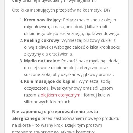
cery
oraz jej indywidualnymi wymaganiami.
Oto kilka inspirujących przepisów na kosmetyki DIY:
Krem nawilżający
: Połącz masło shea z olejem
migdałowym, a następnie dodaj kilka kropli
ulubionego olejku eterycznego, np. lawendowego.
Peeling cukrowy
: Wymieszaj brązowy cukier z
oliwą z oliwek i wzbogac całość o kilka kropli soku
z cytryny dla orzeźwienia.
Mydło naturalne
: Rozpuść bazę mydlaną i dodaj
do niej swoje ulubione olejki eteryczne oraz
suszone zioła, aby uzyskać wyjątkowy aromat.
Kule musujące do kąpieli
: Wymieszaj sodę
oczyszczoną, kwas cytrynowy oraz sól Epsom
razem z
olejkiem eterycznym
i formuj kule w
silikonowych foremkach.
Nie zapominaj o przeprowadzeniu testu
alergicznego
przed zastosowaniem nowego produktu
na skórze – to ważny krok! Dzięki tym prostym
przepisom stworzysz wyjątkowe kosmetyki