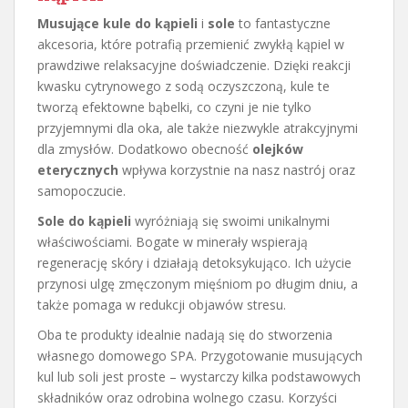
Musujące kule do kąpieli
i
sole
to fantastyczne
akcesoria, które potrafią przemienić zwykłą kąpiel w
prawdziwe relaksacyjne doświadczenie. Dzięki reakcji
kwasku cytrynowego z sodą oczyszczoną, kule te
tworzą efektowne bąbelki, co czyni je nie tylko
przyjemnymi dla oka, ale także niezwykle atrakcyjnymi
dla zmysłów. Dodatkowo obecność
olejków
eterycznych
wpływa korzystnie na nasz nastrój oraz
samopoczucie.
Sole do kąpieli
wyróżniają się swoimi unikalnymi
właściwościami. Bogate w minerały wspierają
regenerację skóry i działają detoksykująco. Ich użycie
przynosi ulgę zmęczonym mięśniom po długim dniu, a
także pomaga w redukcji objawów stresu.
Oba te produkty idealnie nadają się do stworzenia
własnego domowego SPA. Przygotowanie musujących
kul lub soli jest proste – wystarczy kilka podstawowych
składników oraz odrobina wolnego czasu. Korzyści