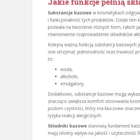
Jakie funkcje pełnią s
Substancje bazowe
w kosmetykach odgrywaj
i funkcjonalność tych produktów. Dzięki nim
pozwala na tworzenie różnych form, takich jak
równomierne rozprowadzenie składników akt
Kolejną ważną funkcją substancji bazowych 
one utrzymać jednorodność oraz trwałość prod
to:
woda,
alkohole,
emulgatory.
Dodatkowo, substancje bazowe mogą wyka
znacząco zwiększa komfort stosowania kosme
poziom czystości, który ma kluczowe znacze
ryzyka reakcji alergicznych.
Składniki bazowe
stanowią fundament każde
mają istotny wpływ na jakość i użyteczność f