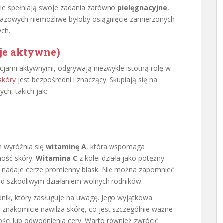
ie spełniają swoje zadania zarówno
pielęgnacyjne
,
 bazowych niemożliwe byłoby osiągnięcie zamierzonych
ych.
cje aktywne)
cjami aktywnymi, odgrywają niezwykle istotną rolę w
skóry
jest bezpośredni i znaczący. Skupiają się na
h, takich jak:
h wyróżnia się
witaminę A
, która wspomaga
ność skóry.
Witamina C
z kolei działa jako potężny
 i nadaje cerze promienny blask. Nie można zapomnieć
zed szkodliwym działaniem wolnych rodników.
dnik, który zasługuje na uwagę. Jego wyjątkowa
znakomicie nawilża skórę, co jest szczególnie ważne
ści lub odwodnienia cery. Warto również zwrócić