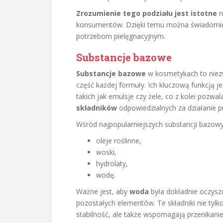
Zrozumienie tego podziału jest istotne
n
konsumentów. Dzięki temu można świadomie
potrzebom pielęgnacyjnym.
Substancje bazowe
Substancje bazowe
w kosmetykach to niezw
część każdej formuły. Ich kluczową funkcją j
takich jak emulsje czy żele, co z kolei poz
składników
odpowiedzialnych za działanie p
Wśród najpopularniejszych substancji bazow
oleje roślinne,
woski,
hydrolaty,
wodę.
Ważne jest, aby
woda
była dokładnie oczyszc
pozostałych elementów. Te składniki nie tyl
stabilność, ale także wspomagają przenikani