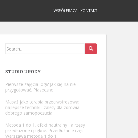
WSPÓŁPRACA I KONTAKT
Search
for:
STUDIO URODY
Pierwsze zajęcia jogi? Jak się na nie
przygotować. Piaseczno
Masaż jako terapia przeciwstresowa:
najlepsze techniki i zalety dla zdrowia i
dobrego samopoczucia
Metoda 1 do 1, efekt nautralny , a rzęsy
przedłużone i piękne.
Przedłużanie rzęs
Warszawa
metodą 1 do 1.