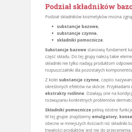
Podział składników ba
Podział składników kosmetyków można zgrup
substancje bazowe
,
substancje czynne
,
składniki pomocnicze
.
Substancje bazowe
stanowią fundament ka
część składu. Do tej grupy należą takie elem
składniki nie tylko nadają produktom odpowie
rozpuszczalniki dla pozostałych komponentó
Z kolei
substancje czynne
, często nazywa
określonych efektów na skórze. Przykładam
ekstrakty roślinne
. Działają one na kondyc
rozwiązaniu konkretnych problemów dermato
Składniki pomocnicze
pełnią istotne funkc
W tej grupie znajdziemy
emulgatory
,
kons
obecne w mniejszych ilościach niż składniki b
trwałości produktów jest nie do przecenienia.