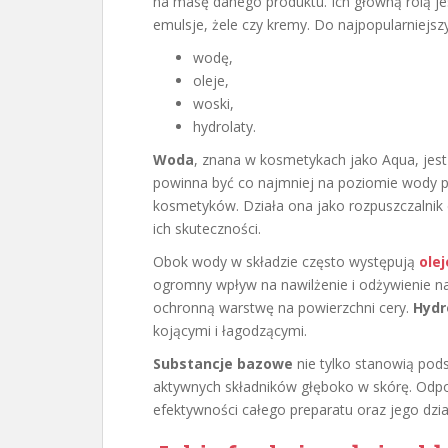
na masę danego produktu. Ich główną rolą je
emulsje, żele czy kremy. Do najpopularniejsz
wodę,
oleje,
woski,
hydrolaty.
Woda
, znana w kosmetykach jako Aqua, jest
powinna być co najmniej na poziomie wody p
kosmetyków. Działa ona jako rozpuszczalnik d
ich skuteczności.
Obok wody w składzie często występują
olej
ogromny wpływ na nawilżenie i odżywienie na
ochronną warstwę na powierzchni cery.
Hydr
kojącymi i łagodzącymi.
Substancje bazowe
nie tylko stanowią pod
aktywnych składników głęboko w skórę. Odpo
efektywności całego preparatu oraz jego dzia