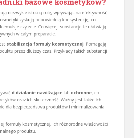
kładniki bazowe kosmetyków?
ą niezwykle istotną rolę, wpływając na efektywność
 kosmetyki zyskują odpowiednią konsystencję, co
 emulsje czy żele. Co więcej, substancje te ułatwiają
ywnych w całym preparacie.
jest
stabilizacja formuły kosmetycznej
. Pomagają
uktu przez dłuższy czas. Przykłady takich substancji
zywać
d działanie nawilżające
lub
ochronne
, co
tyków oraz ich skuteczność. Ważny jest także ich
nie dla bezpieczeństwa produktów i minimalizowania
j formuły kosmetycznej. Ich różnorodne właściwości
inalnego produktu.