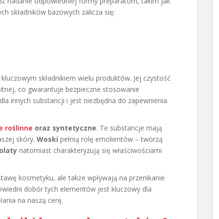
st nadanie odpowiedniej formy preparatom, takim jak
ych składników bazowych zalicza się:
 kluczowym składnikiem wielu produktów. Jej czystość
itnej, co gwarantuje bezpieczne stosowanie
la innych substancji i jest niezbędna do zapewnienia
e roślinne
oraz syntetyczne
. Te substancje mają
szej skóry.
Woski
pełnią rolę emolientów – tworzą
olaty
natomiast charakteryzują się właściwościami
stawę kosmetyku, ale także wpływają na przenikanie
wiedni dobór tych elementów jest kluczowy dla
łania na naszą cerę.