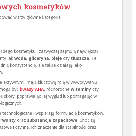
zowych kosmetyków
ować w trzy główne kategorie:
żdego kosmetyku i zazwyczaj zajmują największą
enty jak
woda
,
gliceryna
,
oleje
czy
tłuszcze
. Te
dnią konsystencję, ale także działają jako
w.
ne aktywnymi, mają kluczową rolę w wywoływaniu
i mogą być
kwasy AHA
, różnorodne
witaminy
czy
ję skóry, poprawiając jej wygląd lub pomagając w
logicznych.
je technologiczne i wspierają formulację kosmetyków.
erwanty
oraz
substancje zapachowe
. Choć są
azowe i czynne, ich znaczenie dla stabilności oraz