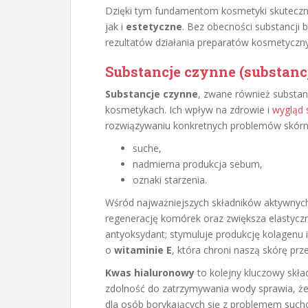
Dzięki tym fundamentom kosmetyki skuteczn
jak i
estetyczne
. Bez obecności substancji
rezultatów działania preparatów kosmetyczn
Substancje czynne (substan
Substancje czynne
, zwane również substan
kosmetykach. Ich wpływ na zdrowie i
wygląd 
rozwiązywaniu konkretnych problemów skórnyc
suche,
nadmierna produkcja sebum,
oznaki starzenia.
Wśród najważniejszych składników aktywnyc
regenerację komórek oraz zwiększa elastycz
antyoksydant; stymuluje produkcję kolagenu
o
witaminie E
, która chroni naszą skórę pr
Kwas hialuronowy
to kolejny kluczowy skła
zdolność do zatrzymywania wody sprawia, że 
dla osób borykających się z problemem sucho