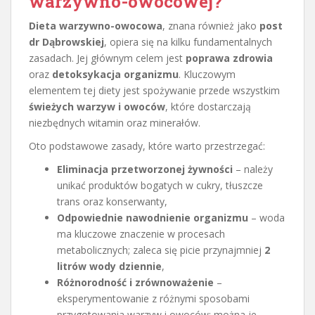
warzywno-owocowej?
Dieta warzywno-owocowa
, znana również jako
post
dr Dąbrowskiej
, opiera się na kilku fundamentalnych
zasadach. Jej głównym celem jest
poprawa zdrowia
oraz
detoksykacja organizmu
. Kluczowym
elementem tej diety jest spożywanie przede wszystkim
świeżych warzyw i owoców
, które dostarczają
niezbędnych witamin oraz minerałów.
Oto podstawowe zasady, które warto przestrzegać:
Eliminacja przetworzonej żywności
– należy
unikać produktów bogatych w cukry, tłuszcze
trans oraz konserwanty,
Odpowiednie nawodnienie organizmu
– woda
ma kluczowe znaczenie w procesach
metabolicznych; zaleca się picie przynajmniej
2
litrów wody dziennie
,
Różnorodność i zrównoważenie
–
eksperymentowanie z różnymi sposobami
przygotowania warzyw i owoców; można je