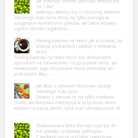
Jak stworzyć zdrowy jadłospis dietetyczny
na 7 dni?
Jadłospis dietetyczny to kluczowy element
zdrowego stylu życia, który nie tylko pomaga w
osiągnięciu wymarzonej sylwetki, ale także wspiera
ogólne zdrowie organizmu. …
Peeling kawowy na twarz: jak stosować, by
uniknąć podrażnień i zadbać o delikatną
skórę
Peeling kawowy na twarz może być doskonałym
sposobem na odświeżenie i oczyszczenie skóry, ale
niewłaściwe jego stosowanie może prowadzić do
podrażnień. Aby …
Jak dbać o zdrowie? Kluczowe zasady
zdrowego stylu życia
Dbanie o zdrowie to nie tylko chwilowa
moda, ale kluczowa inwestycja w przyszłość, która
wpływa na naszą jakość życia oraz samopoczucie. W
…
Zbilansowana dieta dla mężczyzn po 40-
tce: zasady i przykłady jadłospisu
Z wiekiem nasze potrzeby żywieniowe