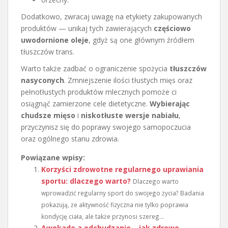
Dodatkowo, zwracaj uwagę na etykiety zakupowanych
produktów — unikaj tych zawierających
częściowo
uwodornione oleje
, gdyż są one głównym źródłem
tłuszczów trans.
Warto także zadbać o ograniczenie spożycia
tłuszczów
nasyconych
. Zmniejszenie ilości tłustych mięs oraz
pełnotłustych produktów mlecznych pomoże ci
osiągnąć zamierzone cele dietetyczne.
Wybierając
chudsze mięso
i
niskotłuste wersje nabiału
,
przyczynisz się do poprawy swojego samopoczucia
oraz ogólnego stanu zdrowia.
Powiązane wpisy:
Korzyści zdrowotne regularnego uprawiania
sportu: dlaczego warto?
Dlaczego warto
wprowadzić regularny sport do swojego życia? Badania
pokazują, że aktywność fizyczna nie tylko poprawia
kondycję ciała, ale także przynosi szereg...
Awokado a odchudzanie – jak zdrowe