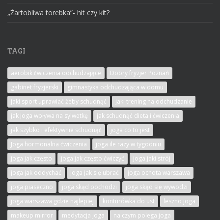
„Żartobliwa torebka”- hit czy kit?
TAGI
aerobik ćwiczenia odchudzające
Dobry fryzjer Poznań
gabinet fryzjerski
gimnastyka odchudzająca w domu
jaki sport uprawiać żeby schudnąć
jaki trening na odchudzanie
jak joga wpływa na sylwetkę
jak schudnąć dieta i ćwiczenia
jak szybko i efektywnie schudnąć
joga co to jest
Joga hormonalna ćwiczenia
joga ile razy w tygodniu
joga jak często
joga jak często ćwiczyć
joga jaki strój
joga jak oddychać
joga jak się ubrać
joga ochota warszawa
joga piaseczno
joga skąd pochodzi
joga skąd się wywodzi
joga warszawa gdzie najlepiej
konturówka do ust
leszno joga
makeup mirror
medytacja joga
na czym polega joga