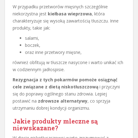
W przypadku przetworów mięsnych szczególnie
niekorzystna jest
kiełbasa wieprzowa
, która
charakteryzuje się wysoką zawartością tłuszczu. Inne
produkty, takie jak:
salami,
boczek,
oraz inne przetwory mięsne,
również obfitują w tłuszcze nasycone i warto unikać ich
w codziennym jadłospisie.
Rezygnacja z tych pokarmów pomoże osiągnąć
cele związane z dietą niskotłuszczową
i przyczyni
się do poprawy ogólnego stanu zdrowia. Lepiej
postawić na
zdrowsze alternatywy
, co sprzyja
utrzymaniu dobrej kondycji organizmu.
Jakie produkty mleczne są
niewskazane?
W diecie niskotłuszczowej warto zrezygnować z