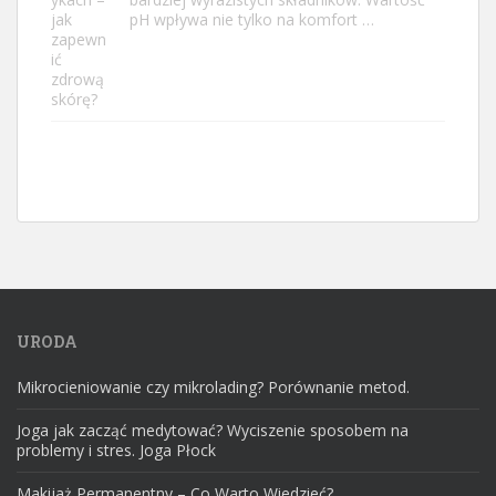
pH wpływa nie tylko na komfort …
URODA
Mikrocieniowanie czy mikrolading? Porównanie metod.
Joga jak zacząć medytować? Wyciszenie sposobem na
problemy i stres. Joga Płock
Makijaż Permanentny – Co Warto Wiedzieć?