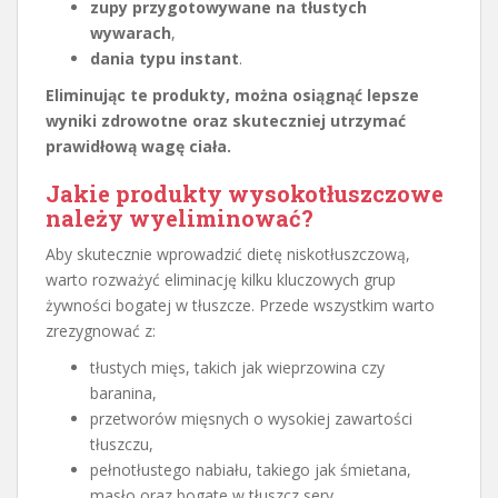
zupy przygotowywane na tłustych
wywarach
,
dania typu instant
.
Eliminując te produkty, można osiągnąć lepsze
wyniki zdrowotne oraz skuteczniej utrzymać
prawidłową wagę ciała.
Jakie produkty wysokotłuszczowe
należy wyeliminować?
Aby skutecznie wprowadzić dietę niskotłuszczową,
warto rozważyć eliminację kilku kluczowych grup
żywności bogatej w tłuszcze. Przede wszystkim warto
zrezygnować z:
tłustych mięs, takich jak wieprzowina czy
baranina,
przetworów mięsnych o wysokiej zawartości
tłuszczu,
pełnotłustego nabiału, takiego jak śmietana,
masło oraz bogate w tłuszcz sery,