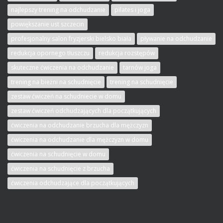
najlepszy trening na odchudzanie
pilates i joga
powiększanie ust szczecin
profesjonalny salon fryzjerski bielsko biała
pływanie na odchudzanie
redukcja opornego tłuszczu
redukcja rozstępów
skuteczne ćwiczenia na odchudzanie
tarnów joga
trening na bieżni na schudnięcie
trening na schudnięcie
zestaw ćwiczeń na schudniecie w domu
zestaw ćwiczeń odchudzających dla początkujących
ćwiczenia na odchudzanie brzucha dla mężczyzn
ćwiczenia na odchudzanie dla mężczyzn w domu
ćwiczenia na schudnięcie w domu
ćwiczenia na schudnięcie z brzucha
ćwiczenia odchudzające dla początkujących