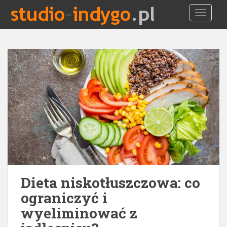
S
TOGGLE
k
i
p
t
o
m
a
i
n
c
o
n
t
e
Dieta niskotłuszczowa: co
n
t
ograniczyć i
wyeliminować z