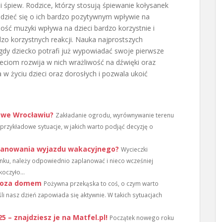
i śpiew. Rodzice, którzy stosują śpiewanie kołysanek
zieć się o ich bardzo pozytywnym wpływie na
ść muzyki wpływa na dzieci bardzo korzystnie i
zo korzystnych reakcji. Nauka najprostszych
dy dziecko potrafi już wypowiadać swoje pierwsze
eciom rozwija w nich wrażliwość na dźwięki oraz
 w życiu dzieci oraz dorosłych i pozwala ukoić
 we Wrocławiu?
Zakładanie ogrodu, wyrównywanie terenu
przykładowe sytuacje, w jakich warto podjąć decyzję o
planowania wyjazdu wakacyjnego?
Wycieczki
runku, należy odpowiednio zaplanować i nieco wcześniej
oczyło...
 poza domem
Pożywna przekąska to coś, o czym warto
i nasz dzień zapowiada się aktywnie. W takich sytuacjach
5 – znajdziesz je na Matfel.pl!
Początek nowego roku