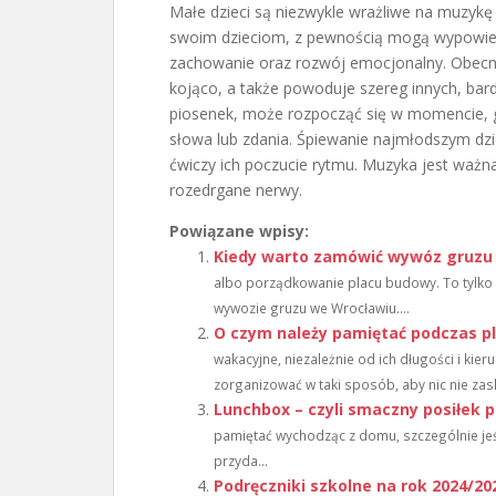
Małe dzieci są niezwykle wrażliwe na muzykę 
swoim dzieciom, z pewnością mogą wypowied
zachowanie oraz rozwój emocjonalny. Obecno
kojąco, a także powoduje szereg innych, bard
piosenek, może rozpocząć się w momencie, g
słowa lub zdania. Śpiewanie najmłodszym dzi
ćwiczy ich poczucie rytmu. Muzyka jest ważna
rozedrgane nerwy.
Powiązane wpisy:
Kiedy warto zamówić wywóz gruzu
albo porządkowanie placu budowy. To tylko 
wywozie gruzu we Wrocławiu....
O czym należy pamiętać podczas 
wakacyjne, niezależnie od ich długości i kie
zorganizować w taki sposób, aby nic nie zask
Lunchbox – czyli smaczny posiłek
pamiętać wychodząc z domu, szczególnie jeśl
przyda...
Podręczniki szkolne na rok 2024/202