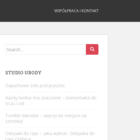
WSPÓŁPRACA I KONTAKT
Search
for:
STUDIO URODY
Zapachowe żele pod prysznic.
Każdy kontur ma znaczenie – konturówka do
oczu i ust
Torebki damskie – więcej niż miejsce na
szminkę!
Odżywki do rzęs – jaką wybrać. Odżywka do
rzęs Orphica