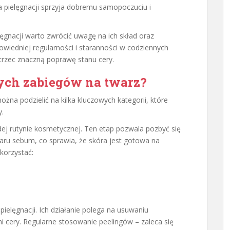
a pielęgnacji sprzyja dobremu samopoczuciu i
nacji warto zwrócić uwagę na ich skład oraz
owiedniej regularności i staranności w codziennych
trzec znaczną poprawę stanu cery.
ych zabiegów na twarz?
żna podzielić na kilka kluczowych kategorii, które
y.
ej rutynie kosmetycznej. Ten etap pozwala pozbyć się
aru sebum, co sprawia, że skóra jest gotowa na
korzystać:
elęgnacji. Ich działanie polega na usuwaniu
 cery. Regularne stosowanie peelingów – zaleca się