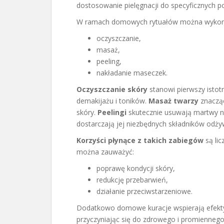
dostosowanie pielęgnacji do specyficznych po
W ramach domowych rytuałów można wykonyw
oczyszczanie,
masaż,
peeling,
nakładanie maseczek.
Oczyszczanie skóry
stanowi pierwszy istot
demakijażu i toników.
Masaż twarzy
znacząc
skóry.
Peelingi
skutecznie usuwają martwy n
dostarczają jej niezbędnych składników odży
Korzyści płynące z takich zabiegów
są lic
można zauważyć:
poprawę kondycji skóry,
redukcję przebarwień,
działanie przeciwstarzeniowe.
Dodatkowo domowe kuracje wspierają efekty
przyczyniając się do zdrowego i promienneg