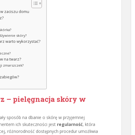
y w zaciszu domu
z?
skórka?
odżywienie skóry?
arz warto wykorzystać?
teczne?
ów na twarz?
cji zmarszczek?
 zabiegów?
z – pielęgnacja skóry w
ły sposób na dbanie o skórę w przyjemnej
entem ich skuteczności jest
regularność
, która
ęcej, różnorodność dostępnych procedur umożliwia