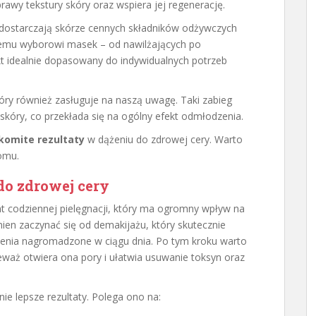
rawy tekstury skóry oraz wspiera jej regenerację.
 dostarczają skórze cennych składników odżywczych
kiemu wyborowi masek – od nawilżających po
t idealnie dopasowany do indywidualnych potrzeb
tóry również zasługuje na naszą uwagę. Taki zabieg
skóry, co przekłada się na ogólny efekt odmłodzenia.
komite rezultaty
w dążeniu do zdrowej cery. Warto
omu.
do zdrowej cery
t codziennej pielęgnacji, który ma ogromny wpływ na
ien zaczynać się od demakijażu, który skutecznie
enia nagromadzone w ciągu dnia. Po tym kroku warto
eważ otwiera ona pory i ułatwia usuwanie toksyn oraz
ie lepsze rezultaty. Polega ono na: