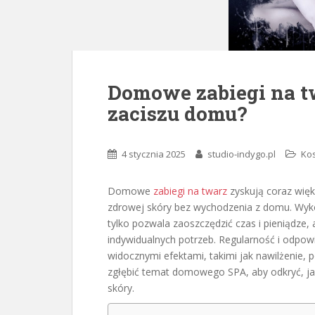
Domowe zabiegi na tw
zaciszu domu?
4 stycznia 2025
studio-indygo.pl
Kos
Domowe
zabiegi na twarz
zyskują coraz więk
zdrowej skóry bez wychodzenia z domu. Wyko
tylko pozwala zaoszczędzić czas i pieniądze,
indywidualnych potrzeb. Regularność i odpowi
widocznymi efektami, takimi jak nawilżenie,
zgłębić temat domowego SPA, aby odkryć, jak
skóry.