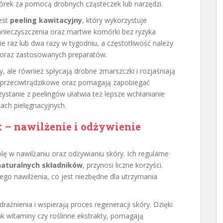
rek za pomocą drobnych cząsteczek lub narzędzi.
est
peeling kawitacyjny
, który wykorzystuje
zanieczyszczenia oraz martwe komórki bez ryzyka
ie raz lub dwa razy w tygodniu, a częstotliwość należy
 oraz zastosowanych preparatów.
y, ale również spłycają drobne zmarszczki i rozjaśniają
 przeciwtrądzikowe oraz pomagają zapobiegać
zystanie z peelingów ułatwia też lepsze wchłanianie
ch pielęgnacyjnych.
k – nawilżenie i odżywienie
ę w nawilżaniu oraz odżywianiu skóry. Ich regularne
naturalnych składników
, przynosi liczne korzyści.
go nawilżenia, co jest niezbędne dla utrzymania
ażnienia i wspierają proces regeneracji skóry. Dzięki
jak witaminy czy roślinne ekstrakty, pomagają