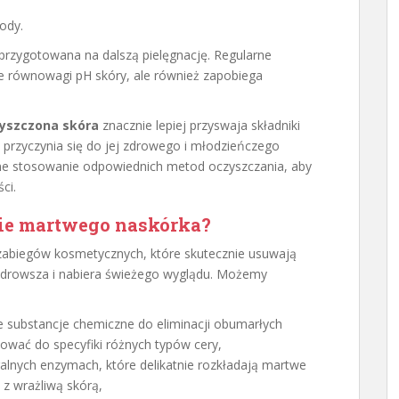
ody.
i przygotowana na dalszą pielęgnację. Regularne
 równowagi pH skóry, ale również zapobiega
yszczona skóra
znacznie lepiej przyswaja składniki
przyczynia się do jej zdrowego i młodzieńczego
ne stosowanie odpowiednich metod oczyszczania, aby
ci.
ie martwego naskórka
?
 zabiegów kosmetycznych, które skutecznie usuwają
 zdrowsza i nabiera świeżego wyglądu. Możemy
 substancje chemiczne do eliminacji obumarłych
ować do specyfiki różnych typów cery,
ralnych enzymach, które delikatnie rozkładają martwe
 z wrażliwą skórą,