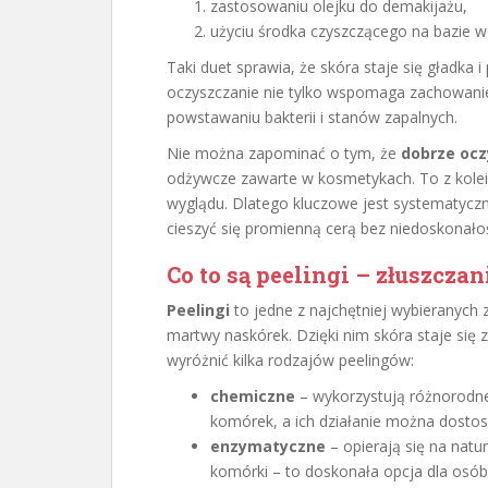
zastosowaniu olejku do demakijażu,
użyciu środka czyszczącego na bazie w
Taki duet sprawia, że skóra staje się gładka 
oczyszczanie nie tylko wspomaga zachowanie
powstawaniu bakterii i stanów zapalnych.
Nie można zapominać o tym, że
dobrze ocz
odżywcze zawarte w kosmetykach. To z kolei 
wyglądu. Dlatego kluczowe jest systematycz
cieszyć się promienną cerą bez niedoskonałoś
Co to są peelingi –
złuszczan
Peelingi
to jedne z najchętniej wybieranych
martwy naskórek. Dzięki nim skóra staje się
wyróżnić kilka rodzajów peelingów:
chemiczne
– wykorzystują różnorodne
komórek, a ich działanie można dostos
enzymatyczne
– opierają się na natu
komórki – to doskonała opcja dla osób