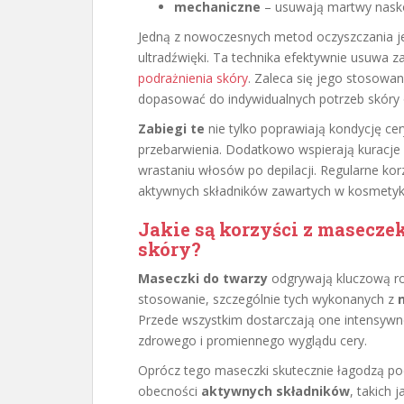
mechaniczne
– usuwają martwy naskó
Jedną z nowoczesnych metod oczyszczania j
ultradźwięki. Ta technika efektywnie usuwa 
podrażnienia skóry
. Zaleca się jego stosowan
dopasować do indywidualnych potrzeb skóry
Zabiegi te
nie tylko poprawiają kondycję cer
przebarwienia. Dodatkowo wspierają kuracje
wrastaniu włosów po depilacji. Regularne kor
aktywnych składników zawartych w kosmetyka
Jakie są korzyści z masecze
skóry?
Maseczki do twarzy
odgrywają kluczową rol
stosowanie, szczególnie tych wykonanych z
Przede wszystkim dostarczają one intensywne
zdrowego i promiennego wyglądu cery.
Oprócz tego maseczki skutecznie łagodzą podr
obecności
aktywnych składników
, takich 