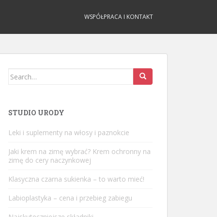
WSPÓŁPRACA I KONTAKT
Search
for:
STUDIO URODY
Leki i suplementy na włosy i paznokcie
Jaki krem na zimę wybrać? Krem ochronny na
zimę do cery naczynkowej
Klasyczna czarna sukienka – to warto mieć!
Labioplastyka – cena i przebieg zabiegu
Najskuteczniejsze składniki