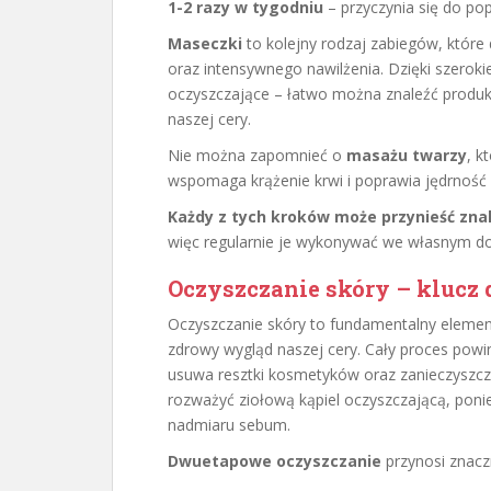
1-2 razy w tygodniu
– przyczynia się do pop
Maseczki
to kolejny rodzaj zabiegów, które
oraz intensywnego nawilżenia. Dzięki szero
oczyszczające – łatwo można znaleźć produk
naszej cery.
Nie można zapomnieć o
masażu twarzy
, k
wspomaga krążenie krwi i poprawia jędrność 
Każdy z tych kroków może przynieść zna
więc regularnie je wykonywać we własnym d
Oczyszczanie skóry – klucz 
Oczyszczanie skóry to fundamentalny elemen
zdrowy wygląd naszej cery. Cały proces powin
usuwa resztki kosmetyków oraz zanieczyszcz
rozważyć ziołową kąpiel oczyszczającą, poni
nadmiaru sebum.
Dwuetapowe oczyszczanie
przynosi znaczn