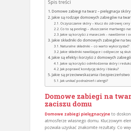
Spis treści
Domowe zabiegi na twarz – pielęgnacja skór
Jakie są rodzaje domowych zabiegów na twar
Oczyszczanie skóry – klucz do zdrowej cery
Co to są peelingi – złuszczanie martwego na
Jakie są korzyści z maseczek – nawilżenie i 
Jakie składniki do domowych zabiegów na tw
Naturalne składniki – co warto wykorzystać?
Jakie składniki nawilżające i odżywcze są sku
Jakie są efekty i korzyści z domowych zabieg
Jakie są korzyści odmłodzenia skóry i reduk
Jak poprawić kondycję skóry i blasku?
Jakie są przeciwwskazania i bezpieczeństwo
Jak unikać podrażnień i alergii?
Domowe zabiegi na twar
zaciszu domu
Domowe zabiegi pielęgnacyjne
to doskona
atmosferze własnego domu. Kluczowym elem
pozwala uzyskać znakomite rezultaty. Co wi