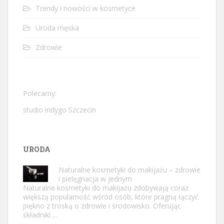
Trendy i nowości w kosmetyce
Uroda męska
Zdrowie
Polecamy:
studio indygo Szczecin
URODA
Naturalne kosmetyki do makijażu – zdrowie
i pielęgnacja w jednym
Naturalne kosmetyki do makijażu zdobywają coraz
większą popularność wśród osób, które pragną łączyć
piękno z troską o zdrowie i środowisko. Oferując
składniki …