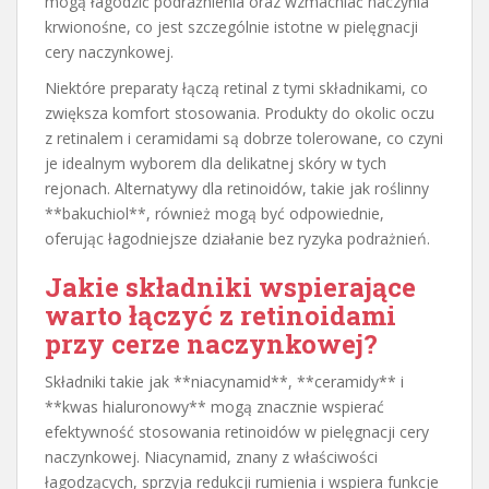
mogą łagodzić podrażnienia oraz wzmacniać naczynia
krwionośne, co jest szczególnie istotne w pielęgnacji
cery naczynkowej.
Niektóre preparaty łączą retinal z tymi składnikami, co
zwiększa komfort stosowania. Produkty do okolic oczu
z retinalem i ceramidami są dobrze tolerowane, co czyni
je idealnym wyborem dla delikatnej skóry w tych
rejonach. Alternatywy dla retinoidów, takie jak roślinny
**bakuchiol**, również mogą być odpowiednie,
oferując łagodniejsze działanie bez ryzyka podrażnień.
Jakie składniki wspierające
warto łączyć z retinoidami
przy cerze naczynkowej?
Składniki takie jak **niacynamid**, **ceramidy** i
**kwas hialuronowy** mogą znacznie wspierać
efektywność stosowania retinoidów w pielęgnacji cery
naczynkowej. Niacynamid, znany z właściwości
łagodzących, sprzyja redukcji rumienia i wspiera funkcje