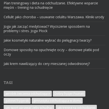
Plan treningowy i dieta na odchudzanie. Efektywne wsparcie
mięśni – trening na schudnięcie
Cellulit jako choroba – usuwanie celulitu Warszawa. Kliniki urody
Joga jak zacząć medytować? Wyciszenie sposobem na
problemy i stres. Joga Płock
Jakie kosmetyki naturalne wybrać do pielęgnacji twarzy?
Domowe sposoby na opuchnięte oczy – domowe płatki pod
oczy
Jaki krem nawilżający do cery mieszanej odwodnionej?
TAGI
aerobik ćwiczenia odchudzające
Dobry fryzjer Poznań
gabinet fryzjerski
gimnastyka odchudzająca w domu
jaki sport uprawiać żeby schudnąć
jaki trening na odchudzanie