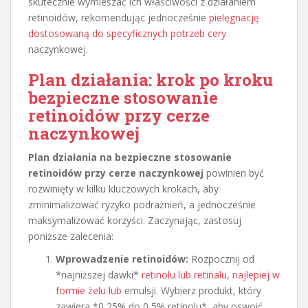
skutecznie wymieszać ich właściwości z działaniem
retinoidów, rekomendując jednocześnie
pielęgnację
dostosowaną do specyficznych potrzeb cery
naczynkowej.
Plan działania: krok po kroku
bezpieczne stosowanie
retinoidów przy cerze
naczynkowej
Plan działania na bezpieczne stosowanie
retinoidów przy cerze naczynkowej
powinien być
rozwinięty w kilku kluczowych krokach, aby
zminimalizować ryzyko podrażnień, a jednocześnie
maksymalizować korzyści. Zaczynając, zastosuj
poniższe zalecenia:
Wprowadzenie retinoidów:
Rozpocznij od
*najniższej dawki*
retinolu lub retinalu, najlepiej w
formie żelu lub
emulsji. Wybierz produkt, który
zawiera *0,25% do 0,5% retinolu*, aby oswoić