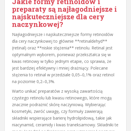
Jakie formy retinoidów i
preparaty są najłagodniejsze i
najskuteczniejsze dla cery
naczynkowej?
Najłagodniejsze i najskuteczniejsze formy retinoidów
dla cery naczynkowej to głównie **retinaldehyd**
(retinal) oraz **niskie stężenia** retinolu. Retinal jest
optymalnym wyborem, ponieważ przekształca się w
kwas retinowy w tylko jednym etapie, co sprawia, że
jest bardziej efektywny i mniej drażniący. Polecane
stężenia to retinal w przedziale 0,05–0,1% oraz retinol
na poziomie 0,2–0,3%.
Warto unikać preparatów z wysoką zawartością
czystego retinolu lub kwasu retinowego, które mogą
znacznie podrażnić skórę naczyniową. Wybierając
kosmetyki, zwróć uwagę, czy formuły zawierają
składniki wspierające barierę hydrolipidową, takie jak
niacynamid, ceramidy i kwas traneksamowy. Składniki te