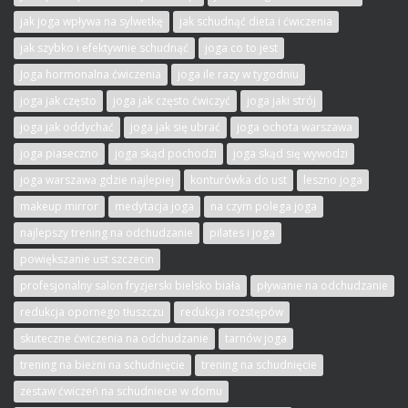
jak joga wpływa na sylwetkę
jak schudnąć dieta i ćwiczenia
jak szybko i efektywnie schudnąć
joga co to jest
Joga hormonalna ćwiczenia
joga ile razy w tygodniu
joga jak często
joga jak często ćwiczyć
joga jaki strój
joga jak oddychać
joga jak się ubrać
joga ochota warszawa
joga piaseczno
joga skąd pochodzi
joga skąd się wywodzi
joga warszawa gdzie najlepiej
konturówka do ust
leszno joga
makeup mirror
medytacja joga
na czym polega joga
najlepszy trening na odchudzanie
pilates i joga
powiększanie ust szczecin
profesjonalny salon fryzjerski bielsko biała
pływanie na odchudzanie
redukcja opornego tłuszczu
redukcja rozstępów
skuteczne ćwiczenia na odchudzanie
tarnów joga
trening na bieżni na schudnięcie
trening na schudnięcie
zestaw ćwiczeń na schudniecie w domu