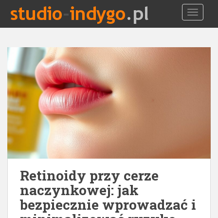
S
TOGGLE
k
i
p
t
o
m
a
i
n
c
o
n
t
e
Retinoidy przy cerze
n
t
naczynkowej: jak
bezpiecznie wprowadzać i