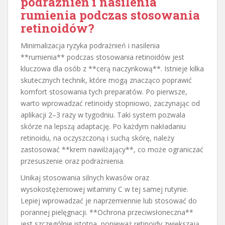
podrażnień i nasilenia
rumienia podczas stosowania
retinoidów?
Minimalizacja ryzyka podrażnień i nasilenia
**rumienia** podczas stosowania retinoidów jest
kluczowa dla osób z **cerą naczynkową**. Istnieje kilka
skutecznych technik, które mogą znacząco poprawić
komfort stosowania tych preparatów. Po pierwsze,
warto wprowadzać retinoidy stopniowo, zaczynając od
aplikacji 2–3 razy w tygodniu. Taki system pozwala
skórze na lepszą adaptację. Po każdym nakładaniu
retinoidu, na oczyszczoną i suchą skórę, należy
zastosować **krem nawilżający**, co może ograniczać
przesuszenie oraz podrażnienia.
Unikaj stosowania silnych kwasów oraz
wysokostężeniowej witaminy C w tej samej rutynie.
Lepiej wprowadzać je naprzemiennie lub stosować do
porannej pielęgnacji. **Ochrona przeciwsłoneczna**
jest szczególnie istotna, ponieważ retinoidy zwiększają