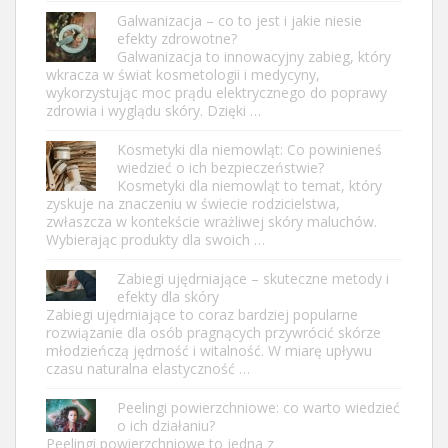
Galwanizacja – co to jest i jakie niesie
efekty zdrowotne?
Galwanizacja to innowacyjny zabieg, który
wkracza w świat kosmetologii i medycyny,
wykorzystując moc prądu elektrycznego do poprawy
zdrowia i wyglądu skóry. Dzięki …
Kosmetyki dla niemowląt: Co powinieneś
wiedzieć o ich bezpieczeństwie?
Kosmetyki dla niemowląt to temat, który
zyskuje na znaczeniu w świecie rodzicielstwa,
zwłaszcza w kontekście wrażliwej skóry maluchów.
Wybierając produkty dla swoich …
Zabiegi ujędrniające – skuteczne metody i
efekty dla skóry
Zabiegi ujędrniające to coraz bardziej popularne
rozwiązanie dla osób pragnących przywrócić skórze
młodzieńczą jędrność i witalność. W miarę upływu
czasu naturalna elastyczność …
Peelingi powierzchniowe: co warto wiedzieć
o ich działaniu?
Peelingi powierzchniowe to jedna z