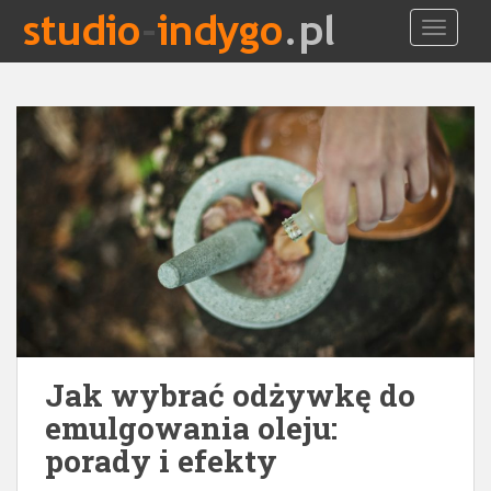
S
TOGGLE
k
i
p
t
o
m
a
i
n
c
o
n
t
e
Jak wybrać odżywkę do
n
t
emulgowania oleju:
porady i efekty