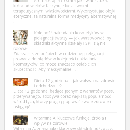
Aromaterapia to stara jak świat sztuka,
która od wieków fascynuje ludzi swoimi
terapeutycznymi właściwościami. Wykorzystując olejki
eteryczne, ta naturalna forma medycyny alternatywnej
…
Kolejność nakładania kosmetyków w
pielęgnacji twarzy — jak warstwować, by
składniki aktywne działały i SPF się nie
rolował
Zdarza się, że pośpiech w codziennej pielęgnacji
prowadzi do błędów w kolejności nakładania
kosmetyków, co może znacząco osłabić ich
skuteczność. Aby maksymalnie …
Dieta 12 godzinna – jak wpływa na zdrowie
i odchudzanie?
Dieta 12 godzinna, będąca jednym z wariantów postu
przerywanego, zdobywa coraz większą popularność
wśród tych, którzy pragną poprawić swoje zdrowie i
osiągnąć …
Witamina A: kluczowe funkcje, źródła i
wpływ na zdrowie
Witamina A, znana jako kluczowy składnik odżywczy,