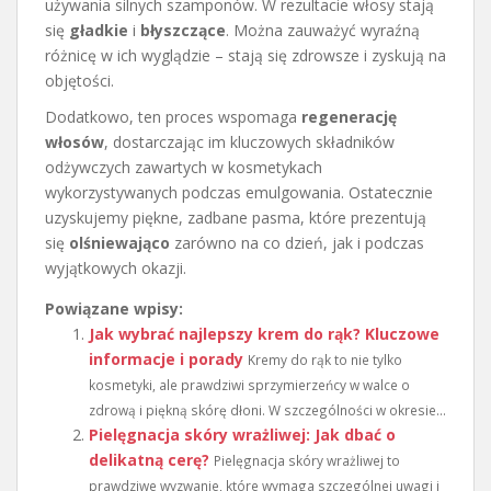
używania silnych szamponów. W rezultacie włosy stają
się
gładkie
i
błyszczące
. Można zauważyć wyraźną
różnicę w ich wyglądzie – stają się zdrowsze i zyskują na
objętości.
Dodatkowo, ten proces wspomaga
regenerację
włosów
, dostarczając im kluczowych składników
odżywczych zawartych w kosmetykach
wykorzystywanych podczas emulgowania. Ostatecznie
uzyskujemy piękne, zadbane pasma, które prezentują
się
olśniewająco
zarówno na co dzień, jak i podczas
wyjątkowych okazji.
Powiązane wpisy:
Jak wybrać najlepszy krem do rąk? Kluczowe
informacje i porady
Kremy do rąk to nie tylko
kosmetyki, ale prawdziwi sprzymierzeńcy w walce o
zdrową i piękną skórę dłoni. W szczególności w okresie...
Pielęgnacja skóry wrażliwej: Jak dbać o
delikatną cerę?
Pielęgnacja skóry wrażliwej to
prawdziwe wyzwanie, które wymaga szczególnej uwagi i