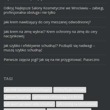
Odkryj Najlepsze Salony Kosmetyczne we Wrocławiu – zabiegi,
profesjonalna obsługa i nie tylko
Jaki krem nawilżający do cery mieszanej odwodnionej?
Jaki krem na zimę wybrać? Krem ochronny na zimę do cery
naczynkowej
Jak szybko i efektywnie schudnąć? Pozbądź się nadwagi –
muszę szybko schudnąć
Pierwsze zajęcia jogi? Jak się na nie przygotować. Piaseczno
TAGI
aerobik ćwiczenia odchudzające
Dobry fryzjer Poznań
gabinet fryzjerski
gimnastyka odchudzająca w domu
jaki sport uprawiać żeby schudnąć
jaki trening na odchudzanie