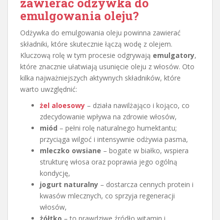
zawierać odżywka do
emulgowania oleju?
Odżywka do emulgowania oleju powinna zawierać
składniki, które skutecznie łączą wodę z olejem.
Kluczową rolę w tym procesie odgrywają
emulgatory
,
które znacznie ułatwiają usunięcie oleju z włosów. Oto
kilka najważniejszych aktywnych składników, które
warto uwzględnić:
żel aloesowy
– działa nawilżająco i kojąco, co
zdecydowanie wpływa na zdrowie włosów,
miód
– pełni rolę naturalnego humektantu;
przyciąga wilgoć i intensywnie odżywia pasma,
mleczko owsiane
– bogate w białko, wspiera
strukturę włosa oraz poprawia jego ogólną
kondycję,
jogurt naturalny
– dostarcza cennych protein i
kwasów mlecznych, co sprzyja regeneracji
włosów,
żółtko
– to prawdziwe źródło witamin i