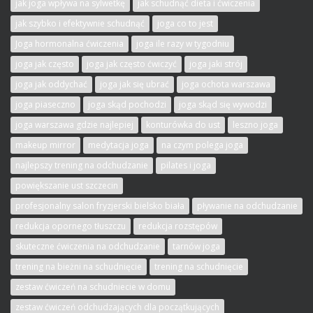
jak joga wpływa na sylwetkę
jak schudnąć dieta i ćwiczenia
jak szybko i efektywnie schudnąć
joga co to jest
Joga hormonalna ćwiczenia
joga ile razy w tygodniu
joga jak często
joga jak często ćwiczyć
joga jaki strój
joga jak oddychać
joga jak się ubrać
joga ochota warszawa
joga piaseczno
joga skąd pochodzi
joga skąd się wywodzi
joga warszawa gdzie najlepiej
konturówka do ust
leszno joga
makeup mirror
medytacja joga
na czym polega joga
najlepszy trening na odchudzanie
pilates i joga
powiększanie ust szczecin
profesjonalny salon fryzjerski bielsko biała
pływanie na odchudzanie
redukcja opornego tłuszczu
redukcja rozstępów
skuteczne ćwiczenia na odchudzanie
tarnów joga
trening na bieżni na schudnięcie
trening na schudnięcie
zestaw ćwiczeń na schudniecie w domu
zestaw ćwiczeń odchudzających dla początkujących