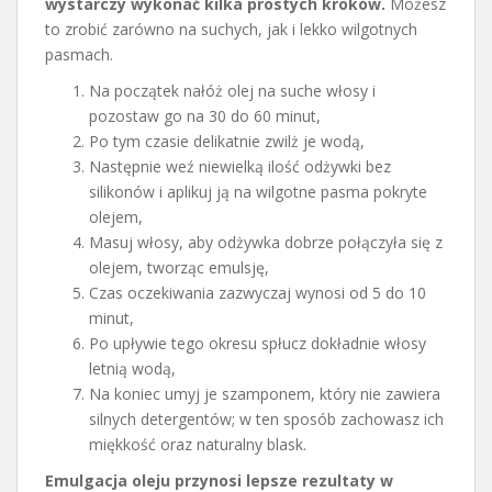
wystarczy wykonać kilka prostych kroków.
Możesz
to zrobić zarówno na suchych, jak i lekko wilgotnych
pasmach.
Na początek nałóż olej na suche włosy i
pozostaw go na 30 do 60 minut,
Po tym czasie delikatnie zwilż je wodą,
Następnie weź niewielką ilość odżywki bez
silikonów i aplikuj ją na wilgotne pasma pokryte
olejem,
Masuj włosy, aby odżywka dobrze połączyła się z
olejem, tworząc emulsję,
Czas oczekiwania zazwyczaj wynosi od 5 do 10
minut,
Po upływie tego okresu spłucz dokładnie włosy
letnią wodą,
Na koniec umyj je szamponem, który nie zawiera
silnych detergentów; w ten sposób zachowasz ich
miękkość oraz naturalny blask.
Emulgacja oleju przynosi lepsze rezultaty w