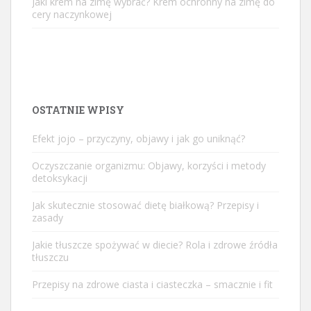
Jaki krem na zimę wybrać? Krem ochronny na zimę do
cery naczynkowej
OSTATNIE WPISY
Efekt jojo – przyczyny, objawy i jak go uniknąć?
Oczyszczanie organizmu: Objawy, korzyści i metody
detoksykacji
Jak skutecznie stosować dietę białkową? Przepisy i
zasady
Jakie tłuszcze spożywać w diecie? Rola i zdrowe źródła
tłuszczu
Przepisy na zdrowe ciasta i ciasteczka – smacznie i fit