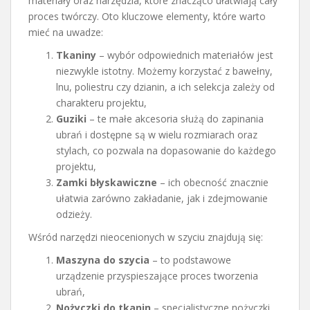
materiały oraz narzędzia, które znacząco ułatwiają cały
proces twórczy. Oto kluczowe elementy, które warto
mieć na uwadze:
Tkaniny
– wybór odpowiednich materiałów jest
niezwykle istotny. Możemy korzystać z bawełny,
lnu, poliestru czy dzianin, a ich selekcja zależy od
charakteru projektu,
Guziki
– te małe akcesoria służą do zapinania
ubrań i dostępne są w wielu rozmiarach oraz
stylach, co pozwala na dopasowanie do każdego
projektu,
Zamki błyskawiczne
– ich obecność znacznie
ułatwia zarówno zakładanie, jak i zdejmowanie
odzieży.
Wśród narzędzi nieocenionych w szyciu znajdują się:
Maszyna do szycia
– to podstawowe
urządzenie przyspieszające proces tworzenia
ubrań,
Nożyczki do tkanin
– specjalistyczne nożyczki