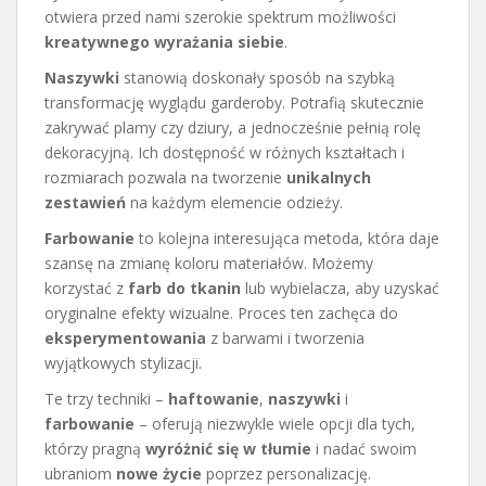
otwiera przed nami szerokie spektrum możliwości
kreatywnego wyrażania siebie
.
Naszywki
stanowią doskonały sposób na szybką
transformację wyglądu garderoby. Potrafią skutecznie
zakrywać plamy czy dziury, a jednocześnie pełnią rolę
dekoracyjną. Ich dostępność w różnych kształtach i
rozmiarach pozwala na tworzenie
unikalnych
zestawień
na każdym elemencie odzieży.
Farbowanie
to kolejna interesująca metoda, która daje
szansę na zmianę koloru materiałów. Możemy
korzystać z
farb do tkanin
lub wybielacza, aby uzyskać
oryginalne efekty wizualne. Proces ten zachęca do
eksperymentowania
z barwami i tworzenia
wyjątkowych stylizacji.
Te trzy techniki –
haftowanie
,
naszywki
i
farbowanie
– oferują niezwykle wiele opcji dla tych,
którzy pragną
wyróżnić się w tłumie
i nadać swoim
ubraniom
nowe życie
poprzez personalizację.