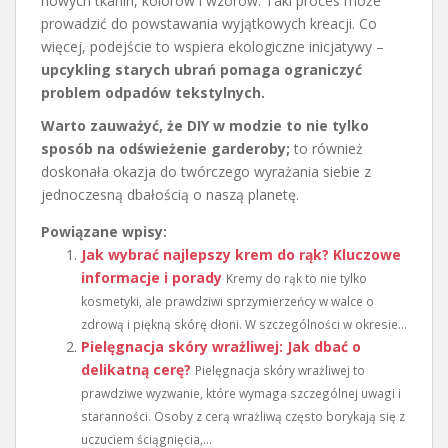
nowych tkanin, kolorów i wzorów. Taki proces może
prowadzić do powstawania wyjątkowych kreacji. Co
więcej, podejście to wspiera ekologiczne inicjatywy –
upcykling starych ubrań pomaga ograniczyć
problem odpadów tekstylnych.
Warto zauważyć, że DIY w modzie to nie tylko
sposób na odświeżenie garderoby;
to również
doskonała okazja do twórczego wyrażania siebie z
jednoczesną dbałością o naszą planetę.
Powiązane wpisy:
Jak wybrać najlepszy krem do rąk? Kluczowe
informacje i porady
Kremy do rąk to nie tylko
kosmetyki, ale prawdziwi sprzymierzeńcy w walce o
zdrową i piękną skórę dłoni. W szczególności w okresie...
Pielęgnacja skóry wrażliwej: Jak dbać o
delikatną cerę?
Pielęgnacja skóry wrażliwej to
prawdziwe wyzwanie, które wymaga szczególnej uwagi i
staranności. Osoby z cerą wrażliwą często borykają się z
uczuciem ściągnięcia,...