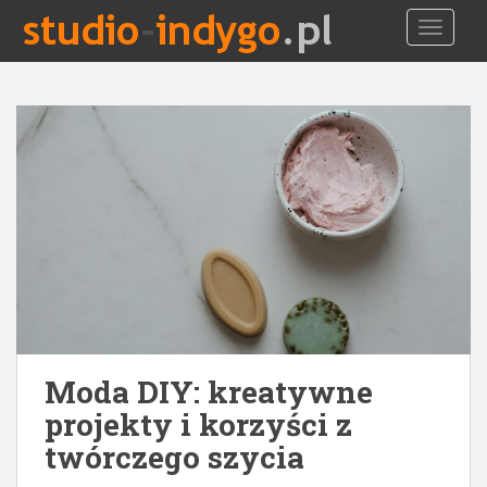
S
TOGGLE
k
i
p
t
o
m
a
i
n
c
o
n
t
e
Moda DIY: kreatywne
n
t
projekty i korzyści z
twórczego szycia