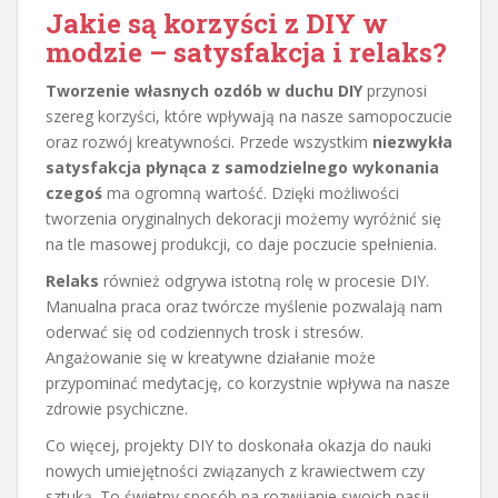
Jakie są korzyści z DIY w
modzie – satysfakcja i relaks?
Tworzenie własnych ozdób w duchu DIY
przynosi
szereg korzyści, które wpływają na nasze samopoczucie
oraz rozwój kreatywności. Przede wszystkim
niezwykła
satysfakcja płynąca z samodzielnego wykonania
czegoś
ma ogromną wartość. Dzięki możliwości
tworzenia oryginalnych dekoracji możemy wyróżnić się
na tle masowej produkcji, co daje poczucie spełnienia.
Relaks
również odgrywa istotną rolę w procesie DIY.
Manualna praca oraz twórcze myślenie pozwalają nam
oderwać się od codziennych trosk i stresów.
Angażowanie się w kreatywne działanie może
przypominać medytację, co korzystnie wpływa na nasze
zdrowie psychiczne.
Co więcej, projekty DIY to doskonała okazja do nauki
nowych umiejętności związanych z krawiectwem czy
sztuką. To świetny sposób na rozwijanie swoich pasji