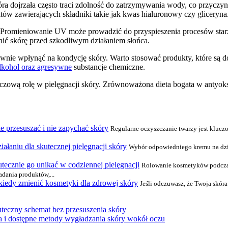
óra dojrzała często traci zdolność do zatrzymywania wody, co przyczynia
tów zawierających składniki takie jak kwas hialuronowy czy gliceryna
. Promieniowanie UV może prowadzić do przyspieszenia procesów star
ić skórę przed szkodliwym działaniem słońca.
nie wpłynąć na kondycję skóry. Warto stosować produkty, które są d
lkohol oraz agresywne
substancje chemiczne.
uczową rolę w pielęgnacji skóry. Zrównoważona dieta bogata w antyoks
ie przesuszać i nie zapychać skóry
Regularne oczyszczanie twarzy jest klucz
ałaniu dla skutecznej pielęgnacji skóry
Wybór odpowiedniego kremu na dzie
tecznie go unikać w codziennej pielęgnacji
Rolowanie kosmetyków podczas 
adania produktów,...
 kiedy zmienić kosmetyki dla zdrowej skóry
Jeśli odczuwasz, że Twoja skór
uteczny schemat bez przesuszenia skóry
ja i dostępne metody wygładzania skóry wokół oczu