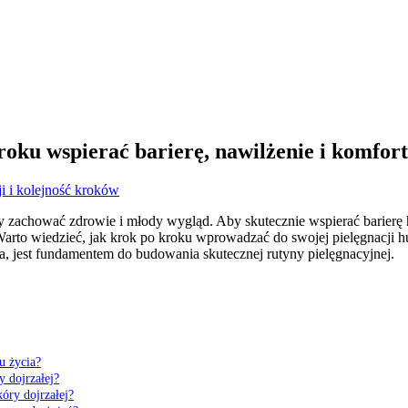
roku wspierać barierę, nawilżenie i komfort
i i kolejność kroków
aby zachować zdrowie i młody wygląd. Aby skutecznie wspierać barierę
arto wiedzieć, jak krok po kroku wprowadzać do swojej pielęgnacji hu
a, jest fundamentem do budowania skutecznej rutyny pielęgnacyjnej.
u życia?
y dojrzałej?
kóry dojrzałej?