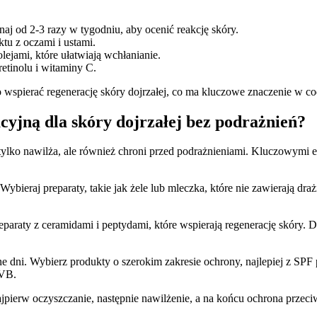
 od 2-3 razy w tygodniu, aby ocenić reakcję skóry.
ktu z oczami i ustami.
ejami, które ułatwiają wchłanianie.
retinolu i witaminy C.
wspierać regenerację skóry dojrzałej, co ma kluczowe znaczenie w cod
cyjną dla skóry dojrzałej bez podrażnień?
tylko nawilża, ale również chroni przed podrażnieniami. Kluczowymi e
bieraj preparaty, takie jak żele lub mleczka, które nie zawierają draż
reparaty z ceramidami i peptydami, które wspierają regenerację skóry.
 dni. Wybierz produkty o szerokim zakresie ochrony, najlepiej z SPF p
UVB.
jpierw oczyszczanie, następnie nawilżenie, a na końcu ochrona przeci