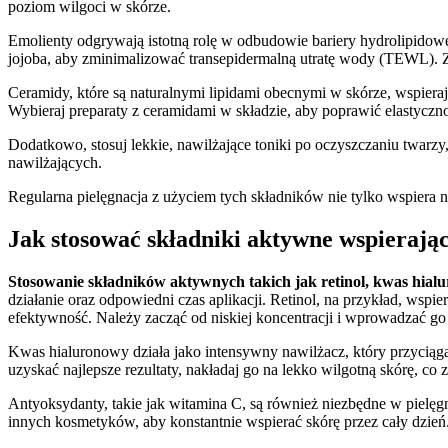
poziom wilgoci w skórze.
Emolienty odgrywają istotną rolę w odbudowie bariery hydrolipidowej, 
jojoba, aby zminimalizować transepidermalną utratę wody (TEWL). Za
Ceramidy, które są naturalnymi lipidami obecnymi w skórze, wspieraj
Wybieraj preparaty z ceramidami w składzie, aby poprawić elastyczno
Dodatkowo, stosuj lekkie, nawilżające toniki po oczyszczaniu twarzy
nawilżających.
Regularna pielęgnacja z użyciem tych składników nie tylko wspiera n
Jak stosować składniki aktywne wspierając
Stosowanie składników aktywnych takich jak retinol, kwas hialu
działanie oraz odpowiedni czas aplikacji. Retinol, na przykład, w
efektywność. Należy zacząć od niskiej koncentracji i wprowadzać go 
Kwas hialuronowy działa jako intensywny nawilżacz, który przyciąg
uzyskać najlepsze rezultaty, nakładaj go na lekko wilgotną skórę, co
Antyoksydanty, takie jak witamina C, są również niezbędne w pielęgn
innych kosmetyków, aby konstantnie wspierać skórę przez cały dzień