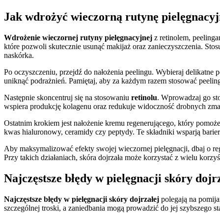
Jak wdrożyć wieczorną rutynę pielęgnacyj
Wdrożenie wieczornej rutyny pielęgnacyjnej
z retinolem, peeling
które pozwoli skutecznie usunąć makijaż oraz zanieczyszczenia. Stos
naskórka.
Po oczyszczeniu, przejdź do nałożenia peelingu. Wybieraj delikatne pe
uniknąć podrażnień. Pamiętaj, aby za każdym razem stosować peeling 
Następnie skoncentruj się na stosowaniu
retinolu
. Wprowadzaj go sto
wspiera produkcję kolagenu oraz redukuje widoczność drobnych zmars
Ostatnim krokiem jest nałożenie kremu regenerującego, który pomoże 
kwas hialuronowy, ceramidy czy peptydy. Te składniki wsparją barie
Aby maksymalizować efekty swojej wieczornej pielęgnacji, dbaj o r
Przy takich działaniach, skóra dojrzała może korzystać z wielu korzy
Najczęstsze błędy w pielęgnacji skóry dojrz
Najczęstsze błędy w pielęgnacji skóry dojrzałej
polegają na pomija
szczególnej troski, a zaniedbania mogą prowadzić do jej szybszego sta