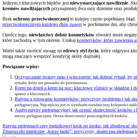
Jednym z kluczowych błędów jest
niewystarczające nawilżenie
. Sk
kremów nawilżających
przynajmniej dwa razy dziennie oraz produk
Brak
ochrony przeciwsłonecznej
to kolejny często popełniany błąd
przeciwsłonecznym każdego dnia, nawet
w pochmurne dni, aby chron
Oprócz tego,
niewłaściwy dobór kosmetyków
również może negatyw
które zachodzą w tym okresie. Unikaj
kosmetyków, które zawierają a
Warto także zwrócić uwagę na
zdrowy styl życia
, który odgrywa kl
mogą znacząco wesprzeć kondycję skóry dojrzałej.
Powiązane wpisy:
Oczyszczanie twarzy rano i wieczorem: jak dobrać rytuał, by n
rytuału, który nie prowadzi do przesuszenia...
Krem na dzień a krem na noc: kluczowe różnice w składzie i dzi
sprawy z kluczowych...
Rutyna a rolowanie kosmetyków: przyczyny problemu i jak sku
pielęgnacyjną. Najczęściej jest to wynikiem niewłaściwej kolejności nakł
Audyt rutyny pielęgnacyjnej: jak ocenić skuteczność kroków i
rutyny pielęgnacyjnej. Ocena skuteczności poszczególnych kroków...
Nawigacja
Rutyna pielęgnacji cery trądzikowej krok po kroku: jak zbudować sk
Zmarszczki mimiczne „kurze łapki”: przyczyny, skuteczna pielęgnac
wpisu
Search