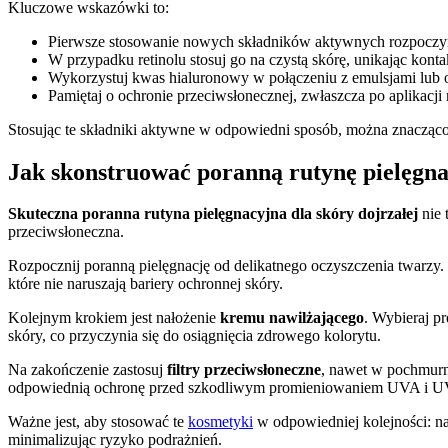
Kluczowe wskazówki to:
Pierwsze stosowanie nowych składników aktywnych rozpoczynaj
W przypadku retinolu stosuj go na czystą skórę, unikając konta
Wykorzystuj kwas hialuronowy w połączeniu z emulsjami lub ol
Pamiętaj o ochronie przeciwsłonecznej, zwłaszcza po aplikacji 
Stosując te składniki aktywne w odpowiedni sposób, można znacząco 
Jak skonstruować poranną rutynę pielęgna
Skuteczna poranna rutyna pielęgnacyjna dla skóry dojrzałej
nie 
przeciwsłoneczna.
Rozpocznij poranną pielęgnację od delikatnego oczyszczenia twarzy. Wy
które nie naruszają bariery ochronnej skóry.
Kolejnym krokiem jest nałożenie
kremu nawilżającego
. Wybieraj p
skóry, co przyczynia się do osiągnięcia zdrowego kolorytu.
Na zakończenie zastosuj
filtry przeciwsłoneczne
, nawet w pochmurne
odpowiednią ochronę przed szkodliwym promieniowaniem UVA i 
Ważne jest, aby stosować te
kosmetyki
w odpowiedniej kolejności: na
minimalizując ryzyko podrażnień.