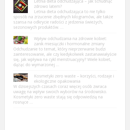
Letnia dieta odchudzająca – jak schudnąć
zdrowo latem?
Letnia dieta odchudzająca to nie tylko
sposób na zrzucenie zbędnych kilogramów, ale także
szansa na odkrycie radości z jedzenia świeżych,
sezonowych produktów. …
Wpływ odchudzania na zdrowie kobiet:
zanik miesiączki i hormonalne zmiany
Odchudzanie to temat, który nieprzerwanie budzi
zainteresowanie, ale czy kiedykolwiek zastanawiałyście
się, jak wpływa na cykl menstruacyjny? Wiele kobiet,
dążąc do wymarzonej …
Kosmetyki zero waste – korzyści, rodzaje i
ekologiczne opakowania
W dzisiejszych czasach coraz więcej osób zwraca
uwagę na wpływ swoich wyborów na środowisko.
Kosmetyki zero waste stają się odpowiedzią na
rosnące …