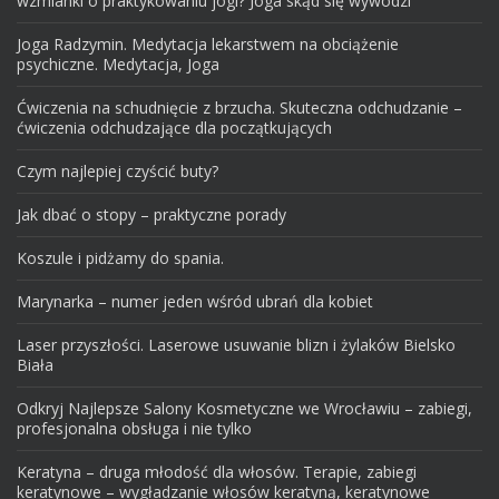
wzmianki o praktykowaniu jogi? Joga skąd się wywodzi
Joga Radzymin. Medytacja lekarstwem na obciążenie
psychiczne. Medytacja, Joga
Ćwiczenia na schudnięcie z brzucha. Skuteczna odchudzanie –
ćwiczenia odchudzające dla początkujących
Czym najlepiej czyścić buty?
Jak dbać o stopy – praktyczne porady
Koszule i pidżamy do spania.
Marynarka – numer jeden wśród ubrań dla kobiet
Laser przyszłości. Laserowe usuwanie blizn i żylaków Bielsko
Biała
Odkryj Najlepsze Salony Kosmetyczne we Wrocławiu – zabiegi,
profesjonalna obsługa i nie tylko
Keratyna – druga młodość dla włosów. Terapie, zabiegi
keratynowe – wygładzanie włosów keratyną, keratynowe