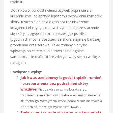
trądziku.
Dodatkowo, po odstawieniu używek poprawia się
krążenie krwi, co sprzyja lepszemu odżywieniu komórek
skóry. Rzucenie palenia ogranicza też niszczenie
kolagenu i elastyny, co powstrzymuje dalsze starzenie
się skóry i pogłębianie zmarszczek. Już po kilku
tygodniach można dostrzec, że skóra staje się bardziej
promienna oraz zdrowa. Takie zmiany nie tylko
wpływają na estetykę, ale również na ogólne
samopoczucie osób, które zdecydowały się na walkę z
nałogiem.
Powiązane wpisy:
Jak kwas azelainowy łagodzi trądzik, rumień
i przebarwienia bez podrażnień skóry
wrażliwej
Kiedy skóra wrażliwa boryka się z
trądzikiem, rumieniem czy przebarwieniami, znalezienie
skutecznego rozwiązania, które jednocześnie nie wywoła
podrażnień, może być wyzwaniem. Kwas...
Body acne: jak wybrać skuteczne kosmetyki