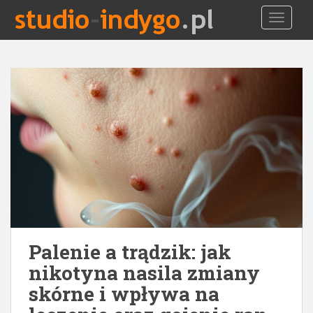
S
TOGGLE
k
i
p
t
o
m
a
i
n
c
o
n
t
e
Palenie a trądzik: jak
n
t
nikotyna nasila zmiany
skórne i wpływa na