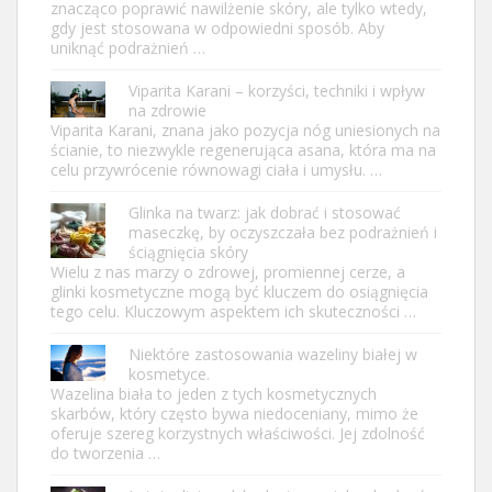
znacząco poprawić nawilżenie skóry, ale tylko wtedy,
gdy jest stosowana w odpowiedni sposób. Aby
uniknąć podrażnień …
Viparita Karani – korzyści, techniki i wpływ
na zdrowie
Viparita Karani, znana jako pozycja nóg uniesionych na
ścianie, to niezwykle regenerująca asana, która ma na
celu przywrócenie równowagi ciała i umysłu. …
Glinka na twarz: jak dobrać i stosować
maseczkę, by oczyszczała bez podrażnień i
ściągnięcia skóry
Wielu z nas marzy o zdrowej, promiennej cerze, a
glinki kosmetyczne mogą być kluczem do osiągnięcia
tego celu. Kluczowym aspektem ich skuteczności …
Niektóre zastosowania wazeliny białej w
kosmetyce.
Wazelina biała to jeden z tych kosmetycznych
skarbów, który często bywa niedoceniany, mimo że
oferuje szereg korzystnych właściwości. Jej zdolność
do tworzenia …