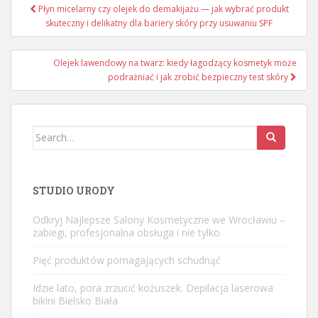
Nawigacja
Płyn micelarny czy olejek do demakijażu — jak wybrać produkt
wpisu
skuteczny i delikatny dla bariery skóry przy usuwaniu SPF
Olejek lawendowy na twarz: kiedy łagodzący kosmetyk może
podrażniać i jak zrobić bezpieczny test skóry
Search
for:
STUDIO URODY
Odkryj Najlepsze Salony Kosmetyczne we Wrocławiu –
zabiegi, profesjonalna obsługa i nie tylko
Pięć produktów pomagających schudnąć
Idzie lato, pora zrzucić kożuszek. Depilacja laserowa
bikini Bielsko Biała