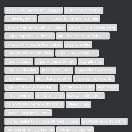
aerobik ćwiczenia odchudzające
Dobry fryzjer Poznań
gabinet fryzjerski
gimnastyka odchudzająca w domu
jaki sport uprawiać żeby schudnąć
jaki trening na odchudzanie
jak joga wpływa na sylwetkę
jak schudnąć dieta i ćwiczenia
jak szybko i efektywnie schudnąć
joga co to jest
Joga hormonalna ćwiczenia
joga ile razy w tygodniu
joga jak często
joga jak często ćwiczyć
joga jaki strój
joga jak oddychać
joga jak się ubrać
joga ochota warszawa
joga piaseczno
joga skąd pochodzi
joga skąd się wywodzi
joga warszawa gdzie najlepiej
konturówka do ust
leszno joga
makeup mirror
medytacja joga
na czym polega joga
najlepszy trening na odchudzanie
pilates i joga
powiększanie ust szczecin
profesjonalny salon fryzjerski bielsko biała
pływanie na odchudzanie
redukcja opornego tłuszczu
redukcja rozstępów