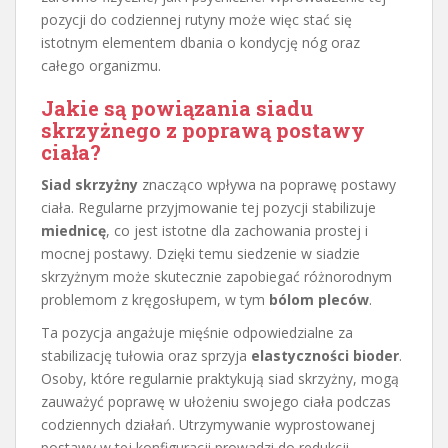
pozycji do codziennej rutyny może więc stać się
istotnym elementem dbania o kondycję nóg oraz
całego organizmu.
Jakie są powiązania siadu
skrzyżnego z poprawą postawy
ciała?
Siad skrzyżny
znacząco wpływa na poprawę postawy
ciała. Regularne przyjmowanie tej pozycji stabilizuje
miednicę
, co jest istotne dla zachowania prostej i
mocnej postawy. Dzięki temu siedzenie w siadzie
skrzyżnym może skutecznie zapobiegać różnorodnym
problemom z kręgosłupem, w tym
bólom pleców
.
Ta pozycja angażuje mięśnie odpowiedzialne za
stabilizację tułowia oraz sprzyja
elastyczności bioder
.
Osoby, które regularnie praktykują siad skrzyżny, mogą
zauważyć poprawę w ułożeniu swojego ciała podczas
codziennych działań. Utrzymywanie wyprostowanej
postawy w tej konfiguracji prowadzi do redukcji