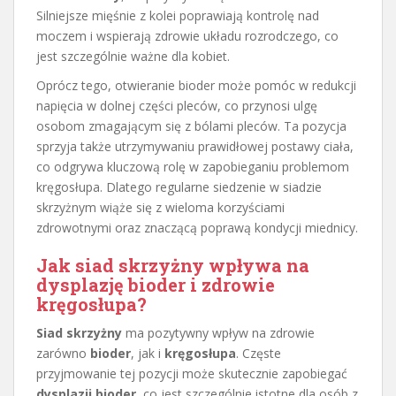
Silniejsze mięśnie z kolei poprawiają kontrolę nad
moczem i wspierają zdrowie układu rozrodczego, co
jest szczególnie ważne dla kobiet.
Oprócz tego, otwieranie bioder może pomóc w redukcji
napięcia w dolnej części pleców, co przynosi ulgę
osobom zmagającym się z bólami pleców. Ta pozycja
sprzyja także utrzymywaniu prawidłowej postawy ciała,
co odgrywa kluczową rolę w zapobieganiu problemom
kręgosłupa. Dlatego regularne siedzenie w siadzie
skrzyżnym wiąże się z wieloma korzyściami
zdrowotnymi oraz znaczącą poprawą kondycji miednicy.
Jak siad skrzyżny wpływa na
dysplazję bioder i zdrowie
kręgosłupa?
Siad skrzyżny
ma pozytywny wpływ na zdrowie
zarówno
bioder
, jak i
kręgosłupa
. Częste
przyjmowanie tej pozycji może skutecznie zapobiegać
dysplazji bioder
, co jest szczególnie istotne dla osób z