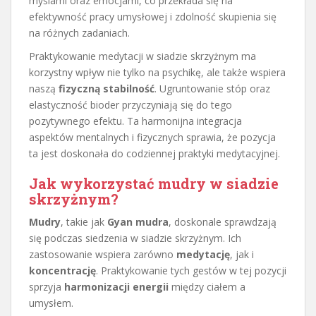
myślami oraz emocjami, co przekłada się na
efektywność pracy umysłowej i zdolność skupienia się
na różnych zadaniach.
Praktykowanie medytacji w siadzie skrzyżnym ma
korzystny wpływ nie tylko na psychikę, ale także wspiera
naszą
fizyczną stabilność
. Ugruntowanie stóp oraz
elastyczność bioder przyczyniają się do tego
pozytywnego efektu. Ta harmonijna integracja
aspektów mentalnych i fizycznych sprawia, że pozycja
ta jest doskonała do codziennej praktyki medytacyjnej.
Jak wykorzystać mudry w siadzie
skrzyżnym?
Mudry
, takie jak
Gyan mudra
, doskonale sprawdzają
się podczas siedzenia w siadzie skrzyżnym. Ich
zastosowanie wspiera zarówno
medytację
, jak i
koncentrację
. Praktykowanie tych gestów w tej pozycji
sprzyja
harmonizacji energii
między ciałem a
umysłem.