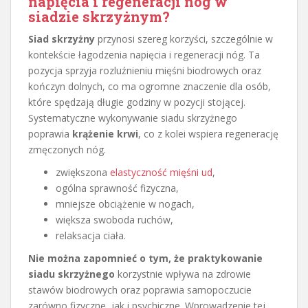
napięcia i regeneracji nóg w
siadzie skrzyżnym?
Siad skrzyżny
przynosi szereg korzyści, szczególnie w
kontekście łagodzenia napięcia i regeneracji nóg. Ta
pozycja sprzyja rozluźnieniu mięśni biodrowych oraz
kończyn dolnych, co ma ogromne znaczenie dla osób,
które spędzają długie godziny w pozycji stojącej.
Systematyczne wykonywanie siadu skrzyżnego
poprawia
krążenie krwi
, co z kolei wspiera regenerację
zmęczonych nóg.
zwiększona
elastyczność mięśni ud
,
ogólna sprawność fizyczna,
mniejsze obciążenie w nogach,
większa swoboda ruchów,
relaksacja ciała.
Nie można zapomnieć o tym, że praktykowanie
siadu skrzyżnego
korzystnie wpływa na zdrowie
stawów biodrowych oraz poprawia samopoczucie
zarówno fizyczne, jak i psychiczne. Wprowadzenie tej