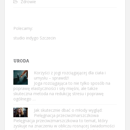
Zdrowie
Polecamy:
studio indygo Szczecin
URODA
Korzyści z jogi rozciągającej dla ciała i
umysłu – sprawdź!
Joga rozciągająca to nie tylko sposób na
poprawę elastyczności i siły mięśni, ale także
skuteczna metoda na redukcję stresu i poprawę
ogólnego …
Jak skutecznie dbać o młody wygląd:
Pielęgnacja przeciwzmarszczkowa
Pielęgnacja przeciwzmarszczkowa to temat, który
zyskuje na znaczeniu w obliczu rosnącej świadomości