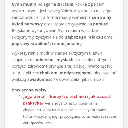
Gyan mudra
polega na złączeniu kciuka z palcem
wskazującym i jest szczególnie korzystna dla naszego
samopoczucia. Ta forma mudry wzmacnia
centralny
układ nerwowy
oraz działa pozytywnie na
pamięć
.
Regularne wykonywanie Gyan mudra w siadzie
skrzyżnym przyczynia się do
głębszego relaksu
oraz
poprawy stabilności emocjonalnej
.
Wykorzystanie mudr w siadzie skrzyżnym ułatwia
skupienie na
oddechu
i
myślach
, co z kolei potęguje
korzyści zdrowotne płynące z tej pozycji. Warto łączyć
te praktyki z
technikami medytacyjnymi
, aby uzyskać
większą
świadomość
zarówno ciała, jak i umysłu.
Powiązane wpisy:
Joga aerial – korzyści, techniki i jak zacząć
praktykę?
Aerial joga to fascynująca forma
aktywności, która łączy w sobie elementy akrobatyki,
tańca i klasycznej jogi, przyciągając coraz większą rzeszę
entuzjastów. Dzięki...