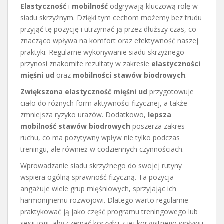
Elastyczność
i
mobilność
odgrywają kluczową rolę w
siadu skrzyżnym. Dzięki tym cechom możemy bez trudu
przyjąć tę pozycję i utrzymać ją przez dłuższy czas, co
znacząco wpływa na komfort oraz efektywność naszej
praktyki. Regularne wykonywanie siadu skrzyżnego
przynosi znakomite rezultaty w zakresie
elastyczności
mięśni ud
oraz
mobilności stawów biodrowych
.
Zwiększona elastyczność mięśni ud
przygotowuje
ciało do różnych form aktywności fizycznej, a także
zmniejsza ryzyko urazów. Dodatkowo,
lepsza
mobilność stawów biodrowych
poszerza zakres
ruchu, co ma pozytywny wpływ nie tylko podczas
treningu, ale również w codziennych czynnościach.
Wprowadzanie siadu skrzyżnego do swojej rutyny
wspiera ogólną sprawność fizyczną. Ta pozycja
angażuje wiele grup mięśniowych, sprzyjając ich
harmonijnemu rozwojowi. Dlatego warto regularnie
praktykować ją jako część programu treningowego lub
sesji jogi, aby czerpać korzyści z jej korzystnego wpływu