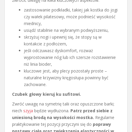
zwrócić uwagę na kilka kluczowych aspektów:
zastosowanie podkładki, takiej jak kostka do jogi
czy wałek pilatesowy, może podnieść wysokość
miednicy,
usiądź stabilnie na wybranym podwyższeniu,
skrzyżuj nogi i upewnij się, że stopy są w
kontakcie z podłożem,
jeśli odczuwasz dyskomfort, rozważ
wyprostowanie nóg lub ich szersze rozstawienie
niż linia bioder,
kluczowe jest, aby plecy pozostały proste –
naturalne krzywizny kręgosłupa powinny być
zachowane.
Czubek głowy kieruj ku sufitowi.
Zwróć uwagę na symetrię talii oraz opuszczone barki;
niech
szyja
będzie wydłużona.
Patrz przed siebie z
uniesioną brodą na wysokości mostka.
Regularne
praktykowanie tej pozycji przyczyni się do
poprawy
postawy ciała oraz zwiększenia elastyczności w