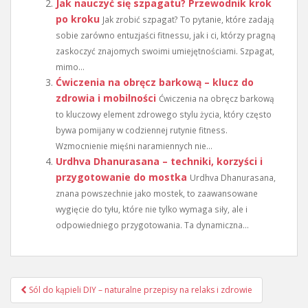
Jak nauczyć się szpagatu? Przewodnik krok
po kroku
Jak zrobić szpagat? To pytanie, które zadają
sobie zarówno entuzjaści fitnessu, jak i ci, którzy pragną
zaskoczyć znajomych swoimi umiejętnościami. Szpagat,
mimo...
Ćwiczenia na obręcz barkową – klucz do
zdrowia i mobilności
Ćwiczenia na obręcz barkową
to kluczowy element zdrowego stylu życia, który często
bywa pomijany w codziennej rutynie fitness.
Wzmocnienie mięśni naramiennych nie...
Urdhva Dhanurasana – techniki, korzyści i
przygotowanie do mostka
Urdhva Dhanurasana,
znana powszechnie jako mostek, to zaawansowane
wygięcie do tyłu, które nie tylko wymaga siły, ale i
odpowiedniego przygotowania. Ta dynamiczna...
Nawigacja
Sól do kąpieli DIY – naturalne przepisy na relaks i zdrowie
wpisu