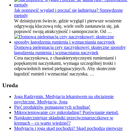
Jak poprawić wygląd i poczuć się ładniejszą? Sprawdzone
metody
W dzisiejszym świecie, gdzie wygląd i pierwsze wrażenie
odgrywają kluczową rolę, wiele osób zastanawia się, jak
poprawić swoją atrakcyjność i samopoczucie. Od …
Domowa pielęgnacja cery naczynkowej: skuteczne sposoby
łagodzenia rumienia i wzmacniania naczynek
Cera naczynkowa, z charakterystycznymi rumieniami i
popękanymi naczynkami, wymaga szczególnej troski i
odpowiednich metod pielęgnacyjnych. Aby skutecznie
łagodzić rumień i wzmacniać naczynka, …
Uroda
Joga Radzymin. Medytacja lekarstwem na obciążenie
psychiczne. Medytacja, Joga
Pięć produktów pomagających schudnąć
Mikrocieniowanie czy mikrolading? Porównanie metod.
Najskuteczniejsze składniki przeciwzmarszczkowe w
kremach – co warto wiedzieć?
Medytacja i joga skąd pochodzi? Skąd pochodzą pierwsze