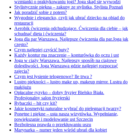
wzmianki o praktykowaniu jogi? Joga skąd się wywodzi
Stylistycznie piękna – zakupy ze stylistką. Stylista Poznań
Jak poradzić sobie z potem?
Wygodnie i elegancko, czyli jak ubrać dziecko na obiad do
restauracji
Aerobik ćwiczenia odchudzające. Ćwiczenia dla ciebie – jak
schudnąć dieta i ćwiczenia?
Joga dla par Warszawa. Najlepsze ćwiczenia dla par.Joga jak
często?
Czym najlepiej czyścić buty?
Każdy kontur ma znaczenie – konturówka do oczu i ust
Joga w ciąży Warszawa. Najlepszy sposób na ciążowe
dolegliwości. Joga Warszawa gdzie najlepiej rozpocząć
zajęcia?
Czym jest łysienie telogenowe? Ile trwa ?
Lustro piękności – lustro make up, makeup mirror. Lustra do
makijażu
Opłacalne ryzyko – dobry fryzjer Bielsko Biała.
Profesjonalny salon fryzjerski
Rybaczki – hit czy kit?
Jakie kosmetyki naturalne wybrać do pielęgnacji twarzy?
Ponętne i piękne – usta nasza wizytówka. Wypełnianie,
powiększanie i modelowanie ust Szczecin
Bezbolesna prawda o przekłuwaniu uszu
Marynarka – numer jeden wśród ubrań dla kobiet