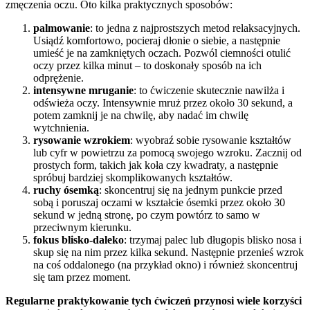
zmęczenia oczu. Oto kilka praktycznych sposobów:
palmowanie
: to jedna z najprostszych metod relaksacyjnych.
Usiądź komfortowo, pocieraj dłonie o siebie, a następnie
umieść je na zamkniętych oczach. Pozwól ciemności otulić
oczy przez kilka minut – to doskonały sposób na ich
odprężenie.
intensywne mruganie
: to ćwiczenie skutecznie nawilża i
odświeża oczy. Intensywnie mruż przez około 30 sekund, a
potem zamknij je na chwilę, aby nadać im chwilę
wytchnienia.
rysowanie wzrokiem
: wyobraź sobie rysowanie kształtów
lub cyfr w powietrzu za pomocą swojego wzroku. Zacznij od
prostych form, takich jak koła czy kwadraty, a następnie
spróbuj bardziej skomplikowanych kształtów.
ruchy ósemką
: skoncentruj się na jednym punkcie przed
sobą i poruszaj oczami w kształcie ósemki przez około 30
sekund w jedną stronę, po czym powtórz to samo w
przeciwnym kierunku.
fokus blisko-daleko
: trzymaj palec lub długopis blisko nosa i
skup się na nim przez kilka sekund. Następnie przenieś wzrok
na coś oddalonego (na przykład okno) i również skoncentruj
się tam przez moment.
Regularne praktykowanie tych ćwiczeń przynosi wiele korzyści