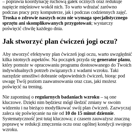
– poprawia koordynację ruchową gałek ocznych oraz redukuje
napięcie mięśniowe wokół nich. To warto wdrażać zarówno
podczas pracy przy komputerze, jak i podczas codziennych zajęć.
Troska o zdrowie naszych oczu nie wymaga specjalistycznego
sprzętu ani skomplikowanych przygotowań
; wystarczy
poświęcić chwilę każdego dnia.
Jak stworzyć plan ćwiczeń jogi oczu?
Aby stworzyć efektywny plan ćwiczeń jogi oczu, warto uwzględnić
kilka istotnych aspektów. Na początek przyda się
generator planu
,
który pomoże w opracowaniu programu dostosowanego do Twoich
indywidualnych potrzeb związanych z wadami wzroku. Taki
narzędzie umożliwi dobranie odpowiednich ćwiczeń, biorąc pod
uwagę Twój poziom zaawansowania oraz czas, jaki możesz
poświęcić na trening.
Nie zapominaj o
regularnych badaniach wzroku
– są one
kluczowe. Dzięki nim będziesz mógł śledzić zmiany w swoim
widzeniu i na bieżąco modyfikować swój plan ćwiczeń. Zazwyczaj
zaleca się poświęcanie na nie od
10 do 15 minut dziennie
.
Systematyczność jest tutaj kluczowa; z czasem zauważysz znaczną
poprawę w redukcji zmęczenia oczu oraz ogólnej kondycji swojego
wzroku.