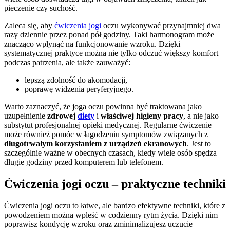
pieczenie czy suchość.
Zaleca się, aby
ćwiczenia jogi
oczu wykonywać przynajmniej dwa
razy dziennie przez ponad pół godziny. Taki harmonogram może
znacząco wpłynąć na funkcjonowanie wzroku. Dzięki
systematycznej praktyce można nie tylko odczuć większy komfort
podczas patrzenia, ale także zauważyć:
lepszą zdolność do akomodacji,
poprawę widzenia peryferyjnego.
Warto zaznaczyć, że joga oczu powinna być traktowana jako
uzupełnienie
zdrowej
diety
i
właściwej higieny pracy
, a nie jako
substytut profesjonalnej opieki medycznej. Regularne ćwiczenie
może również pomóc w łagodzeniu symptomów związanych z
długotrwałym korzystaniem z urządzeń ekranowych
. Jest to
szczególnie ważne w obecnych czasach, kiedy wiele osób spędza
długie godziny przed komputerem lub telefonem.
Ćwiczenia jogi oczu – praktyczne techniki
Ćwiczenia jogi oczu to łatwe, ale bardzo efektywne techniki, które z
powodzeniem można wpleść w codzienny rytm życia. Dzięki nim
poprawisz kondycję wzroku oraz zminimalizujesz uczucie