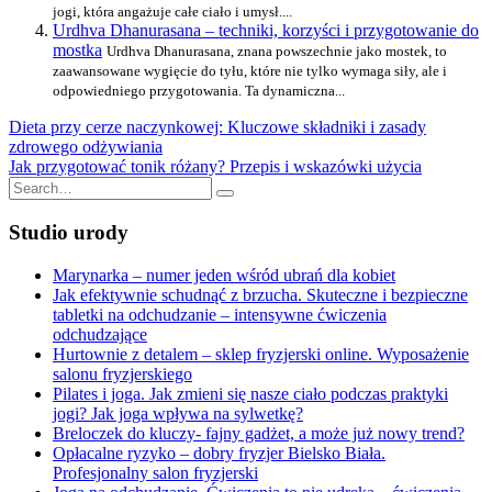
jogi, która angażuje całe ciało i umysł....
Urdhva Dhanurasana – techniki, korzyści i przygotowanie do
mostka
Urdhva Dhanurasana, znana powszechnie jako mostek, to
zaawansowane wygięcie do tyłu, które nie tylko wymaga siły, ale i
odpowiedniego przygotowania. Ta dynamiczna...
Nawigacja
Dieta przy cerze naczynkowej: Kluczowe składniki i zasady
zdrowego odżywiania
wpisu
Jak przygotować tonik różany? Przepis i wskazówki użycia
Search
for:
Studio urody
Marynarka – numer jeden wśród ubrań dla kobiet
Jak efektywnie schudnąć z brzucha. Skuteczne i bezpieczne
tabletki na odchudzanie – intensywne ćwiczenia
odchudzające
Hurtownie z detalem – sklep fryzjerski online. Wyposażenie
salonu fryzjerskiego
Pilates i joga. Jak zmieni się nasze ciało podczas praktyki
jogi? Jak joga wpływa na sylwetkę?
Breloczek do kluczy- fajny gadżet, a może już nowy trend?
Opłacalne ryzyko – dobry fryzjer Bielsko Biała.
Profesjonalny salon fryzjerski