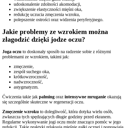
udoskonalenie zdolności akomodacji,
zwiększenie elastyczności mięśni oka,
redukcję uczucia zmęczenia wzroku,
polepszenie ostrości oraz widzenia peryferyjnego.
Jakie problemy ze wzrokiem można
złagodzić dzięki jodze oczu?
Joga oczu
to doskonały sposób na radzenie sobie z różnymi
problemami ze wzrokiem, takimi jak:
zmęczenie,
zespół suchego oka,
krótkowzroczność,
nadwzroczność,
astygmatyzm.
Ćwiczenia takie jak
palming
oraz
intensywne mruganie
okazują
się szczególnie skuteczne w regeneracji oczu.
Zmęczenie wzroku
to dolegliwość, która dotyka wielu osób,
zwłaszcza tych spędzających długie godziny przed ekranem.
Regularne wykonywanie jogi oczu może znacząco pomóc w jego
redukcji. Takie praktyki relaksują mięśnie gałki ocznej i poprawiają