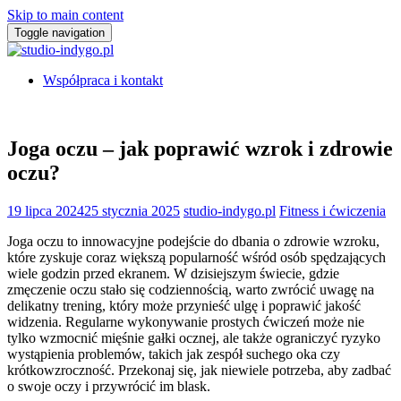
Skip to main content
Toggle navigation
Współpraca i kontakt
Joga oczu – jak poprawić wzrok i zdrowie
oczu?
19 lipca 2024
25 stycznia 2025
studio-indygo.pl
Fitness i ćwiczenia
Joga oczu to innowacyjne podejście do dbania o zdrowie wzroku,
które zyskuje coraz większą popularność wśród osób spędzających
wiele godzin przed ekranem. W dzisiejszym świecie, gdzie
zmęczenie oczu stało się codziennością, warto zwrócić uwagę na
delikatny trening, który może przynieść ulgę i poprawić jakość
widzenia. Regularne wykonywanie prostych ćwiczeń może nie
tylko wzmocnić mięśnie gałki ocznej, ale także ograniczyć ryzyko
wystąpienia problemów, takich jak zespół suchego oka czy
krótkowzroczność. Przekonaj się, jak niewiele potrzeba, aby zadbać
o swoje oczy i przywrócić im blask.