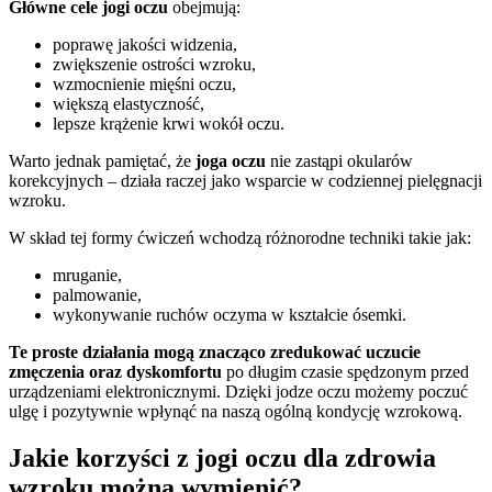
Główne cele jogi oczu
obejmują:
poprawę jakości widzenia,
zwiększenie ostrości wzroku,
wzmocnienie mięśni oczu,
większą elastyczność,
lepsze krążenie krwi wokół oczu.
Warto jednak pamiętać, że
joga oczu
nie zastąpi okularów
korekcyjnych – działa raczej jako wsparcie w codziennej pielęgnacji
wzroku.
W skład tej formy ćwiczeń wchodzą różnorodne techniki takie jak:
mruganie,
palmowanie,
wykonywanie ruchów oczyma w kształcie ósemki.
Te proste działania mogą znacząco zredukować uczucie
zmęczenia oraz dyskomfortu
po długim czasie spędzonym przed
urządzeniami elektronicznymi. Dzięki jodze oczu możemy poczuć
ulgę i pozytywnie wpłynąć na naszą ogólną kondycję wzrokową.
Jakie korzyści z jogi oczu dla zdrowia
wzroku można wymienić?