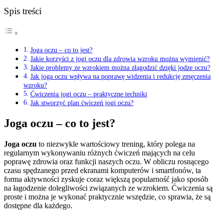
Spis treści
Joga oczu – co to jest?
Jakie korzyści z jogi oczu dla zdrowia wzroku można wymienić?
Jakie problemy ze wzrokiem można złagodzić dzięki jodze oczu?
Jak joga oczu wpływa na poprawę widzenia i redukcję zmęczenia
wzroku?
Ćwiczenia jogi oczu – praktyczne techniki
Jak stworzyć plan ćwiczeń jogi oczu?
Joga oczu – co to jest?
Joga oczu
to niezwykle wartościowy trening, który polega na
regularnym wykonywaniu różnych ćwiczeń mających na celu
poprawę zdrowia oraz funkcji naszych oczu. W obliczu rosnącego
czasu spędzanego przed ekranami komputerów i smartfonów, ta
forma aktywności zyskuje coraz większą popularność jako sposób
na łagodzenie dolegliwości związanych ze wzrokiem. Ćwiczenia są
proste i można je wykonać praktycznie wszędzie, co sprawia, że są
dostępne dla każdego.