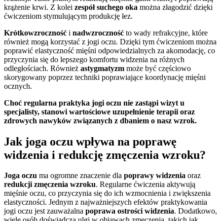
krążenie krwi. Z kolei
zespół suchego oka
można złagodzić dzięki
ćwiczeniom stymulującym produkcję łez.
Krótkowzroczność
i
nadwzroczność
to wady refrakcyjne, które
również mogą korzystać z jogi oczu. Dzięki tym ćwiczeniom można
poprawić elastyczność mięśni odpowiedzialnych za akomodację, co
przyczynia się do lepszego komfortu widzenia na różnych
odległościach. Również
astygmatyzm
może być częściowo
skorygowany poprzez techniki poprawiające koordynację mięśni
ocznych.
Choć regularna praktyka jogi oczu nie zastąpi wizyt u
specjalisty, stanowi wartościowe uzupełnienie terapii oraz
zdrowych nawyków związanych z dbaniem o nasz wzrok.
Jak joga oczu wpływa na poprawę
widzenia i redukcję zmęczenia wzroku?
Joga oczu
ma ogromne znaczenie dla
poprawy widzenia
oraz
redukcji zmęczenia wzroku
. Regularne ćwiczenia aktywują
mięśnie oczu, co przyczynia się do ich wzmocnienia i zwiększenia
elastyczności. Jednym z najważniejszych efektów praktykowania
jogi oczu jest zauważalna
poprawa ostrości widzenia
. Dodatkowo,
wiele osób doświadcza ulgi w objawach zmęczenia, takich jak