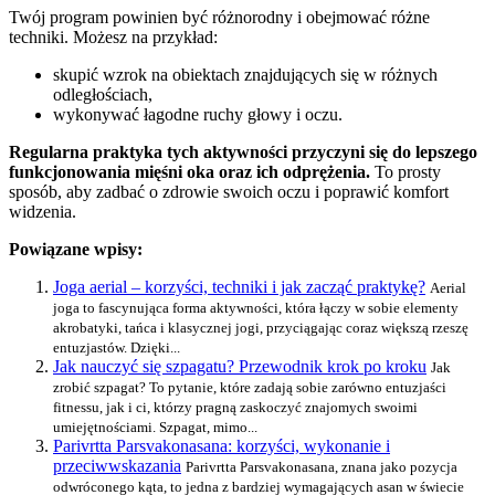
Twój program powinien być różnorodny i obejmować różne
techniki. Możesz na przykład:
skupić wzrok na obiektach znajdujących się w różnych
odległościach,
wykonywać łagodne ruchy głowy i oczu.
Regularna praktyka tych aktywności przyczyni się do lepszego
funkcjonowania mięśni oka oraz ich odprężenia.
To prosty
sposób, aby zadbać o zdrowie swoich oczu i poprawić komfort
widzenia.
Powiązane wpisy:
Joga aerial – korzyści, techniki i jak zacząć praktykę?
Aerial
joga to fascynująca forma aktywności, która łączy w sobie elementy
akrobatyki, tańca i klasycznej jogi, przyciągając coraz większą rzeszę
entuzjastów. Dzięki...
Jak nauczyć się szpagatu? Przewodnik krok po kroku
Jak
zrobić szpagat? To pytanie, które zadają sobie zarówno entuzjaści
fitnessu, jak i ci, którzy pragną zaskoczyć znajomych swoimi
umiejętnościami. Szpagat, mimo...
Parivrtta Parsvakonasana: korzyści, wykonanie i
przeciwwskazania
Parivrtta Parsvakonasana, znana jako pozycja
odwróconego kąta, to jedna z bardziej wymagających asan w świecie