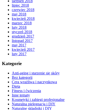
sierpień 2018
lipiec 2018
czerwiec 2018
maj 2018
kwiecień 2018
marzec 2018
luty 2018
styczeń 2018
grudzień 2017
listopad 2017
maj 2017
kwiecień 2017
luty 2017
Kategorie
Anti-aging i starzenie się skóry
Bez kategorii
Cera wrażliwa i naczynkowa
Dieta
Fitness i ćwiczenia
Inne tematy
Kosmetyki i zabiegi profesjonalne
Naturalna pielęgnacja i DIY
Naturalne składniki i DIY