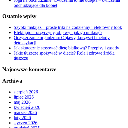
Joga na odchudzanie. Ćwiczenia to nie udręka – ćwiczenia
odchudzające dla kobiet
Ostatnie wpisy
Szybki makijaż – proste triki na codzienny i efektowny look
Efekt jojo – przyczyny, objawy i jak go uniknąć?
Oczyszczanie organizmu: Objawy, korzyści i metody
detoksykacji
Jak skutecznie stosować dietę białkową? Przepisy i zasady
Jakie tłuszcze spożywać w diecie? Rola i zdrowe źródła
tłuszczu
Najnowsze komentarze
Archiwa
sierpień 2026
lipiec 2026
maj 2026
kwiecień 2026
marzec 2026
luty 2026
styczeń 2026
grudzień 2025