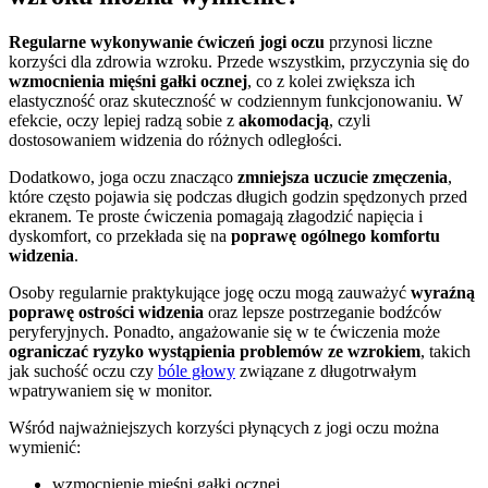
Regularne wykonywanie ćwiczeń jogi oczu
przynosi liczne
korzyści dla zdrowia wzroku. Przede wszystkim, przyczynia się do
wzmocnienia mięśni gałki ocznej
, co z kolei zwiększa ich
elastyczność oraz skuteczność w codziennym funkcjonowaniu. W
efekcie, oczy lepiej radzą sobie z
akomodacją
, czyli
dostosowaniem widzenia do różnych odległości.
Dodatkowo, joga oczu znacząco
zmniejsza uczucie zmęczenia
,
które często pojawia się podczas długich godzin spędzonych przed
ekranem. Te proste ćwiczenia pomagają złagodzić napięcia i
dyskomfort, co przekłada się na
poprawę ogólnego komfortu
widzenia
.
Osoby regularnie praktykujące jogę oczu mogą zauważyć
wyraźną
poprawę ostrości widzenia
oraz lepsze postrzeganie bodźców
peryferyjnych. Ponadto, angażowanie się w te ćwiczenia może
ograniczać ryzyko wystąpienia problemów ze wzrokiem
, takich
jak suchość oczu czy
bóle głowy
związane z długotrwałym
wpatrywaniem się w monitor.
Wśród najważniejszych korzyści płynących z jogi oczu można
wymienić:
wzmocnienie mięśni gałki ocznej,