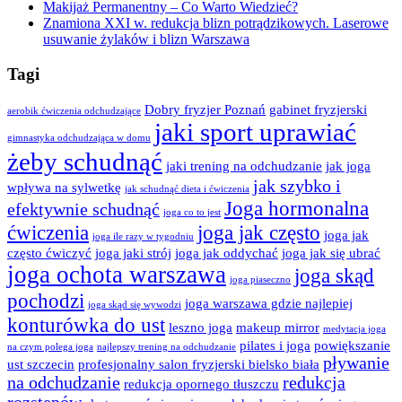
Makijaż Permanentny – Co Warto Wiedzieć?
Znamiona XXI w. redukcja blizn potrądzikowych. Laserowe
usuwanie żylaków i blizn Warszawa
Tagi
Dobry fryzjer Poznań
gabinet fryzjerski
aerobik ćwiczenia odchudzające
jaki sport uprawiać
gimnastyka odchudzająca w domu
żeby schudnąć
jaki trening na odchudzanie
jak joga
jak szybko i
wpływa na sylwetkę
jak schudnąć dieta i ćwiczenia
Joga hormonalna
efektywnie schudnąć
joga co to jest
ćwiczenia
joga jak często
joga jak
joga ile razy w tygodniu
często ćwiczyć
joga jaki strój
joga jak oddychać
joga jak się ubrać
joga ochota warszawa
joga skąd
joga piaseczno
pochodzi
joga warszawa gdzie najlepiej
joga skąd się wywodzi
konturówka do ust
leszno joga
makeup mirror
medytacja joga
pilates i joga
powiększanie
na czym polega joga
najlepszy trening na odchudzanie
pływanie
ust szczecin
profesjonalny salon fryzjerski bielsko biała
na odchudzanie
redukcja
redukcja opornego tłuszczu