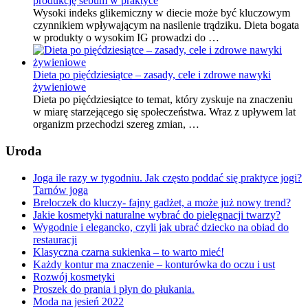
produkcję sebum w praktyce
Wysoki indeks glikemiczny w diecie może być kluczowym
czynnikiem wpływającym na nasilenie trądziku. Dieta bogata
w produkty o wysokim IG prowadzi do …
Dieta po pięćdziesiątce – zasady, cele i zdrowe nawyki
żywieniowe
Dieta po pięćdziesiątce to temat, który zyskuje na znaczeniu
w miarę starzejącego się społeczeństwa. Wraz z upływem lat
organizm przechodzi szereg zmian, …
Uroda
Joga ile razy w tygodniu. Jak często poddać się praktyce jogi?
Tarnów joga
Breloczek do kluczy- fajny gadżet, a może już nowy trend?
Jakie kosmetyki naturalne wybrać do pielęgnacji twarzy?
Wygodnie i elegancko, czyli jak ubrać dziecko na obiad do
restauracji
Klasyczna czarna sukienka – to warto mieć!
Każdy kontur ma znaczenie – konturówka do oczu i ust
Rozwój kosmetyki
Proszek do prania i płyn do płukania.
Moda na jesień 2022