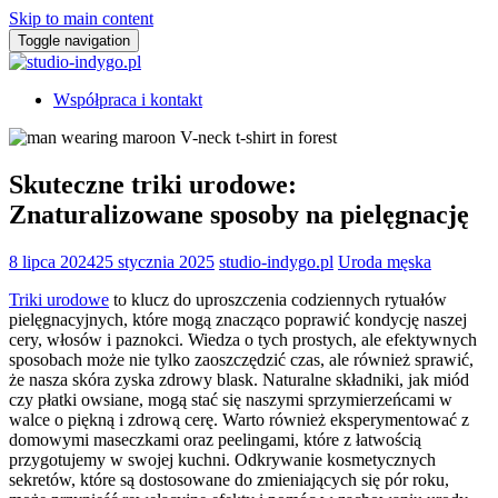
Skip to main content
Toggle navigation
Współpraca i kontakt
Skuteczne triki urodowe:
Znaturalizowane sposoby na pielęgnację
8 lipca 2024
25 stycznia 2025
studio-indygo.pl
Uroda męska
Triki urodowe
to klucz do uproszczenia codziennych rytuałów
pielęgnacyjnych, które mogą znacząco poprawić kondycję naszej
cery, włosów i paznokci. Wiedza o tych prostych, ale efektywnych
sposobach może nie tylko zaoszczędzić czas, ale również sprawić,
że nasza skóra zyska zdrowy blask. Naturalne składniki, jak miód
czy płatki owsiane, mogą stać się naszymi sprzymierzeńcami w
walce o piękną i zdrową cerę. Warto również eksperymentować z
domowymi maseczkami oraz peelingami, które z łatwością
przygotujemy w swojej kuchni. Odkrywanie kosmetycznych
sekretów, które są dostosowane do zmieniających się pór roku,