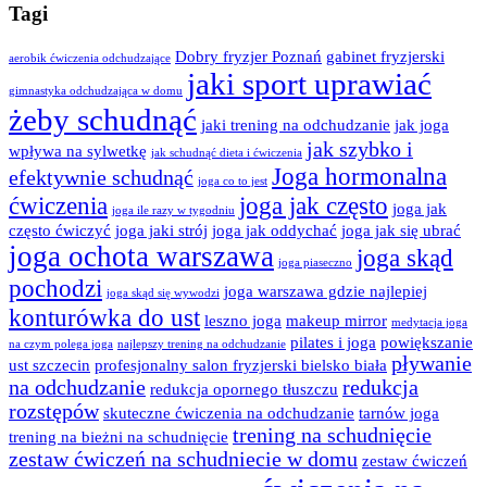
Tagi
Dobry fryzjer Poznań
gabinet fryzjerski
aerobik ćwiczenia odchudzające
jaki sport uprawiać
gimnastyka odchudzająca w domu
żeby schudnąć
jaki trening na odchudzanie
jak joga
jak szybko i
wpływa na sylwetkę
jak schudnąć dieta i ćwiczenia
Joga hormonalna
efektywnie schudnąć
joga co to jest
ćwiczenia
joga jak często
joga jak
joga ile razy w tygodniu
często ćwiczyć
joga jaki strój
joga jak oddychać
joga jak się ubrać
joga ochota warszawa
joga skąd
joga piaseczno
pochodzi
joga warszawa gdzie najlepiej
joga skąd się wywodzi
konturówka do ust
leszno joga
makeup mirror
medytacja joga
pilates i joga
powiększanie
na czym polega joga
najlepszy trening na odchudzanie
pływanie
ust szczecin
profesjonalny salon fryzjerski bielsko biała
na odchudzanie
redukcja
redukcja opornego tłuszczu
rozstępów
skuteczne ćwiczenia na odchudzanie
tarnów joga
trening na schudnięcie
trening na bieżni na schudnięcie
zestaw ćwiczeń na schudniecie w domu
zestaw ćwiczeń