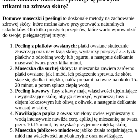
trikami na zdrową skórę?
Domowe maseczki i peelingi
to doskonałe metody na zachowanie
zdrowej skóry, które można łatwo przygotować z naturalnych
składników. Oto kilka prostych przepisów, które warto wprowadzić
do swojej pielęgnacyjnej rutyny:
Peeling z płatków owsianych
: płatki owsiane skutecznie
złuszczają oraz nawilżają skórę, wystarczy połączyć 2-3 łyżki
płatków z odrobiną wody lub jogurtu, a następnie delikatnie
masować twarz przez kilka minut,
Maseczka dla suchej skóry
: ta mieszanka zawiera zarówno
płatki owsiane, jak i miód, ich połączenie sprawia, że skóra
staje się gładka i miękka, nałóż preparat na twarz na około 15-
20 minut, a potem spłucz ciepłą wodą,
Peeling kawowy
: fusy z kawy mają właściwości ujędrniające
i wygładzające skórę, aby go stworzyć, wymieszaj fusy z
olejem kokosowym lub oliwą z oliwek, a następnie delikatnie
wmasuj w skórę,
Nawilżająca papka z owsa
: zmielony owies wymieszany z
wodą intensywnie nawilża cerę, aplikuj tę mieszankę na twarz
przez 10-15 minut, by uzyskać przyjemnie miękką skórę,
Maseczka jabłkowo-miodowa
: jabłko działa rozjaśniająco, a
miód ma właściwości antybakteryjne oraz nawilżające,