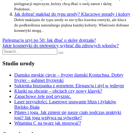
pielęgnacji mężczyzn, którzy chcą dbać o swój zarost i skórę.
Podobnie...
Jak dobrać makijaż do typu urody? Kluczowe porady i kolory
Dobór makijażu do typu urody to nie tylko kwestia estetyki, ale klucz
do podkreślenia naturalnego piękna każdej kobiety. Właściwie dobrane
kosmetyki mogą...
Nawigacja
Pielęgnacja szyi po 50: Jak dbać o skórę dojrzałą?
Jakie kosmetyki do pielęgnicy wybrać dla zdrowych włosów?
wpisu
Search
for:
Studio urody
Damsko męskie cięcie – fryzjer damski Kostuchna. Dobry
fryzjer – gabinet fryzjerski
Sukienka hiszpanka z gorsetem: Elegancja i styl w jednym
Klapki na obcasie – obciach czy nowy klasyk?
Zapachowe żele pod prysznic.
Laser przyszłości. Laserowe usuwanie blizn i żylaków
Bielsko Biała
Pilates i joga. Jak zmieni się nasze ciało podczas praktyki
jogi? Jak joga wpływa na sylwetkę?
Witamina C na twarz jak stosować?