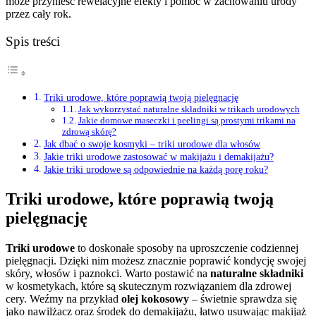
może przynieść rewelacyjne efekty i pomóc w zachowaniu urody
przez cały rok.
Spis treści
Triki urodowe, które poprawią twoją pielęgnację
Jak wykorzystać naturalne składniki w trikach urodowych
Jakie domowe maseczki i peelingi są prostymi trikami na
zdrową skórę?
Jak dbać o swoje kosmyki – triki urodowe dla włosów
Jakie triki urodowe zastosować w makijażu i demakijażu?
Jakie triki urodowe są odpowiednie na każdą porę roku?
Triki urodowe, które poprawią twoją
pielęgnację
Triki urodowe
to doskonałe sposoby na uproszczenie codziennej
pielęgnacji. Dzięki nim możesz znacznie poprawić kondycję swojej
skóry, włosów i paznokci. Warto postawić na
naturalne składniki
w kosmetykach, które są skutecznym rozwiązaniem dla zdrowej
cery. Weźmy na przykład
olej kokosowy
– świetnie sprawdza się
jako nawilżacz oraz środek do demakijażu, łatwo usuwając makijaż