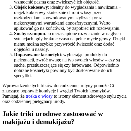
wzmocnić pasma oraz zwiększyć ich objętość.
Olejek kokosowy
: idealny do wygładzania i nawilżania –
olejek kokosowy skutecznie chroni włosy przed
uszkodzeniami spowodowanymi stylizacją oraz
niekorzystnymi warunkami atmosferycznymi. Warto
aplikować go na końcówki, by zapobiec ich rozdwajaniu.
Suchy szampon
: to niezastąpione rozwiązanie w nagłych
sytuacjach, gdy brakuje czasu na pełne mycie głowy. Dzięki
niemu można szybko przywrócić świeżość oraz dodać
objętości u nasady.
Dopasowane kosmetyki
: wybierając produkty do
pielęgnacji, zwróć uwagę na typ swoich włosów – czy są
suche, przetłuszczające się czy farbowane. Odpowiednio
dobrane kosmetyki powinny być dostosowane do ich
specyfiki.
Wprowadzenie tych trików do codziennej rutyny pomoże Ci
znacząco poprawić kondycję i wygląd Twoich kosmyków.
Pamiętaj, że
troska o włosy
to istotny element zdrowego stylu życia
oraz codziennej pielęgnacji urody.
Jakie triki urodowe zastosować w
makijażu i demakijażu?