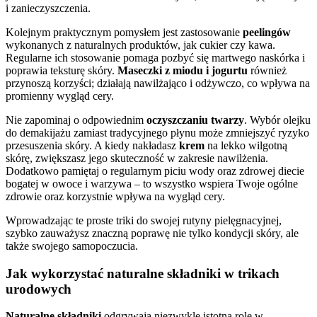
i zanieczyszczenia.
Kolejnym praktycznym pomysłem jest zastosowanie
peelingów
wykonanych z naturalnych produktów, jak cukier czy kawa.
Regularne ich stosowanie pomaga pozbyć się martwego naskórka i
poprawia teksturę skóry.
Maseczki z miodu i jogurtu
również
przynoszą korzyści; działają nawilżająco i odżywczo, co wpływa na
promienny wygląd cery.
Nie zapominaj o odpowiednim
oczyszczaniu twarzy
. Wybór olejku
do demakijażu zamiast tradycyjnego płynu może zmniejszyć ryzyko
przesuszenia skóry. A kiedy nakładasz
krem
na lekko wilgotną
skórę, zwiększasz jego skuteczność w zakresie nawilżenia.
Dodatkowo pamiętaj o regularnym piciu wody oraz zdrowej diecie
bogatej w owoce i warzywa – to wszystko wspiera Twoje ogólne
zdrowie oraz korzystnie wpływa na wygląd cery.
Wprowadzając te proste triki do swojej rutyny pielęgnacyjnej,
szybko zauważysz znaczną poprawę nie tylko kondycji skóry, ale
także swojego samopoczucia.
Jak wykorzystać naturalne składniki w trikach
urodowych
Naturalne składniki
odgrywają niezwykle istotną rolę w