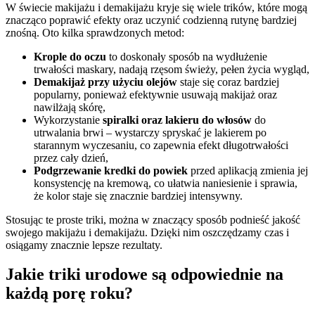
W świecie makijażu i demakijażu kryje się wiele trików, które mogą
znacząco poprawić efekty oraz uczynić codzienną rutynę bardziej
znośną. Oto kilka sprawdzonych metod:
Krople do oczu
to doskonały sposób na wydłużenie
trwałości maskary, nadają rzęsom świeży, pełen życia wygląd,
Demakijaż przy użyciu olejów
staje się coraz bardziej
popularny, ponieważ efektywnie usuwają makijaż oraz
nawilżają skórę,
Wykorzystanie
spiralki oraz lakieru do włosów
do
utrwalania brwi – wystarczy spryskać je lakierem po
starannym wyczesaniu, co zapewnia efekt długotrwałości
przez cały dzień,
Podgrzewanie kredki do powiek
przed aplikacją zmienia jej
konsystencję na kremową, co ułatwia naniesienie i sprawia,
że kolor staje się znacznie bardziej intensywny.
Stosując te proste triki, można w znaczący sposób podnieść jakość
swojego makijażu i demakijażu. Dzięki nim oszczędzamy czas i
osiągamy znacznie lepsze rezultaty.
Jakie triki urodowe są odpowiednie na
każdą porę roku?