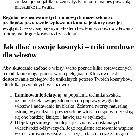
zmiksuj jedno jabłko razem z łyżką miodu i nanieś powstałą
mieszankę na twarz.
Regularne stosowanie tych domowych maseczek oraz
peelingów pozytywnie wpływa na kondycję skóry oraz jej
wygląd.
Ciesząc się pięknym efektem bez konieczności wydawania
fortuny na drogie kosmetyki ze sklepu!
Jak dbać o swoje kosmyki – triki urodowe
dla włosów
Aby skutecznie zadbać o włosy, warto poznać kilka sprawdzonych
metod, które mogą pomóc w ich pielęgnacji. Kluczowe jest
dostosowanie zabiegów do unikalnych potrzeb Twoich kosmyków.
Oto kilka przydatnych wskazówek:
Laminowanie żelatyną
: ta popularna technika zyskała
uznanie dzięki swojej zdolności do poprawy wyglądu
włosów i nadawania im blasku. Żelatyna tworzy naturalną
osłonę, wygładzając powierzchnię włosa, co sprawia, że stają
się one bardziej lśniące i łatwiejsze w stylizacji.
Olejek rycynowy
: ten olejek jest znany z doskonałych
właściwości odżywczych. Jego regularne stosowanie wspiera
wzrost zarówno włosów, jak i rzęs, a także może znacząco