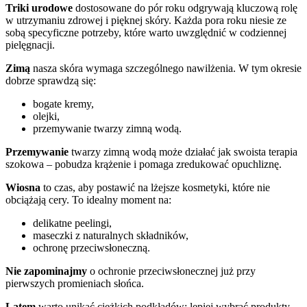
Triki urodowe
dostosowane do pór roku odgrywają kluczową rolę
w utrzymaniu zdrowej i pięknej skóry. Każda pora roku niesie ze
sobą specyficzne potrzeby, które warto uwzględnić w codziennej
pielęgnacji.
Zimą
nasza skóra wymaga szczególnego nawilżenia. W tym okresie
dobrze sprawdzą się:
bogate kremy,
olejki,
przemywanie twarzy zimną wodą.
Przemywanie
twarzy zimną wodą może działać jak swoista terapia
szokowa – pobudza krążenie i pomaga zredukować opuchliznę.
Wiosna
to czas, aby postawić na lżejsze kosmetyki, które nie
obciążają cery. To idealny moment na:
delikatne peelingi,
maseczki z naturalnych składników,
ochronę przeciwsłoneczną.
Nie zapominajmy
o ochronie przeciwsłonecznej już przy
pierwszych promieniach słońca.
Latem
warto unikać ciężkich podkładów; lepiej wybrać produkty