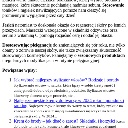
matujące, które skutecznie pochłaniają nadmiar sebum.
Stosowanie
toników i mgiełek nawilżających pomoże nam cieszyć się
promiennym wyglądem przez cały dzień.
Jesień
natomiast to doskonała okazja do regeneracji skóry po letnich
przeżyciach. Maseczki wzbogacone w składniki odżywcze oraz
serum z witaminą C pomogą rozjaśnić cerę i dodać jej blasku.
Dostosowując pielęgnację
do zmieniających się pór roku, nie tylko
dbamy o zdrowie naszej skóry, ale także zwiększamy skuteczność
stosowanych kosmetyków. Pamiętajmy o
sezonowych produktach
i regularnych modyfikacjach w rutynie pielęgnacyjnej!
Powiązane wpisy:
Jak wybrać najlepszy stylizator włosów? Rodzaje i porady
Stylizowanie włosów to sztuka, która łączy w sobie kreatywność i
umiejętność doboru odpowiednich produktów. Stylizator włosów,
kluczowy element w tym procesie, nie...
Najlepsze męskie kremy do twarzy w 2024 roku – poradnik i
ranking
Najlepsze męskie kremy do twarzy to temat, który zyskuje na
znaczeniu w kontekście rosnącej świadomości mężczyzn na temat
pielęgnacji skóry. W 2024...
Krem do brody – jak dbać o zarost? Składniki i korzyści
Krem
do brody to nie tylko kosmetyk, ale kluczowy element codziennej