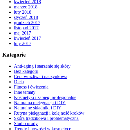
kwiecień 2018
marzec 2018
luty 2018
styczeń 2018
grudzień 2017
listopad 2017
maj 2017
kwiecień 2017
luty 2017
Kategorie
Anti-aging i starzenie się skóry
Bez kategorii
Cera wrażliwa i naczynkowa
Dieta
Fitness i ćwiczenia
Inne tematy
Kosmetyki i zabiegi profesjonalne
Naturalna pielęgnacja i DIY
Naturalne składniki i DIY
Rutyna pielęgnacji i kolejność kroków
Skóra trądzikowa i problematyczna
Studio urody
Trendy i nowości w kosmetyce