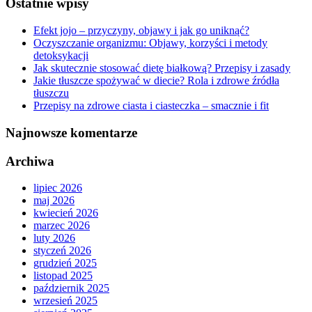
Ostatnie wpisy
Efekt jojo – przyczyny, objawy i jak go uniknąć?
Oczyszczanie organizmu: Objawy, korzyści i metody
detoksykacji
Jak skutecznie stosować dietę białkową? Przepisy i zasady
Jakie tłuszcze spożywać w diecie? Rola i zdrowe źródła
tłuszczu
Przepisy na zdrowe ciasta i ciasteczka – smacznie i fit
Najnowsze komentarze
Archiwa
lipiec 2026
maj 2026
kwiecień 2026
marzec 2026
luty 2026
styczeń 2026
grudzień 2025
listopad 2025
październik 2025
wrzesień 2025