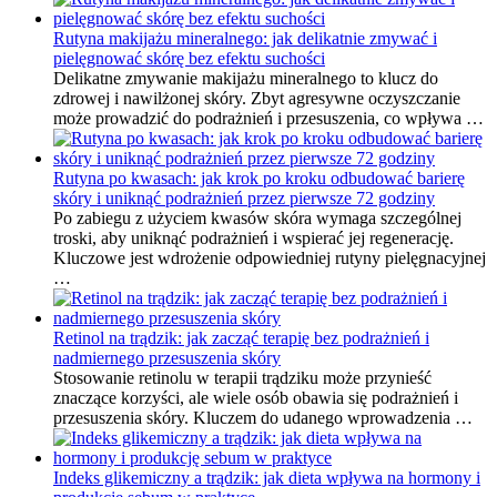
Rutyna makijażu mineralnego: jak delikatnie zmywać i
pielęgnować skórę bez efektu suchości
Delikatne zmywanie makijażu mineralnego to klucz do
zdrowej i nawilżonej skóry. Zbyt agresywne oczyszczanie
może prowadzić do podrażnień i przesuszenia, co wpływa …
Rutyna po kwasach: jak krok po kroku odbudować barierę
skóry i uniknąć podrażnień przez pierwsze 72 godziny
Po zabiegu z użyciem kwasów skóra wymaga szczególnej
troski, aby uniknąć podrażnień i wspierać jej regenerację.
Kluczowe jest wdrożenie odpowiedniej rutyny pielęgnacyjnej
…
Retinol na trądzik: jak zacząć terapię bez podrażnień i
nadmiernego przesuszenia skóry
Stosowanie retinolu w terapii trądziku może przynieść
znaczące korzyści, ale wiele osób obawia się podrażnień i
przesuszenia skóry. Kluczem do udanego wprowadzenia …
Indeks glikemiczny a trądzik: jak dieta wpływa na hormony i