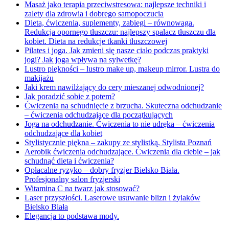
Masaż jako terapia przeciwstresowa: najlepsze techniki i
zalety dla zdrowia i dobrego samopoczucia
Dieta, ćwiczenia, suplementy, zabiegi – równowaga.
Redukcja opornego tłuszczu: najlepszy spalacz tłuszczu dla
kobiet. Dieta na redukcje tkanki tłuszczowej
Pilates i joga. Jak zmieni się nasze ciało podczas praktyki
jogi? Jak joga wpływa na sylwetkę?
Lustro piękności – lustro make up, makeup mirror. Lustra do
makijażu
Jaki krem nawilżający do cery mieszanej odwodnionej?
Jak poradzić sobie z potem?
Ćwiczenia na schudnięcie z brzucha. Skuteczna odchudzanie
– ćwiczenia odchudzające dla początkujących
Joga na odchudzanie. Ćwiczenia to nie udręka – ćwiczenia
odchudzające dla kobiet
Stylistycznie piękna – zakupy ze stylistką. Stylista Poznań
Aerobik ćwiczenia odchudzające. Ćwiczenia dla ciebie – jak
schudnąć dieta i ćwiczenia?
Opłacalne ryzyko – dobry fryzjer Bielsko Biała.
Profesjonalny salon fryzjerski
Witamina C na twarz jak stosować?
Laser przyszłości. Laserowe usuwanie blizn i żylaków
Bielsko Biała
Elegancja to podstawa mody.