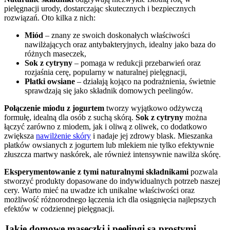
pielęgnacji urody, dostarczając skutecznych i bezpiecznych
rozwiązań. Oto kilka z nich:
Miód
– znany ze swoich doskonałych właściwości
nawilżających oraz antybakteryjnych, idealny jako baza do
różnych maseczek,
Sok z cytryny
– pomaga w redukcji przebarwień oraz
rozjaśnia cerę, popularny w naturalnej pielęgnacji,
Płatki owsiane
– działają kojąco na podrażnienia, świetnie
sprawdzają się jako składnik domowych peelingów.
Połączenie miodu z jogurtem
tworzy wyjątkowo odżywczą
formułę, idealną dla osób z suchą skórą.
Sok z cytryny
można
łączyć zarówno z miodem, jak i oliwą z oliwek, co dodatkowo
zwiększa
nawilżenie skóry
i nadaje jej zdrowy blask. Mieszanka
płatków owsianych z jogurtem lub mlekiem nie tylko efektywnie
złuszcza martwy naskórek, ale również intensywnie nawilża skórę.
Eksperymentowanie z tymi naturalnymi składnikami
pozwala
stworzyć produkty dopasowane do indywidualnych potrzeb naszej
cery. Warto mieć na uwadze ich unikalne właściwości oraz
możliwość różnorodnego łączenia ich dla osiągnięcia najlepszych
efektów w codziennej pielęgnacji.
Jakie domowe maseczki i peelingi są prostymi