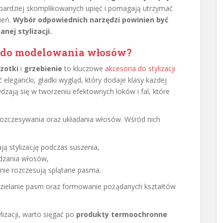
bardziej skomplikowanych upięć i pomagają utrzymać
ień.
Wybór odpowiednich narzędzi powinien być
ej stylizacji.
e do modelowania włosów?
zotki
i
grzebienie
to kluczowe
akcesoria do stylizacji
legancki, gładki wygląd, który dodaje klasy każdej
zają się w tworzeniu efektownych loków i fal, które
rozczesywania oraz układania włosów. Wśród nich
ają stylizację podczas suszenia,
adzania włosów,
śnie rozczesują splątane pasma.
dzielanie pasm oraz formowanie pożądanych kształtów
lizacji, warto sięgać po
produkty termoochronne