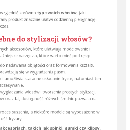
 uwzględnić zarówno
typ swoich włosów
, jak i
rany produkt znacznie ułatwi codzienną pielęgnację i
 czas.
ebne do stylizacji włosów?
ych akcesoriów, które ułatwiają modelowanie i
ażniejsze narzędzia, które warto mieć pod ręką:
e do nadawania objętości oraz formowania kształtu
sprawdzają się w wygładzaniu pasm,
i umożliwia staranne układanie fryzur, natomiast ten
ozczesywanie,
wygładzania włosów i tworzenia prostych stylizacji,
w oraz fal; dostępność różnych średnic pozwala na
proces suszenia, a niektóre modele są wyposażone w
ość fryzury.
cesoriach, takich jak spinki, gumki czy klipsy.