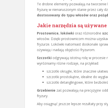
Te drobne elementy pozwalają na tworzenie 
fryzurę w nienaruszonym stanie przez cały dz
dostosowany do typu włosów oraz pożądan
Jakie narzędzia są używan
Prostownice
,
lokówki
oraz różnorodne
szc
włosów. Dzięki prostownicom można uzyskać e
fryzurze. Lokówki natomiast doskonale sprawd
ożywiają i nadają objętości fryzurom.
Szczotki
odgrywają istotną rolę w procesie 
wyróżniamy różne rodzaje, na przykład:
szczotki okrągłe, które znacznie ułatwi
szczotki prostokątne, idealne do wygł
szczotki detanglingowe, które bezbole
Grzebienie
zaś pozwalają na precyzyjne od
fryzury.
Aby osiągnąć jeszcze lepsze rezultaty przy sty