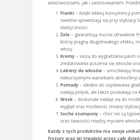
właściwościami, jak i zastosowaniem. Przeds
Pianki
– dzięki lekkiej konsystencji pot
świetnie sprawdzają się przy stylizacji 
elastyczności.
Żele
– gwarantują mocne utrwalenie fry
którzy pragną długotrwałego efektu, m
włosy.
Kremy
– służą do wygładzania pasm o
zredukowania puszenia się włosów oraz 
Lakiery do włosów
– umożliwiają final
niekorzystnymi warunkami atmosferycz
Pomady
– idealne do uzyskiwania gładk
nadają połysk, ale także pozwalają na k
Wosk
– doskonale nadaje się do modelo
wygląd oraz możliwość zmiany stylizacji
Suche szampony
– choć nie są typow
oraz świeżości między myciami włosów
Każdy z tych produktów ma swoje unika
fryzury oraz jej trwałość przez cały dzień