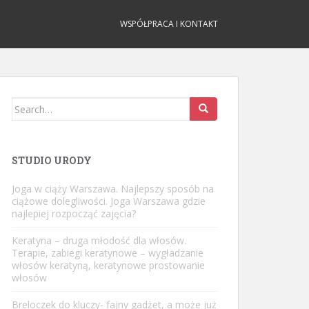
WSPÓŁPRACA I KONTAKT
Search
for:
STUDIO URODY
Joga w ciąży Warszawa. Najlepszy sposób na
ciążowe dolegliwości. Joga Warszawa gdzie
najlepiej rozpocząć zajęcia?
Keratyna – druga młodość dla włosów.
Terapie, zabiegi keratynowe – wygładzanie
włosów keratyną, keratynowe prostowanie
włosów
Breloczek do kluczy- fajny gadżet, a może już