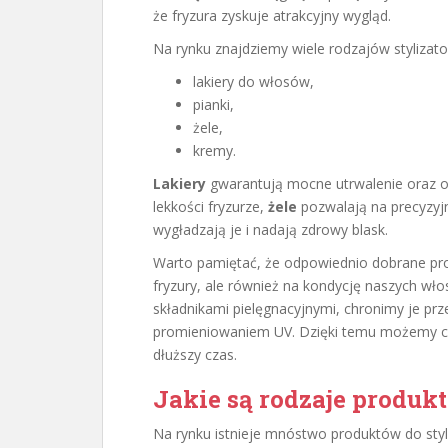
że fryzura zyskuje atrakcyjny wygląd.
Na rynku znajdziemy wiele rodzajów stylizat
lakiery do włosów,
pianki,
żele,
kremy.
Lakiery
gwarantują mocne utrwalenie oraz o
lekkości fryzurze,
żele
pozwalają na precyzy
wygładzają je i nadają zdrowy blask.
Warto pamiętać, że odpowiednio dobrane produ
fryzury, ale również na kondycję naszych wł
składnikami pielęgnacyjnymi, chronimy je p
promieniowaniem UV. Dzięki temu możemy ci
dłuższy czas.
Jakie są rodzaje produk
Na rynku istnieje mnóstwo produktów do styl