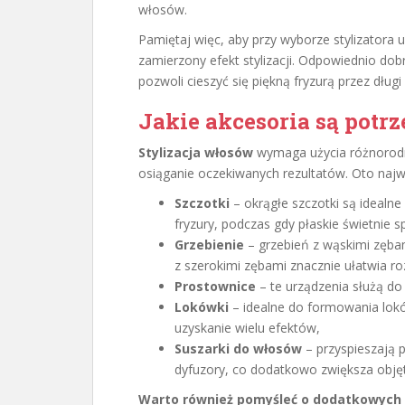
włosów.
Pamiętaj więc, aby przy wyborze stylizatora
zamierzony efekt stylizacji. Odpowiednio dob
pozwoli cieszyć się piękną fryzurą przez długi
Jakie akcesoria są potrz
Stylizacja włosów
wymaga użycia różnorodn
osiąganie oczekiwanych rezultatów. Oto najw
Szczotki
– okrągłe szczotki są idealn
fryzury, podczas gdy płaskie świetnie 
Grzebienie
– grzebień z wąskimi zębam
z szerokimi zębami znacznie ułatwia r
Prostownice
– te urządzenia służą do 
Lokówki
– idealne do formowania lokó
uzyskanie wielu efektów,
Suszarki do włosów
– przyspieszają 
dyfuzory, co dodatkowo zwiększa objęt
Warto również pomyśleć o dodatkowych ak