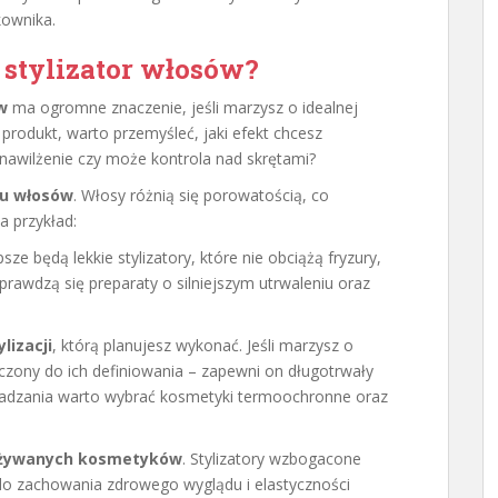
kownika.
stylizator włosów?
w
ma ogromne znaczenie, jeśli marzysz o idealnej
 produkt, warto przemyśleć, jaki efekt chcesz
, nawilżenie czy może kontrola nad skrętami?
u włosów
. Włosy różnią się porowatością, co
 przykład:
ze będą lekkie stylizatory, które nie obciążą fryzury,
rawdzą się preparaty o silniejszym utrwaleniu oraz
ylizacji
, którą planujesz wykonać. Jeśli marzysz o
aczony do ich definiowania – zapewni on długotrwały
ygładzania warto wybrać kosmetyki termoochronne oraz
używanych kosmetyków
. Stylizatory wzbogacone
 do zachowania zdrowego wyglądu i elastyczności