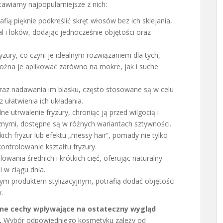
tawiamy najpopularniejsze z nich:
rafią pięknie podkreślić skręt włosów bez ich sklejania,
fal i loków, dodając jednocześnie objętości oraz
zury, co czyni je idealnym rozwiązaniem dla tych,
ożna je aplikować zarówno na mokre, jak i suche
raz nadawania im blasku, często stosowane są w celu
ułatwienia ich układania.
ne utrwalenie fryzury, chroniąc ją przed wilgocią i
nymi, dostępne są w różnych wariantach sztywności.
ich fryzur lub efektu „messy hair”, pomady nie tylko
ontrolowanie kształtu fryzury.
wania średnich i krótkich cięć, oferując naturalny
 w ciągu dnia.
ym produktem stylizacyjnym, potrafią dodać objętości
.
lne cechy wpływające na ostateczny wygląd
.
Wybór odpowiedniego kosmetyku zależy od