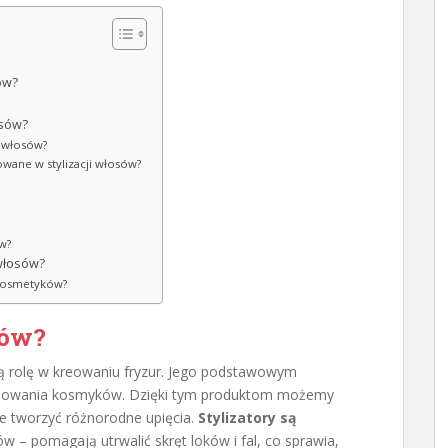
ów?
osów?
a włosów?
owane w stylizacji włosów?
ów?
 włosów?
 kosmetyków?
sów?
 rolę w kreowaniu fryzur. Jego podstawowym
ormowania kosmyków. Dzięki tym produktom możemy
że tworzyć różnorodne upięcia.
Stylizatory są
 – pomagają utrwalić skręt loków i fal, co sprawia,